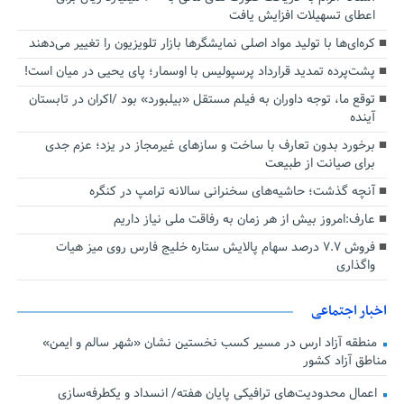
اعطای تسهیلات افزایش یافت
کره‌ای‌ها با تولید مواد اصلی نمایشگرها بازار تلویزیون را تغییر می‌دهند
پشت‌پرده تمدید قرارداد پرسپولیس با اوسمار؛ پای یحیی در میان است!
توقع ما، توجه داوران به فیلم مستقل «بیلبورد» بود /اکران در تابستان
آینده
برخورد بدون تعارف با ساخت‌ و سازهای غیرمجاز در یزد؛ عزم جدی
برای صیانت از طبیعت
آنچه گذشت؛ حاشیه‌های سخنرانی سالانه ترامپ در کنگره
عارف:امروز بیش از هر زمان به رفاقت ملی نیاز داریم
فروش ۷.۷ درصد سهام پالایش ستاره خلیج فارس روی میز هیات
واگذاری
اخبار اجتماعی
منطقه آزاد ارس در مسیر کسب نخستین نشان «شهر سالم و ایمن»
مناطق آزاد کشور
اعمال محدودیت‌های ترافیکی پایان هفته/ انسداد و یکطرفه‌سازی