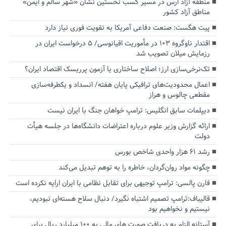
منطقه آزاد ارس در مسیر کسب نخستین نشان «شهر سالم و ایمن»
مناطق آزاد کشور
پیت هگست: صنعت دفاعی آمریکا به تقویت فوری نیاز دارد
اقتدار ناوگروه ۱۰۳ در مأموریت‌ اقیانوسی/ ۵ درخواست ایران در
رزمایش میلان تصویب شد
تک‌نرخی‌سازی ارز؛ اصلاح ساختاری یا آزمون پرریسک اقتصاد ایران؟
اعمال محدودیت‌های ترافیکی پایان هفته/ انسداد و یکطرفه‌سازی
مقطعی چالوس و هراز
دیپلمات سابق انگلیس:‌ ترامپ خواهان جنگ با ایران نیست
ارائه گزارش وزیر علوم درباره اعتراضات دانشگاه‌ها در جلسه هیأت
دولت
رشد ۶۱ هزار واحدی شاخص بورس
چگونه مواد روان‌گردان، خاطره را به توهم تبدیل می‌کند
فارن پالسی: ترامپ توجیهی برای تقابل نظامی با ایران ارایه نکرده است
قالیباف:ترامپ تصمیم اشتباه نگیرد/ دنبال سلاح هسته‌ای نبودیم،
نیستیم و نخواهیم بود
آستانه الزام به دریافت صورت های مالی به ۱۰۰ میلیارد ریال برای