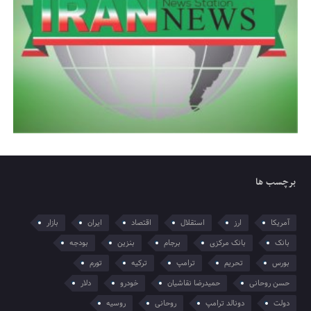
برچسب ها
آمریکا
ارز
استقلال
اقتصاد
ایران
بازار
بانک
بانک مرکزی
برجام
بنزین
بودجه
بورس
تحریم
ترامپ
ترکیه
تورم
حسن روحانی
حمیدرضا نقاشیان
خودرو
دلار
دولت
دونالد ترامپ
روحانی
روسیه