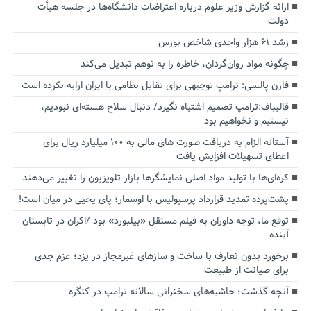
ارائه گزارش وزیر علوم درباره اعتراضات دانشگاه‌ها در جلسه هیأت
دولت
رشد ۶۱ هزار واحدی شاخص بورس
چگونه مواد روان‌گردان، خاطره را به توهم تبدیل می‌کند
فارن پالسی: ترامپ توجیهی برای تقابل نظامی با ایران ارایه نکرده است
قالیباف:ترامپ تصمیم اشتباه نگیرد/ دنبال سلاح هسته‌ای نبودیم،
نیستیم و نخواهیم بود
آستانه الزام به دریافت صورت های مالی به ۱۰۰ میلیارد ریال برای
اعطای تسهیلات افزایش یافت
کره‌ای‌ها با تولید مواد اصلی نمایشگرها بازار تلویزیون را تغییر می‌دهند
پشت‌پرده تمدید قرارداد پرسپولیس با اوسمار؛ پای یحیی در میان است!
توقع ما، توجه داوران به فیلم مستقل «بیلبورد» بود /اکران در تابستان
آینده
برخورد بدون تعارف با ساخت‌ و سازهای غیرمجاز در یزد؛ عزم جدی
برای صیانت از طبیعت
آنچه گذشت؛ حاشیه‌های سخنرانی سالانه ترامپ در کنگره