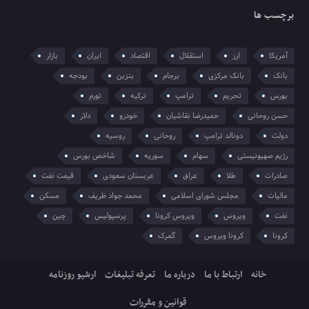
برچسب ها
آمریکا
ارز
استقلال
اقتصاد
ایران
بازار
بانک
بانک مرکزی
برجام
بنزین
بودجه
بورس
تحریم
ترامپ
ترکیه
تورم
حسن روحانی
حمیدرضا نقاشیان
خودرو
دلار
دولت
دونالد ترامپ
روحانی
روسیه
رژیم صهیونیستی
سهام
سوریه
شاخص بورس
صادرات
طلا
عراق
عربستان سعودی
قیمت نفت
مالیات
مجلس شورای اسلامی
محمد جواد ظریف
مسکن
نفت
ویروس
ویروس کرونا
پرسپولیس
چین
کرونا
کرونا ویروس
گمرک
خانه
ارتباط با ما
درباره ما
تعرفه تبلیغات
ارشیو روزنامه
قوانین و مقررات