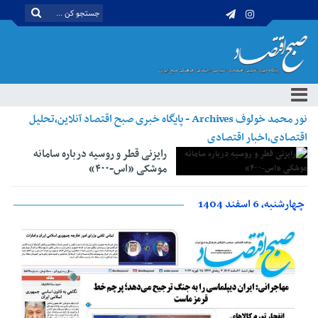
نور محمد خولوف Archives - پایگاه خبری صبح اقتصاد آنلاین،تحلیل
اقتصادی،اخبار اقتصادی
رایزنی قطر و روسیه درباره سامانه
موشکی «اس-۴۰۰»
چهارشنبه، 6 اسفند 1404