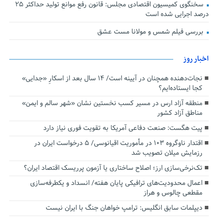
سخنگوی کمیسیون اقتصادی مجلس: قانون رفع موانع تولید حداکثر ۲۵
درصد اجرایی شده است
بررسی فیلم شمس و مولانا مست عشق
اخبار روز
نجات‌دهنده‌ همچنان در آیینه است/ ۱۴ سال بعد از اسکارِ «جدایی»
کجا ایستاده‌ایم؟
منطقه آزاد ارس در مسیر کسب نخستین نشان «شهر سالم و ایمن»
مناطق آزاد کشور
پیت هگست: صنعت دفاعی آمریکا به تقویت فوری نیاز دارد
اقتدار ناوگروه ۱۰۳ در مأموریت‌ اقیانوسی/ ۵ درخواست ایران در
رزمایش میلان تصویب شد
تک‌نرخی‌سازی ارز؛ اصلاح ساختاری یا آزمون پرریسک اقتصاد ایران؟
اعمال محدودیت‌های ترافیکی پایان هفته/ انسداد و یکطرفه‌سازی
مقطعی چالوس و هراز
دیپلمات سابق انگلیس:‌ ترامپ خواهان جنگ با ایران نیست