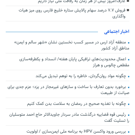
عارف:امروز بیش از هر زمان به رفاقت ملی نیاز داریم
فروش ۷.۷ درصد سهام پالایش ستاره خلیج فارس روی میز هیات
واگذاری
اخبار اجتماعی
منطقه آزاد ارس در مسیر کسب نخستین نشان «شهر سالم و ایمن»
مناطق آزاد کشور
اعمال محدودیت‌های ترافیکی پایان هفته/ انسداد و یکطرفه‌سازی
مقطعی چالوس و هراز
چگونه مواد روان‌گردان، خاطره را به توهم تبدیل می‌کند
برخورد بدون تعارف با ساخت‌ و سازهای غیرمجاز در یزد؛ عزم جدی برای
صیانت از طبیعت
چگونه با تغذیه صحیح در رمضان به سلامت بدن کمک کنیم
رئیس قوه قضاییه درگذشت مادر سردار جاویدالاثر حاج احمد متوسلیان
را تسلیت گفت
بررسی ورود واکسن HPV به برنامه ملی ایمن‌سازی / اولویت