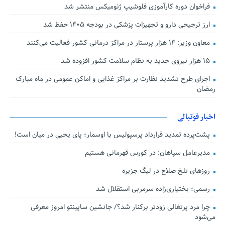
فراخوان دوره کارآموزی فلوشیپ ژنومیکس منتشر شد
ارز ترجیحی دارو و تجهیزات پزشکی در بودجه ۱۴۰۵ حفظ شد
معاون وزیر: ۱۴ هزار پرستار در مراکز درمانی کشور فعالیت می‌کنند
۱۵ هزار نیروی جدید به نظام سلامت کشور افزوده شد
اجرای طرح تشدید نظارت بر مراکز غذایی و اماکن عمومی در ماه مبارک
رمضان
اخبار فوتبالی
پشت‌پرده تمدید قرارداد پرسپولیس با اوسمار؛ پای یحیی در میان است!
مدیرعامل سپاهان: در کورس قهرمانی هستیم
روزهای تلخ صلاح در لیگ جزیره
رسمی؛ بختیاری‌زاده سرمربی استقلال شد
چرا مرد پرتغالی زودتر برکنار شد؟/ جانشین ساپینتو امروز معرفی
می‌شود