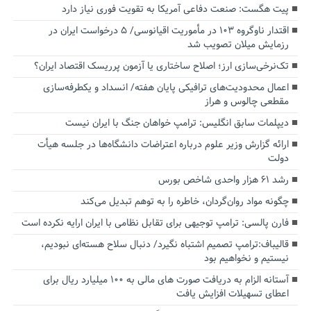
پیت هگست: صنعت دفاعی آمریکا به تقویت فوری نیاز دارد
اقتدار ناوگروه ۱۰۳ در مأموریت‌ اقیانوسی/ ۵ درخواست ایران در
رزمایش میلان تصویب شد
تک‌نرخی‌سازی ارز؛ اصلاح ساختاری یا آزمون پرریسک اقتصاد ایران؟
اعمال محدودیت‌های ترافیکی پایان هفته/ انسداد و یکطرفه‌سازی
مقطعی چالوس و هراز
دیپلمات سابق انگلیس:‌ ترامپ خواهان جنگ با ایران نیست
ارائه گزارش وزیر علوم درباره اعتراضات دانشگاه‌ها در جلسه هیأت
دولت
رشد ۶۱ هزار واحدی شاخص بورس
چگونه مواد روان‌گردان، خاطره را به توهم تبدیل می‌کند
فارن پالسی: ترامپ توجیهی برای تقابل نظامی با ایران ارایه نکرده است
قالیباف:ترامپ تصمیم اشتباه نگیرد/ دنبال سلاح هسته‌ای نبودیم،
نیستیم و نخواهیم بود
آستانه الزام به دریافت صورت های مالی به ۱۰۰ میلیارد ریال برای
اعطای تسهیلات افزایش یافت