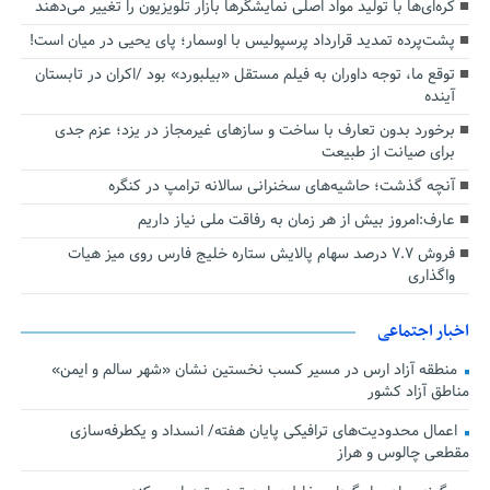
کره‌ای‌ها با تولید مواد اصلی نمایشگرها بازار تلویزیون را تغییر می‌دهند
پشت‌پرده تمدید قرارداد پرسپولیس با اوسمار؛ پای یحیی در میان است!
توقع ما، توجه داوران به فیلم مستقل «بیلبورد» بود /اکران در تابستان
آینده
برخورد بدون تعارف با ساخت‌ و سازهای غیرمجاز در یزد؛ عزم جدی
برای صیانت از طبیعت
آنچه گذشت؛ حاشیه‌های سخنرانی سالانه ترامپ در کنگره
عارف:امروز بیش از هر زمان به رفاقت ملی نیاز داریم
فروش ۷.۷ درصد سهام پالایش ستاره خلیج فارس روی میز هیات
واگذاری
اخبار اجتماعی
منطقه آزاد ارس در مسیر کسب نخستین نشان «شهر سالم و ایمن»
مناطق آزاد کشور
اعمال محدودیت‌های ترافیکی پایان هفته/ انسداد و یکطرفه‌سازی
مقطعی چالوس و هراز