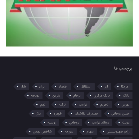
برچسب ها
آمریکا
ارز
استقلال
اقتصاد
ایران
بازار
بانک
بانک مرکزی
برجام
بنزین
بودجه
بورس
تحریم
ترامپ
ترکیه
تورم
حسن روحانی
حمیدرضا نقاشیان
خودرو
دلار
دولت
دونالد ترامپ
روحانی
روسیه
رژیم صهیونیستی
سهام
سوریه
شاخص بورس