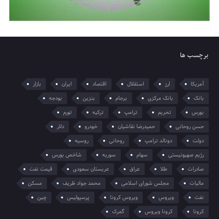
برچسب ها
آمریکا
ارز
استقلال
اقتصاد
ایران
بازار
بانک
بانک مرکزی
برجام
بنزین
بودجه
بورس
تحریم
ترامپ
ترکیه
تورم
حسن روحانی
حمیدرضا نقاشیان
خودرو
دلار
دولت
دونالد ترامپ
روحانی
روسیه
رژیم صهیونیستی
سهام
سوریه
شاخص بورس
صادرات
طلا
عراق
عربستان سعودی
قیمت نفت
مالیات
مجلس شورای اسلامی
محمد جواد ظریف
مسکن
نفت
ویروس
ویروس کرونا
پرسپولیس
چین
کرونا
کرونا ویروس
گمرک