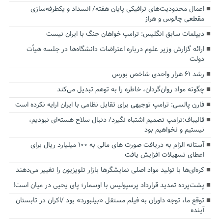
اعمال محدودیت‌های ترافیکی پایان هفته/ انسداد و یکطرفه‌سازی
مقطعی چالوس و هراز
دیپلمات سابق انگلیس:‌ ترامپ خواهان جنگ با ایران نیست
ارائه گزارش وزیر علوم درباره اعتراضات دانشگاه‌ها در جلسه هیأت
دولت
رشد ۶۱ هزار واحدی شاخص بورس
چگونه مواد روان‌گردان، خاطره را به توهم تبدیل می‌کند
فارن پالسی: ترامپ توجیهی برای تقابل نظامی با ایران ارایه نکرده است
قالیباف:ترامپ تصمیم اشتباه نگیرد/ دنبال سلاح هسته‌ای نبودیم،
نیستیم و نخواهیم بود
آستانه الزام به دریافت صورت های مالی به ۱۰۰ میلیارد ریال برای
اعطای تسهیلات افزایش یافت
کره‌ای‌ها با تولید مواد اصلی نمایشگرها بازار تلویزیون را تغییر می‌دهند
پشت‌پرده تمدید قرارداد پرسپولیس با اوسمار؛ پای یحیی در میان است!
توقع ما، توجه داوران به فیلم مستقل «بیلبورد» بود /اکران در تابستان
آینده