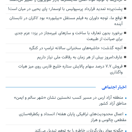
پشت‌پرده تمدید قرارداد پرسپولیس با اوسمار؛ پای یحیی در میان است!
توقع ما، توجه داوران به فیلم مستقل «بیلبورد» بود /اکران در تابستان
آینده
برخورد بدون تعارف با ساخت‌ و سازهای غیرمجاز در یزد؛ عزم جدی
برای صیانت از طبیعت
آنچه گذشت؛ حاشیه‌های سخنرانی سالانه ترامپ در کنگره
عارف:امروز بیش از هر زمان به رفاقت ملی نیاز داریم
فروش ۷.۷ درصد سهام پالایش ستاره خلیج فارس روی میز هیات
واگذاری
اخبار اجتماعی
منطقه آزاد ارس در مسیر کسب نخستین نشان «شهر سالم و ایمن»
مناطق آزاد کشور
اعمال محدودیت‌های ترافیکی پایان هفته/ انسداد و یکطرفه‌سازی
مقطعی چالوس و هراز
چگونه مواد روان‌گردان، خاطره را به توهم تبدیل می‌کند