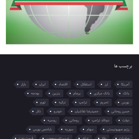
برچسب ها
آمریکا
ارز
استقلال
اقتصاد
ایران
بازار
بانک
بانک مرکزی
برجام
بنزین
بودجه
بورس
تحریم
ترامپ
ترکیه
تورم
حسن روحانی
حمیدرضا نقاشیان
خودرو
دلار
دولت
دونالد ترامپ
روحانی
روسیه
رژیم صهیونیستی
سهام
سوریه
شاخص بورس
صادرات
طلا
عراق
عربستان سعودی
قیمت نفت