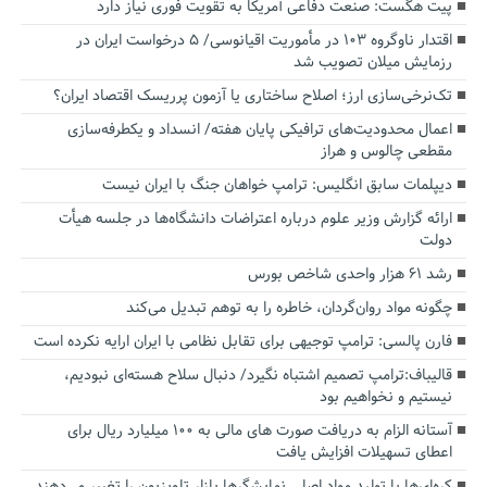
پیت هگست: صنعت دفاعی آمریکا به تقویت فوری نیاز دارد
اقتدار ناوگروه ۱۰۳ در مأموریت‌ اقیانوسی/ ۵ درخواست ایران در
رزمایش میلان تصویب شد
تک‌نرخی‌سازی ارز؛ اصلاح ساختاری یا آزمون پرریسک اقتصاد ایران؟
اعمال محدودیت‌های ترافیکی پایان هفته/ انسداد و یکطرفه‌سازی
مقطعی چالوس و هراز
دیپلمات سابق انگلیس:‌ ترامپ خواهان جنگ با ایران نیست
ارائه گزارش وزیر علوم درباره اعتراضات دانشگاه‌ها در جلسه هیأت
دولت
رشد ۶۱ هزار واحدی شاخص بورس
چگونه مواد روان‌گردان، خاطره را به توهم تبدیل می‌کند
فارن پالسی: ترامپ توجیهی برای تقابل نظامی با ایران ارایه نکرده است
قالیباف:ترامپ تصمیم اشتباه نگیرد/ دنبال سلاح هسته‌ای نبودیم،
نیستیم و نخواهیم بود
آستانه الزام به دریافت صورت های مالی به ۱۰۰ میلیارد ریال برای
اعطای تسهیلات افزایش یافت
کره‌ای‌ها با تولید مواد اصلی نمایشگرها بازار تلویزیون را تغییر می‌دهند