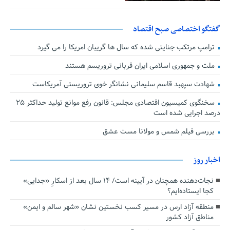
گفتگو اختصاصی صبح اقتصاد
ترامپ مرتکب جنایتی شده که سال ها گریبان امریکا را می گیرد
ملت و جمهوری اسلامی ایران قربانی تروریسم هستند
شهادت سپهبد قاسم سلیمانی نشانگر خوی تروریستی آمریکاست
سخنگوی کمیسیون اقتصادی مجلس: قانون رفع موانع تولید حداکثر ۲۵
درصد اجرایی شده است
بررسی فیلم شمس و مولانا مست عشق
اخبار روز
نجات‌دهنده‌ همچنان در آیینه است/ ۱۴ سال بعد از اسکارِ «جدایی»
کجا ایستاده‌ایم؟
منطقه آزاد ارس در مسیر کسب نخستین نشان «شهر سالم و ایمن»
مناطق آزاد کشور