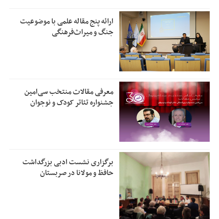
ارائه پنج مقاله علمی با موضوعیت
جنگ و میراث‌فرهنگی
معرفی مقالات منتخب سی‌امین
جشنواره تئاتر کودک و نوجوان
برگزاری نشست ادبی بزرگداشت
حافظ و مولانا در صربستان