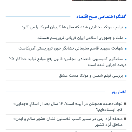
گفتگو اختصاصی صبح اقتصاد
ترامپ مرتکب جنایتی شده که سال ها گریبان امریکا را می گیرد
ملت و جمهوری اسلامی ایران قربانی تروریسم هستند
شهادت سپهبد قاسم سلیمانی نشانگر خوی تروریستی آمریکاست
سخنگوی کمیسیون اقتصادی مجلس: قانون رفع موانع تولید حداکثر ۲۵
درصد اجرایی شده است
بررسی فیلم شمس و مولانا مست عشق
اخبار روز
نجات‌دهنده‌ همچنان در آیینه است/ ۱۴ سال بعد از اسکارِ «جدایی»
کجا ایستاده‌ایم؟
منطقه آزاد ارس در مسیر کسب نخستین نشان «شهر سالم و ایمن»
مناطق آزاد کشور