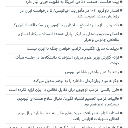
پیت هگست: صنعت دفاعی آمریکا به تقویت فوری نیاز دارد
اقتدار ناوگروه ۱۰۳ در مأموریت‌ اقیانوسی/ ۵ درخواست ایران در
رزمایش میلان تصویب شد
تک‌نرخی‌سازی ارز؛ اصلاح ساختاری یا آزمون پرریسک اقتصاد ایران؟
اعمال محدودیت‌های ترافیکی پایان هفته/ انسداد و یکطرفه‌سازی
مقطعی چالوس و هراز
دیپلمات سابق انگلیس:‌ ترامپ خواهان جنگ با ایران نیست
ارائه گزارش وزیر علوم درباره اعتراضات دانشگاه‌ها در جلسه هیأت
دولت
رشد ۶۱ هزار واحدی شاخص بورس
چگونه مواد روان‌گردان، خاطره را به توهم تبدیل می‌کند
فارن پالسی: ترامپ توجیهی برای تقابل نظامی با ایران ارایه نکرده است
قالیباف:ترامپ تصمیم اشتباه نگیرد/ دنبال سلاح هسته‌ای نبودیم،
نیستیم و نخواهیم بود
آستانه الزام به دریافت صورت های مالی به ۱۰۰ میلیارد ریال برای
اعطای تسهیلات افزایش یافت
کره‌ای‌ها با تولید مواد اصلی نمایشگرها بازار تلویزیون را تغییر می‌دهند