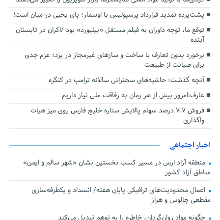
پشت‌پرده تمدید قرارداد پرسپولیس با اوسمار؛ پای یحیی در میان است!
توقع ما، توجه داوران به فیلم مستقل «بیلبورد» بود /اکران در تابستان
آینده
برخورد بدون تعارف با ساخت‌ و سازهای غیرمجاز در یزد؛ عزم جدی
برای صیانت از طبیعت
آنچه گذشت؛ حاشیه‌های سخنرانی سالانه ترامپ در کنگره
عارف:امروز بیش از هر زمان به رفاقت ملی نیاز داریم
فروش ۷.۷ درصد سهام پالایش ستاره خلیج فارس روی میز هیات
واگذاری
اخبار اجتماعی
منطقه آزاد ارس در مسیر کسب نخستین نشان «شهر سالم و ایمن»
مناطق آزاد کشور
اعمال محدودیت‌های ترافیکی پایان هفته/ انسداد و یکطرفه‌سازی
مقطعی چالوس و هراز
چگونه مواد روان‌گردان، خاطره را به توهم تبدیل می‌کند