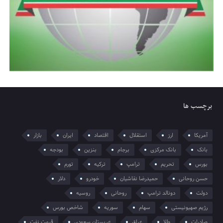
برچسب ها
آمریکا
ارز
استقلال
اقتصاد
ایران
بازار
بانک
بانک مرکزی
برجام
بنزین
بودجه
بورس
تحریم
ترامپ
ترکیه
تورم
حسن روحانی
حمیدرضا نقاشیان
خودرو
دلار
دولت
دونالد ترامپ
روحانی
روسیه
رژیم صهیونیستی
سهام
سوریه
شاخص بورس
صادرات
طلا
عراق
عربستان سعودی
قیمت نفت