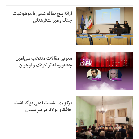
ارائه پنج مقاله علمی با موضوعیت
جنگ و میراث‌فرهنگی
معرفی مقالات منتخب سی‌امین
جشنواره تئاتر کودک و نوجوان
برگزاری نشست ادبی بزرگداشت
حافظ و مولانا در صربستان