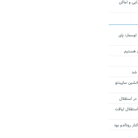
یی و اماکن
اوسمار؛ پای
ی هستیم
 شد
انشین ساپینتو
 در استقلال
استقلال لیاقت
ار رونالدو بود