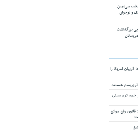
تخب سی‌امین
ک و نوجوان
بی بزرگداشت
صربستان
ریبان امریکا را
 تروریسم هستند
 خوی تروریستی
انون رفع موانع
شق