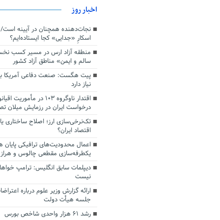
اخبار روز
اسکارِ «جدایی» کجا ایستاده‌ایم؟
منطقه آزاد ارس در مسیر کسب نخ
سالم و ایمن» مناطق آزاد کشور
پیت هگست: صنعت دفاعی آمریکا به
نیاز دارد
درخواست ایران در رزمایش میلان ت
تک‌نرخی‌سازی ارز؛ اصلاح ساختاری ی
اقتصاد ایران؟
اعمال محدودیت‌های ترافیکی پایان ه
یکطرفه‌سازی مقطعی چالوس و هراز
دیپلمات سابق انگلیس:‌ ترامپ خواها
نیست
ارائه گزارش وزیر علوم درباره اعتراضا
جلسه هیأت دولت
رشد ۶۱ هزار واحدی شاخص بورس