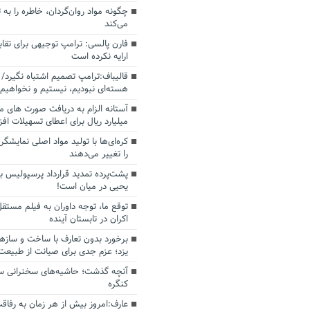
چگونه مواد روان‌گردان، خاطره را به 
می‌کند
فارن پالسی: ترامپ توجیهی برای تقابل
ارایه نکرده است
قالیباف:ترامپ تصمیم اشتباه نگیرد/ 
هسته‌ای نبودیم، نیستیم و نخواهیم 
میلیارد ریال برای اعطای تسهیلات اف
کره‌ای‌ها با تولید مواد اصلی نمایشگره
را تغییر می‌دهند
پشت‌پرده تمدید قرارداد پرسپولیس با
یحیی در میان است!
توقع ما، توجه داوران به فیلم مستقل
اکران در تابستان آینده
برخورد بدون تعارف با ساخت‌ و سازه
یزد؛ عزم جدی برای صیانت از طبیعت
آنچه گذشت؛ حاشیه‌های سخنرانی سال
کنگره
عارف:امروز بیش از هر زمان به رفاقت