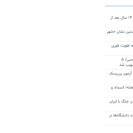
نجات‌دهنده‌ همچنان در آیینه است/ ۱۴ سال بعد از
ستین نشان «شهر
 تقویت فوری
اقتدار ناوگروه ۱۰۳ در مأموریت‌ اقیانوسی/ ۵
صویب شد
ا آزمون پرریسک
فته/ انسداد و
ن جنگ با ایران
ت دانشگاه‌ها در