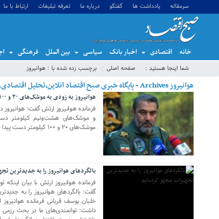
سرمقاله
یادداشت ها
گفتگو
درباره ما
تعرفه تبلیغات
ارتباط با ما
خانه
اقتصادی
اخبار بانک
سیاسی
بین الملل
فرهنگی
اج
شما اینجا هستید :
صفحه اصلی
برچسب زده شده با : هوانیروز
هوانیروز Archives - پایگاه خبری صبح اقتصاد آنلاین،تحلیل اقتصادی،اخبار اقتصادی
هوانیروز به زودی به موشک‌های ۲۰ و ۱۰۰ کیلومتر دست پیدا خواهد کرد
12 جولای 2020
فرمانده هوانیروز ارتش گفت: هوانیروز 
و موشک‌های هشت‌ونیم کیلومتر دست
موشک‌های ۲۰ و ۱۰۰ کیلومتر دست پیدا خواهیم کرد.
28 مه 2018
بالگردهای هوانیروز را به جدیدترین تجه
فرمانده هوانیروز ارتش با بیان اینکه ت
گفت: بالگردهای هوانیروز را به جدیدتر
خلبان یوسف قربانی فرمانده هوانیروز ا
داشت: توانمندی‌های ما در بحث رزمی ب