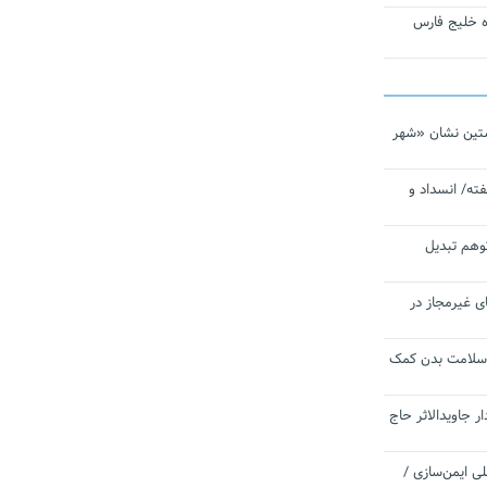
تاره خلیج فارس
تین نشان «شهر
ته/ انسداد و
توهم تبدیل
ی غیرمجاز در
 سلامت بدن کمک
 جاویدالاثر حاج
 به برنامه ملی ایمن‌سازی /