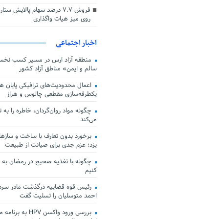
فروش ۷.۷ درصد سهام پالایش س
روی میز هیات واگذاری
اخبار اجتماعی
منطقه آزاد ارس در مسیر کسب نخس
سالم و ایمن» مناطق آزاد کشور
اعمال محدودیت‌های ترافیکی پایان هف
یکطرفه‌سازی مقطعی چالوس و هراز
چگونه مواد روان‌گردان، خاطره را به 
می‌کند
برخورد بدون تعارف با ساخت‌ و سازها
یزد؛ عزم جدی برای صیانت از طبیعت
چگونه با تغذیه صحیح در رمضان به
کنیم
رئیس قوه قضاییه درگذشت مادر سردار
احمد متوسلیان را تسلیت گفت
بررسی ورود واکسن HPV