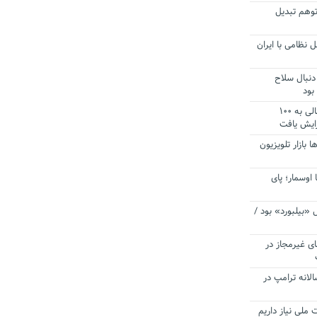
توهم تبدیل
 نظامی با ایران
دنبال سلاح
بود
آستانه الزام به دریافت صورت های مالی به ۱۰۰
زایش یافت
ا بازار تلویزیون
 اوسمار؛ پای
 «بیلبورد» بود /
ای غیرمجاز در
انه ترامپ در
 ملی نیاز داریم