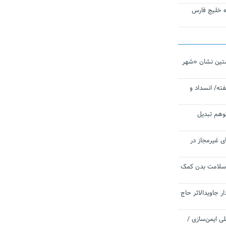
تاره خلیج فارس
تین نشان «شهر
ته/ انسداد و
توهم تبدیل
ی غیرمجاز در
 سلامت بدن کمک
 جاویدالاثر حاج
 به برنامه ملی ایمن‌سازی /