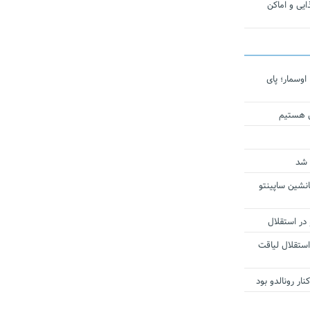
یی و اماکن
اوسمار؛ پای
ی هستیم
 شد
انشین ساپینتو
 در استقلال
استقلال لیاقت
ار رونالدو بود