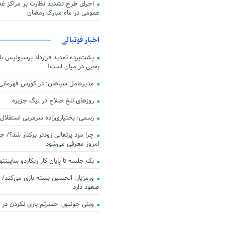
اجرای طرح تشدید نظارت بر مراکز غذا
عمومی در ماه مبارک رمضان
اخبار فوتبالی
پشت‌پرده تمدید قرارداد پرسپولیس با 
یحیی در میان است!
مدیرعامل سپاهان: در کورس قهرمان
روزهای تلخ صلاح در لیگ جزیره
رسمی؛ بختیاری‌زاده سرمربی استقلال
چرا مرد پرتغالی زودتر برکنار شد؟/ ج
امروز معرفی می‌شود
یک جلسه تا پایان کار ریکاردو ساپینتو
ورمزیار: الحسین بسته بازی می‌کند/ 
صعود دارد
وینی جونیور: حسرتم بازی نکردن در کن