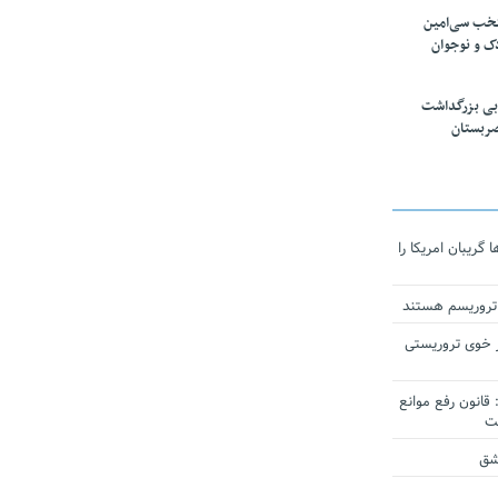
تخب سی‌امین
ک و نوجوان
بی بزرگداشت
صربستان
ریبان امریکا را
 تروریسم هستند
 خوی تروریستی
انون رفع موانع
شق