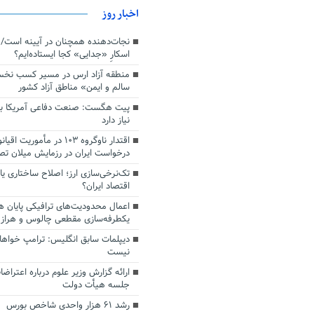
اخبار روز
اسکارِ «جدایی» کجا ایستاده‌ایم؟
منطقه آزاد ارس در مسیر کسب نخ
سالم و ایمن» مناطق آزاد کشور
پیت هگست: صنعت دفاعی آمریکا به
نیاز دارد
درخواست ایران در رزمایش میلان ت
تک‌نرخی‌سازی ارز؛ اصلاح ساختاری ی
اقتصاد ایران؟
اعمال محدودیت‌های ترافیکی پایان ه
یکطرفه‌سازی مقطعی چالوس و هراز
دیپلمات سابق انگلیس:‌ ترامپ خواها
نیست
ارائه گزارش وزیر علوم درباره اعتراضا
جلسه هیأت دولت
رشد ۶۱ هزار واحدی شاخص بورس