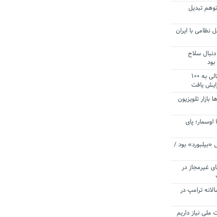
توهم تبدیل
 نظامی با ایران
دنبال سلاح
بود
آستانه الزام به دریافت صورت های مالی به ۱۰۰
زایش یافت
ا بازار تلویزیون
 اوسمار؛ پای
 «بیلبورد» بود /
ای غیرمجاز در
انه ترامپ در
 ملی نیاز داریم