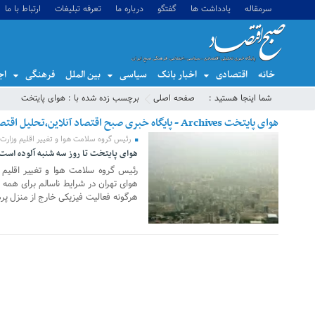
سرمقاله
یادداشت ها
گفتگو
درباره ما
تعرفه تبلیغات
ارتباط با ما
خانه
اقتصادی
اخبار بانک
سیاسی
بین الملل
فرهنگی
اج
شما اینجا هستید :
صفحه اصلی
برچسب زده شده با : هوای پایتخت
هوای پایتخت Archives - پایگاه خبری صبح اقتصاد آنلاین،تحلیل اقتصادی،اخبار اقتصادی
رئیس گروه سلامت هوا و تغییر اقلیم وزارت
هوای پایتخت تا روز سه شنبه آلوده است
05 ژانویه 2025
رئیس گروه سلامت هوا و تغییر اقلیم 
هوای تهران در شرایط ناسالم برای همه گر
هرگونه فعالیت فیزیکی خارج از منزل پره