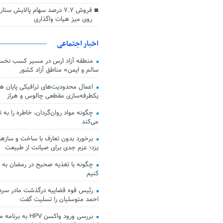
فروش ۷.۷ درصد سهام پالایش س
روی میز هیات واگذاری
اخبار اجتماعی
منطقه آزاد ارس در مسیر کسب نخس
سالم و ایمن» مناطق آزاد کشور
اعمال محدودیت‌های ترافیکی پایان هف
یکطرفه‌سازی مقطعی چالوس و هراز
چگونه مواد روان‌گردان، خاطره را به 
می‌کند
برخورد بدون تعارف با ساخت‌ و سازها
یزد؛ عزم جدی برای صیانت از طبیعت
چگونه با تغذیه صحیح در رمضان به
کنیم
رئیس قوه قضاییه درگذشت مادر سردار
احمد متوسلیان را تسلیت گفت
بررسی ورود واکسن HPV