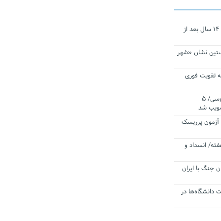
نجات‌دهنده‌ همچنان در آیینه است/ ۱۴ سال بعد از
ستین نشان «شهر
 تقویت فوری
اقتدار ناوگروه ۱۰۳ در مأموریت‌ اقیانوسی/ ۵
صویب شد
ا آزمون پرریسک
فته/ انسداد و
ن جنگ با ایران
ت دانشگاه‌ها در