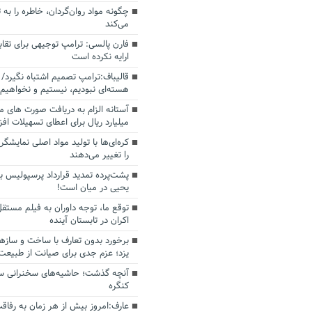
چگونه مواد روان‌گردان، خاطره را به 
می‌کند
فارن پالسی: ترامپ توجیهی برای تقابل
ارایه نکرده است
قالیباف:ترامپ تصمیم اشتباه نگیرد/ 
هسته‌ای نبودیم، نیستیم و نخواهیم 
میلیارد ریال برای اعطای تسهیلات اف
کره‌ای‌ها با تولید مواد اصلی نمایشگره
را تغییر می‌دهند
پشت‌پرده تمدید قرارداد پرسپولیس با
یحیی در میان است!
توقع ما، توجه داوران به فیلم مستقل
اکران در تابستان آینده
برخورد بدون تعارف با ساخت‌ و سازه
یزد؛ عزم جدی برای صیانت از طبیعت
آنچه گذشت؛ حاشیه‌های سخنرانی سال
کنگره
عارف:امروز بیش از هر زمان به رفاقت