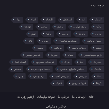
برچسب ها
آمریکا
ارز
استقلال
اقتصاد
ایران
بازار
بانک
بانک مرکزی
برجام
بنزین
بودجه
بورس
تحریم
ترامپ
ترکیه
تورم
حسن روحانی
حمیدرضا نقاشیان
خودرو
دلار
دولت
دونالد ترامپ
روحانی
روسیه
رژیم صهیونیستی
سهام
سوریه
شاخص بورس
صادرات
طلا
عراق
عربستان سعودی
قیمت نفت
مالیات
مجلس شورای اسلامی
محمد جواد ظریف
مسکن
نفت
ویروس
ویروس کرونا
پرسپولیس
چین
کرونا
کرونا ویروس
گمرک
خانه
ارتباط با ما
درباره ما
تعرفه تبلیغات
ارشیو روزنامه
قوانین و مقررات