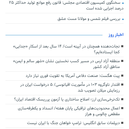
سخنگوی کمیسیون اقتصادی مجلس: قانون رفع موانع تولید حداکثر ۲۵
درصد اجرایی شده است
بررسی فیلم شمس و مولانا مست عشق
اخبار روز
نجات‌دهنده‌ همچنان در آیینه است/ ۱۴ سال بعد از اسکارِ «جدایی»
کجا ایستاده‌ایم؟
منطقه آزاد ارس در مسیر کسب نخستین نشان «شهر سالم و ایمن»
مناطق آزاد کشور
پیت هگست: صنعت دفاعی آمریکا به تقویت فوری نیاز دارد
اقتدار ناوگروه ۱۰۳ در مأموریت‌ اقیانوسی/ ۵ درخواست ایران در
رزمایش میلان تصویب شد
تک‌نرخی‌سازی ارز؛ اصلاح ساختاری یا آزمون پرریسک اقتصاد ایران؟
اعمال محدودیت‌های ترافیکی پایان هفته/ انسداد و یکطرفه‌سازی
مقطعی چالوس و هراز
دیپلمات سابق انگلیس:‌ ترامپ خواهان جنگ با ایران نیست