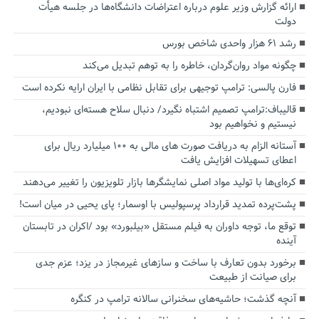
ارائه گزارش وزیر علوم درباره اعتراضات دانشگاه‌ها در جلسه هیأت
دولت
رشد ۶۱ هزار واحدی شاخص بورس
چگونه مواد روان‌گردان، خاطره را به توهم تبدیل می‌کند
فارن پالسی: ترامپ توجیهی برای تقابل نظامی با ایران ارایه نکرده است
قالیباف:ترامپ تصمیم اشتباه نگیرد/ دنبال سلاح هسته‌ای نبودیم،
نیستیم و نخواهیم بود
آستانه الزام به دریافت صورت های مالی به ۱۰۰ میلیارد ریال برای
اعطای تسهیلات افزایش یافت
کره‌ای‌ها با تولید مواد اصلی نمایشگرها بازار تلویزیون را تغییر می‌دهند
پشت‌پرده تمدید قرارداد پرسپولیس با اوسمار؛ پای یحیی در میان است!
توقع ما، توجه داوران به فیلم مستقل «بیلبورد» بود /اکران در تابستان
آینده
برخورد بدون تعارف با ساخت‌ و سازهای غیرمجاز در یزد؛ عزم جدی
برای صیانت از طبیعت
آنچه گذشت؛ حاشیه‌های سخنرانی سالانه ترامپ در کنگره