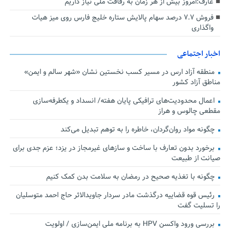
عارف:امروز بیش از هر زمان به رفاقت ملی نیاز داریم
فروش ۷.۷ درصد سهام پالایش ستاره خلیج فارس روی میز هیات
واگذاری
اخبار اجتماعی
منطقه آزاد ارس در مسیر کسب نخستین نشان «شهر سالم و ایمن»
مناطق آزاد کشور
اعمال محدودیت‌های ترافیکی پایان هفته/ انسداد و یکطرفه‌سازی
مقطعی چالوس و هراز
چگونه مواد روان‌گردان، خاطره را به توهم تبدیل می‌کند
برخورد بدون تعارف با ساخت‌ و سازهای غیرمجاز در یزد؛ عزم جدی برای
صیانت از طبیعت
چگونه با تغذیه صحیح در رمضان به سلامت بدن کمک کنیم
رئیس قوه قضاییه درگذشت مادر سردار جاویدالاثر حاج احمد متوسلیان
را تسلیت گفت
بررسی ورود واکسن HPV به برنامه ملی ایمن‌سازی / اولویت