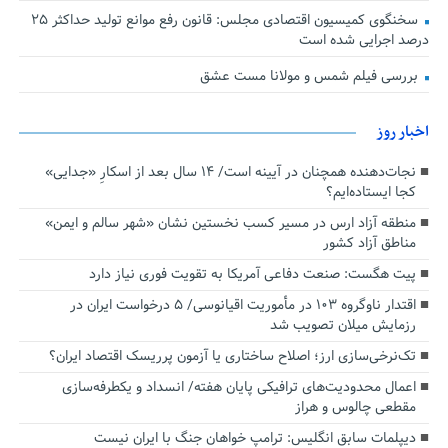
سخنگوی کمیسیون اقتصادی مجلس: قانون رفع موانع تولید حداکثر ۲۵
درصد اجرایی شده است
بررسی فیلم شمس و مولانا مست عشق
اخبار روز
نجات‌دهنده‌ همچنان در آیینه است/ ۱۴ سال بعد از اسکارِ «جدایی»
کجا ایستاده‌ایم؟
منطقه آزاد ارس در مسیر کسب نخستین نشان «شهر سالم و ایمن»
مناطق آزاد کشور
پیت هگست: صنعت دفاعی آمریکا به تقویت فوری نیاز دارد
اقتدار ناوگروه ۱۰۳ در مأموریت‌ اقیانوسی/ ۵ درخواست ایران در
رزمایش میلان تصویب شد
تک‌نرخی‌سازی ارز؛ اصلاح ساختاری یا آزمون پرریسک اقتصاد ایران؟
اعمال محدودیت‌های ترافیکی پایان هفته/ انسداد و یکطرفه‌سازی
مقطعی چالوس و هراز
دیپلمات سابق انگلیس:‌ ترامپ خواهان جنگ با ایران نیست