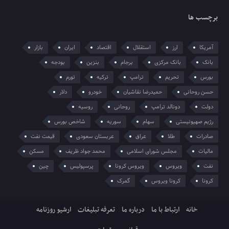
برچسب ها
آمریکا
ارز
استقلال
اقتصاد
ایران
بازار
بانک
بانک مرکزی
برجام
بنزین
بودجه
بورس
تحریم
ترامپ
ترکیه
تورم
حسن روحانی
حمیدرضا نقاشیان
خودرو
دلار
دولت
دونالد ترامپ
روحانی
روسیه
رژیم صهیونیستی
سهام
سوریه
شاخص بورس
صادرات
طلا
عراق
عربستان سعودی
قیمت نفت
مالیات
مجلس شورای اسلامی
محمد جواد ظریف
مسکن
نفت
ویروس
ویروس کرونا
پرسپولیس
چین
کرونا
کرونا ویروس
گمرک
خانه
ارتباط با ما
درباره ما
تعرفه تبلیغات
ارشیو روزنامه