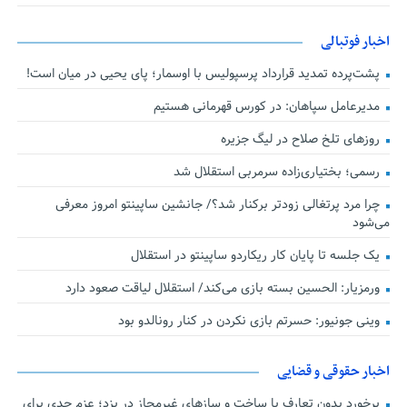
اخبار فوتبالی
پشت‌پرده تمدید قرارداد پرسپولیس با اوسمار؛ پای یحیی در میان است!
مدیرعامل سپاهان: در کورس قهرمانی هستیم
روزهای تلخ صلاح در لیگ جزیره
رسمی؛ بختیاری‌زاده سرمربی استقلال شد
چرا مرد پرتغالی زودتر برکنار شد؟/ جانشین ساپینتو امروز معرفی
می‌شود
یک جلسه تا پایان کار ریکاردو ساپینتو در استقلال
ورمزیار: الحسین بسته بازی می‌کند/ استقلال لیاقت صعود دارد
وینی جونیور: حسرتم بازی نکردن در کنار رونالدو بود
اخبار حقوقی و قضایی
برخورد بدون تعارف با ساخت‌ و سازهای غیرمجاز در یزد؛ عزم جدی برای