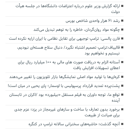
ارائه گزارش وزیر علوم درباره اعتراضات دانشگاه‌ها در جلسه هیأت
دولت
رشد ۶۱ هزار واحدی شاخص بورس
چگونه مواد روان‌گردان، خاطره را به توهم تبدیل می‌کند
فارن پالسی: ترامپ توجیهی برای تقابل نظامی با ایران ارایه نکرده است
قالیباف:ترامپ تصمیم اشتباه نگیرد/ دنبال سلاح هسته‌ای نبودیم،
نیستیم و نخواهیم بود
آستانه الزام به دریافت صورت های مالی به ۱۰۰ میلیارد ریال برای
اعطای تسهیلات افزایش یافت
کره‌ای‌ها با تولید مواد اصلی نمایشگرها بازار تلویزیون را تغییر می‌دهند
پشت‌پرده تمدید قرارداد پرسپولیس با اوسمار؛ پای یحیی در میان است!
توقع ما، توجه داوران به فیلم مستقل «بیلبورد» بود /اکران در تابستان
آینده
برخورد بدون تعارف با ساخت‌ و سازهای غیرمجاز در یزد؛ عزم جدی
برای صیانت از طبیعت
آنچه گذشت؛ حاشیه‌های سخنرانی سالانه ترامپ در کنگره