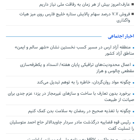
عارف:امروز بیش از هر زمان به رفاقت ملی نیاز داریم
فروش ۷.۷ درصد سهام پالایش ستاره خلیج فارس روی میز هیات
واگذاری
اخبار اجتماعی
منطقه آزاد ارس در مسیر کسب نخستین نشان «شهر سالم و ایمن»
مناطق آزاد کشور
اعمال محدودیت‌های ترافیکی پایان هفته/ انسداد و یکطرفه‌سازی
مقطعی چالوس و هراز
چگونه مواد روان‌گردان، خاطره را به توهم تبدیل می‌کند
برخورد بدون تعارف با ساخت‌ و سازهای غیرمجاز در یزد؛ عزم جدی برای
صیانت از طبیعت
چگونه با تغذیه صحیح در رمضان به سلامت بدن کمک کنیم
رئیس قوه قضاییه درگذشت مادر سردار جاویدالاثر حاج احمد متوسلیان
را تسلیت گفت
بررسی ورود واکسن HPV به برنامه ملی ایمن‌سازی / اولویت