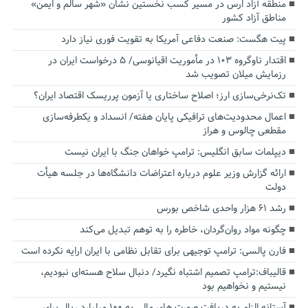
منطقه آزاد ارس در مسیر کسب نخستین نشان «شهر سالم و ایمن»
مناطق آزاد کشور
پیت هگست: صنعت دفاعی آمریکا به تقویت فوری نیاز دارد
اقتدار ناوگروه ۱۰۳ در مأموریت‌ اقیانوسی/ ۵ درخواست ایران در
رزمایش میلان تصویب شد
تک‌نرخی‌سازی ارز؛ اصلاح ساختاری یا آزمون پرریسک اقتصاد ایران؟
اعمال محدودیت‌های ترافیکی پایان هفته/ انسداد و یکطرفه‌سازی
مقطعی چالوس و هراز
دیپلمات سابق انگلیس:‌ ترامپ خواهان جنگ با ایران نیست
ارائه گزارش وزیر علوم درباره اعتراضات دانشگاه‌ها در جلسه هیأت
دولت
رشد ۶۱ هزار واحدی شاخص بورس
چگونه مواد روان‌گردان، خاطره را به توهم تبدیل می‌کند
فارن پالسی: ترامپ توجیهی برای تقابل نظامی با ایران ارایه نکرده است
قالیباف:ترامپ تصمیم اشتباه نگیرد/ دنبال سلاح هسته‌ای نبودیم،
نیستیم و نخواهیم بود
آستانه الزام به دریافت صورت های مالی به ۱۰۰ میلیارد ریال برای