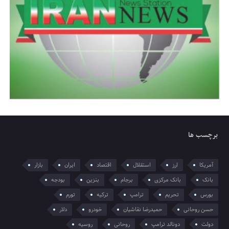
برچسب ها
آمریکا
ارز
استقلال
اقتصاد
ایران
بازار
بانک
بانک مرکزی
برجام
بنزین
بودجه
بورس
تحریم
ترامپ
ترکیه
تورم
حسن روحانی
حمیدرضا نقاشیان
خودرو
دلار
دولت
دونالد ترامپ
روحانی
روسیه