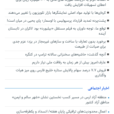
اعطای تسهیلات افزایش یافت
کره‌ای‌ها با تولید مواد اصلی نمایشگرها بازار تلویزیون را تغییر می‌دهند
پشت‌پرده تمدید قرارداد پرسپولیس با اوسمار؛ پای یحیی در میان است!
توقع ما، توجه داوران به فیلم مستقل «بیلبورد» بود /اکران در تابستان
آینده
برخورد بدون تعارف با ساخت‌ و سازهای غیرمجاز در یزد؛ عزم جدی
برای صیانت از طبیعت
آنچه گذشت؛ حاشیه‌های سخنرانی سالانه ترامپ در کنگره
عارف:امروز بیش از هر زمان به رفاقت ملی نیاز داریم
فروش ۷.۷ درصد سهام پالایش ستاره خلیج فارس روی میز هیات
واگذاری
اخبار اجتماعی
منطقه آزاد ارس در مسیر کسب نخستین نشان «شهر سالم و ایمن»
مناطق آزاد کشور
اعمال محدودیت‌های ترافیکی پایان هفته/ انسداد و یکطرفه‌سازی