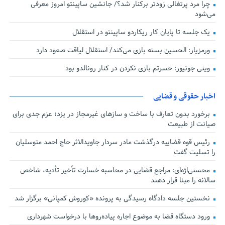
چرا مرد پرتغالی زودتر برکنار شد؟/ جانشین ساپینتو امروز معرفی
می‌شود
یک جلسه تا پایان کار ریکاردو ساپینتو در استقلال
ورمزیار: الحسین بسته بازی می‌کند/ استقلال لیاقت صعود دارد
وینی جونیور: حسرتم بازی نکردن در کنار رونالدو بود
اخبار حقوقی و قضایی
برخورد بدون تعارف با ساخت‌ و سازهای غیرمجاز در یزد؛ عزم جدی برای
صیانت از طبیعت
رئیس قوه قضاییه درگذشت مادر سردار جاویدالاثر حاج احمد متوسلیان
را تسلیت گفت
محسنی‌اژه‌ای: مراجع قضایی در محاسبه خسارت تأخیر تأدیه، شاخص
سالانه را مبنا قرار دهند
نخستین جلسه دادگاه رسیدگی به پرونده «کوروش کمپانی» برگزار شد
ورود دستگاه قضا به موضوع اجاره پیاده‌روها با درخواست شهرداری