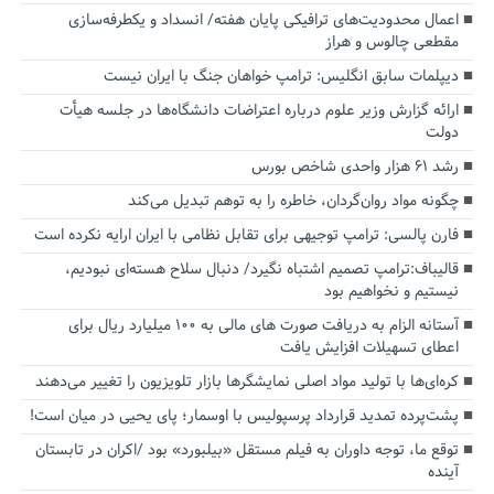
اعمال محدودیت‌های ترافیکی پایان هفته/ انسداد و یکطرفه‌سازی
مقطعی چالوس و هراز
دیپلمات سابق انگلیس:‌ ترامپ خواهان جنگ با ایران نیست
ارائه گزارش وزیر علوم درباره اعتراضات دانشگاه‌ها در جلسه هیأت
دولت
رشد ۶۱ هزار واحدی شاخص بورس
چگونه مواد روان‌گردان، خاطره را به توهم تبدیل می‌کند
فارن پالسی: ترامپ توجیهی برای تقابل نظامی با ایران ارایه نکرده است
قالیباف:ترامپ تصمیم اشتباه نگیرد/ دنبال سلاح هسته‌ای نبودیم،
نیستیم و نخواهیم بود
آستانه الزام به دریافت صورت های مالی به ۱۰۰ میلیارد ریال برای
اعطای تسهیلات افزایش یافت
کره‌ای‌ها با تولید مواد اصلی نمایشگرها بازار تلویزیون را تغییر می‌دهند
پشت‌پرده تمدید قرارداد پرسپولیس با اوسمار؛ پای یحیی در میان است!
توقع ما، توجه داوران به فیلم مستقل «بیلبورد» بود /اکران در تابستان
آینده