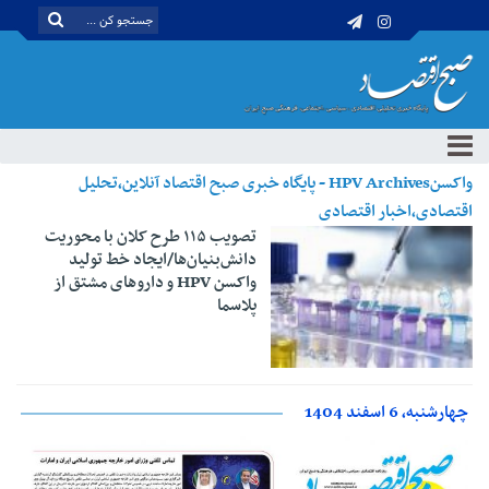
واکسنHPV Archives - پایگاه خبری صبح اقتصاد آنلاین،تحلیل
اقتصادی،اخبار اقتصادی
تصویب ۱۱۵ طرح کلان با محوریت
دانش‌بنیان‌ها/ایجاد خط تولید
واکسن HPV و داروهای مشتق از
پلاسما
چهارشنبه، 6 اسفند 1404