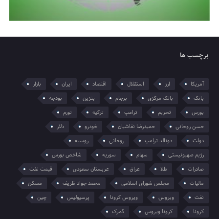
برچسب ها
آمریکا
ارز
استقلال
اقتصاد
ایران
بازار
بانک
بانک مرکزی
برجام
بنزین
بودجه
بورس
تحریم
ترامپ
ترکیه
تورم
حسن روحانی
حمیدرضا نقاشیان
خودرو
دلار
دولت
دونالد ترامپ
روحانی
روسیه
رژیم صهیونیستی
سهام
سوریه
شاخص بورس
صادرات
طلا
عراق
عربستان سعودی
قیمت نفت
مالیات
مجلس شورای اسلامی
محمد جواد ظریف
مسکن
نفت
ویروس
ویروس کرونا
پرسپولیس
چین
کرونا
کرونا ویروس
گمرک