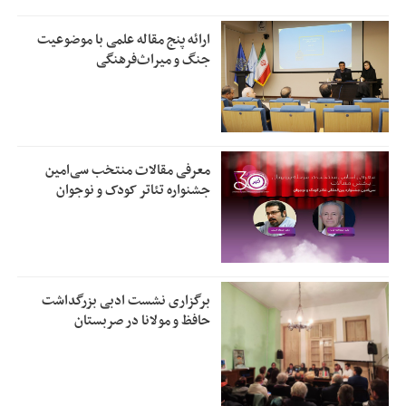
ارائه پنج مقاله علمی با موضوعیت
جنگ و میراث‌فرهنگی
معرفی مقالات منتخب سی‌امین
جشنواره تئاتر کودک و نوجوان
برگزاری نشست ادبی بزرگداشت
حافظ و مولانا در صربستان