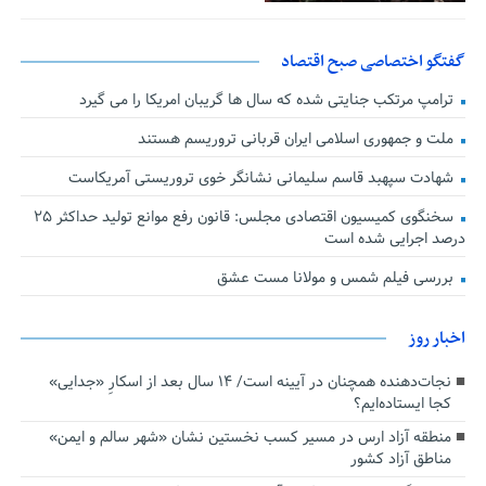
گفتگو اختصاصی صبح اقتصاد
ترامپ مرتکب جنایتی شده که سال ها گریبان امریکا را می گیرد
ملت و جمهوری اسلامی ایران قربانی تروریسم هستند
شهادت سپهبد قاسم سلیمانی نشانگر خوی تروریستی آمریکاست
سخنگوی کمیسیون اقتصادی مجلس: قانون رفع موانع تولید حداکثر ۲۵
درصد اجرایی شده است
بررسی فیلم شمس و مولانا مست عشق
اخبار روز
نجات‌دهنده‌ همچنان در آیینه است/ ۱۴ سال بعد از اسکارِ «جدایی»
کجا ایستاده‌ایم؟
منطقه آزاد ارس در مسیر کسب نخستین نشان «شهر سالم و ایمن»
مناطق آزاد کشور