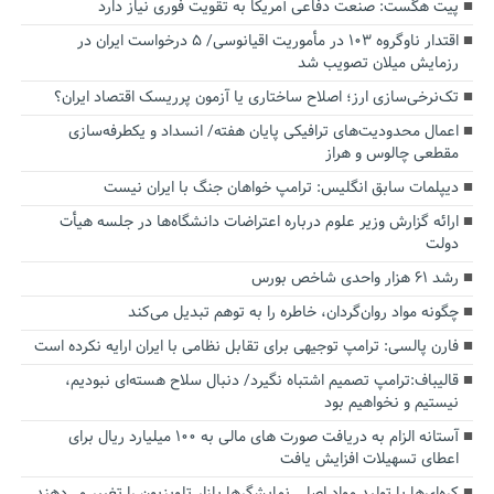
پیت هگست: صنعت دفاعی آمریکا به تقویت فوری نیاز دارد
اقتدار ناوگروه ۱۰۳ در مأموریت‌ اقیانوسی/ ۵ درخواست ایران در
رزمایش میلان تصویب شد
تک‌نرخی‌سازی ارز؛ اصلاح ساختاری یا آزمون پرریسک اقتصاد ایران؟
اعمال محدودیت‌های ترافیکی پایان هفته/ انسداد و یکطرفه‌سازی
مقطعی چالوس و هراز
دیپلمات سابق انگلیس:‌ ترامپ خواهان جنگ با ایران نیست
ارائه گزارش وزیر علوم درباره اعتراضات دانشگاه‌ها در جلسه هیأت
دولت
رشد ۶۱ هزار واحدی شاخص بورس
چگونه مواد روان‌گردان، خاطره را به توهم تبدیل می‌کند
فارن پالسی: ترامپ توجیهی برای تقابل نظامی با ایران ارایه نکرده است
قالیباف:ترامپ تصمیم اشتباه نگیرد/ دنبال سلاح هسته‌ای نبودیم،
نیستیم و نخواهیم بود
آستانه الزام به دریافت صورت های مالی به ۱۰۰ میلیارد ریال برای
اعطای تسهیلات افزایش یافت
کره‌ای‌ها با تولید مواد اصلی نمایشگرها بازار تلویزیون را تغییر می‌دهند