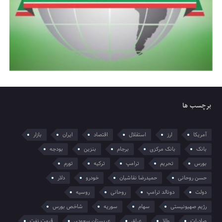
برچسب ها
آمریکا
ارز
استقلال
اقتصاد
ایران
بازار
بانک
بانک مرکزی
برجام
بنزین
بودجه
بورس
تحریم
ترامپ
ترکیه
تورم
حسن روحانی
حمیدرضا نقاشیان
خودرو
دلار
دولت
دونالد ترامپ
روحانی
روسیه
رژیم صهیونیستی
سهام
سوریه
شاخص بورس
صادرات
طلا
عراق
عربستان سعودی
قیمت نفت