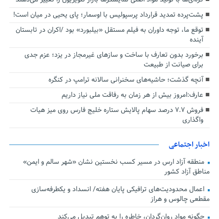
پشت‌پرده تمدید قرارداد پرسپولیس با اوسمار؛ پای یحیی در میان است!
توقع ما، توجه داوران به فیلم مستقل «بیلبورد» بود /اکران در تابستان
آینده
برخورد بدون تعارف با ساخت‌ و سازهای غیرمجاز در یزد؛ عزم جدی
برای صیانت از طبیعت
آنچه گذشت؛ حاشیه‌های سخنرانی سالانه ترامپ در کنگره
عارف:امروز بیش از هر زمان به رفاقت ملی نیاز داریم
فروش ۷.۷ درصد سهام پالایش ستاره خلیج فارس روی میز هیات
واگذاری
اخبار اجتماعی
منطقه آزاد ارس در مسیر کسب نخستین نشان «شهر سالم و ایمن»
مناطق آزاد کشور
اعمال محدودیت‌های ترافیکی پایان هفته/ انسداد و یکطرفه‌سازی
مقطعی چالوس و هراز
چگونه مواد روان‌گردان، خاطره را به توهم تبدیل می‌کند