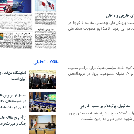
ای خارجی و داخلی
ت پروتکل‌های بهداشتی مقابله با کرونا در
 در این زمینه کاملا تابع مصوبات ستاد ملی
مقالات تحلیلی
کرد: مانند مراسم تنفیذ، برای مراسم تحلیف
نمایشگاه فن‌نما، 
ریاست جمهوری نیز به مدت دو ساعت و ۳۰ دقیقه ممنوعیت پرواز در فرودگاه‌های
ایران است
تجلیل از بر‌ترین‌
دوره مسابقات کان
یز-استانبول، پرترددترین مسیر خارجی
هنری در بندرعبا
شرقی گفت: صبح روز پنجشنبه نخستین پرواز
ارائه پنج مقاله ع
للی شهید مدنی تبریز به زمین نشست.
جنگ و میراث‌فره