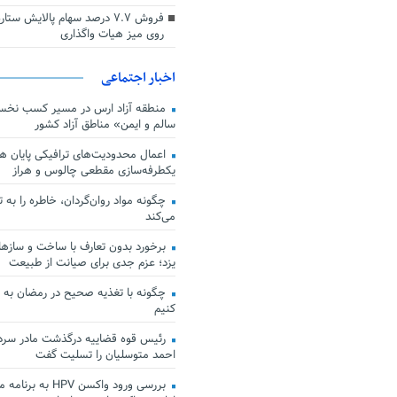
فروش ۷.۷ درصد سهام پالایش س
روی میز هیات واگذاری
اخبار اجتماعی
منطقه آزاد ارس در مسیر کسب نخس
سالم و ایمن» مناطق آزاد کشور
اعمال محدودیت‌های ترافیکی پایان هف
یکطرفه‌سازی مقطعی چالوس و هراز
چگونه مواد روان‌گردان، خاطره را به 
می‌کند
برخورد بدون تعارف با ساخت‌ و سازها
یزد؛ عزم جدی برای صیانت از طبیعت
چگونه با تغذیه صحیح در رمضان به
کنیم
رئیس قوه قضاییه درگذشت مادر سردار
احمد متوسلیان را تسلیت گفت
بررسی ورود واکسن HPV