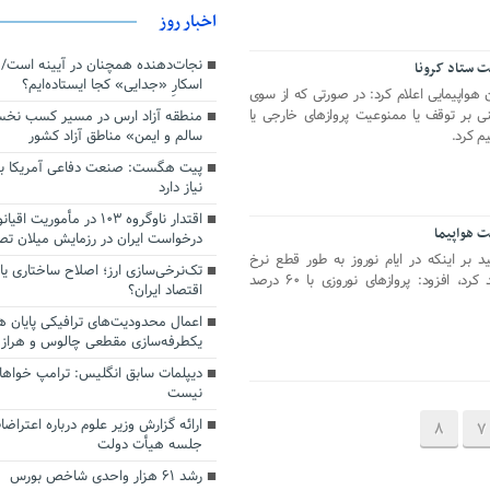
اخبار روز
 ستاد کرونا
اسکارِ «جدایی» کجا ایستاده‌ایم؟
ن هواپیمایی اعلام کرد: در صورتی که از سوی
نی بر توقف یا ممنوعیت پروازهای خارجی یا
منطقه آزاد ارس در مسیر کسب نخ
سالم و ایمن» مناطق آزاد کشور
م کرد.
پیت هگست: صنعت دفاعی آمریکا به
نیاز دارد
درخواست ایران در رزمایش میلان ت
د بر اینکه در ایام نوروز به طور قطع نرخ
تک‌نرخی‌سازی ارز؛ اصلاح ساختاری ی
بلیت‌های هواپیما افزایش پیدا نخواهند کرد، افزود: پروازهای نوروزی با ۶۰ درصد
اقتصاد ایران؟
اعمال محدودیت‌های ترافیکی پایان ه
یکطرفه‌سازی مقطعی چالوس و هراز
دیپلمات سابق انگلیس:‌ ترامپ خواها
نیست
ارائه گزارش وزیر علوم درباره اعتراضا
8
7
جلسه هیأت دولت
رشد ۶۱ هزار واحدی شاخص بورس