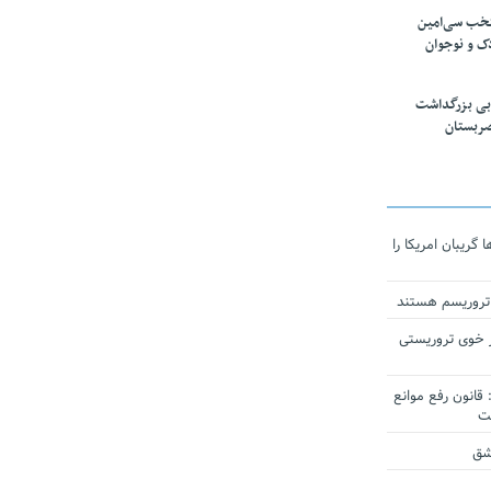
تخب سی‌امین
ک و نوجوان
بی بزرگداشت
صربستان
ریبان امریکا را
 تروریسم هستند
 خوی تروریستی
انون رفع موانع
شق