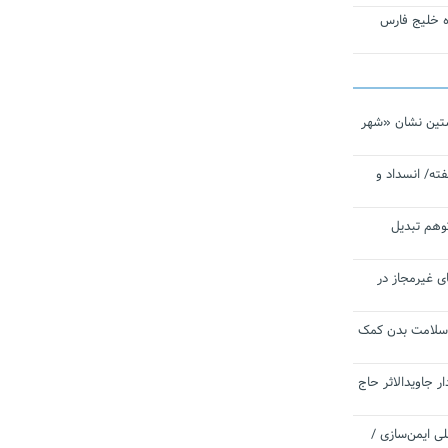
تاره خلیج فارس
تین نشان «شهر
ته/ انسداد و
توهم تبدیل
ی غیرمجاز در
 سلامت بدن کمک
 جاویدالاثر حاج
 به برنامه ملی ایمن‌سازی /