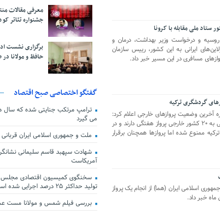
معرفی مقالات من
جشنواره تئاتر کود
ر ستاد ملی مقابله با کرونا
وسیه و درخواست وزیر بهداشت، درمان و
برگزاری نشست اد
این‌های ایرانی به این کشور، رییس سازمان
حافظ و مولانا در 
وازهای مسافری در این مسیر خبر داد.
گفتگو اختصاصی صبح اقتصاد
ای گردشگری ترکیه
ترامپ مرتکب جنایتی شده که سال ها گ
ه آخرین وضعیت پروازهای خارجی اعلام کرد:
می گیرد
در حال حاضر شرکت‌های هواپیمایی ایرانی به ۲۰ کشور خارجی پرواز هفتگی دارند و در
یه ممنوع شده اما پروازها همچنان برقرار
ملت و جمهوری اسلامی ایران قربانی
شهادت سپهبد قاسم سلیمانی نشانگر
آمریکاست
سخنگوی کمیسیون اقتصادی مجلس: ق
تولید حداکثر ۲۵ درصد اجرایی شده است
وری اسلامی ایران (هما) از انجام یک پرواز
بررسی فیلم شمس و مولانا مست ع