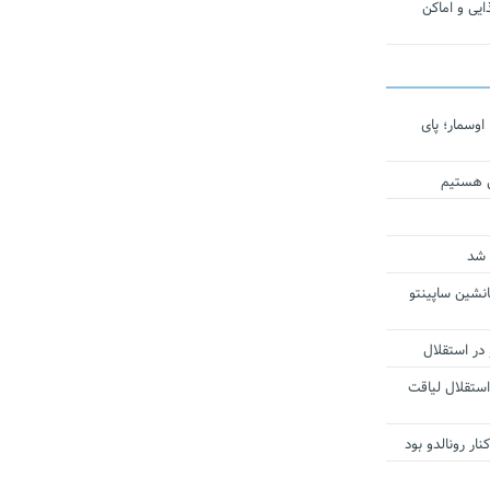
یی و اماکن
اوسمار؛ پای
ی هستیم
 شد
انشین ساپینتو
 در استقلال
استقلال لیاقت
ار رونالدو بود