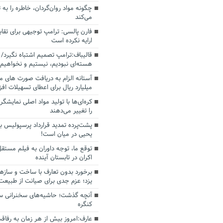
چگونه مواد روان‌گردان، خاطره را به 
می‌کند
فارن پالسی: ترامپ توجیهی برای تقابل
ارایه نکرده است
قالیباف:ترامپ تصمیم اشتباه نگیرد/ 
هسته‌ای نبودیم، نیستیم و نخواهیم 
میلیارد ریال برای اعطای تسهیلات اف
کره‌ای‌ها با تولید مواد اصلی نمایشگره
را تغییر می‌دهند
پشت‌پرده تمدید قرارداد پرسپولیس با
یحیی در میان است!
توقع ما، توجه داوران به فیلم مستقل
اکران در تابستان آینده
برخورد بدون تعارف با ساخت‌ و سازه
یزد؛ عزم جدی برای صیانت از طبیعت
آنچه گذشت؛ حاشیه‌های سخنرانی سال
کنگره
عارف:امروز بیش از هر زمان به رفاقت