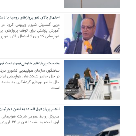
احتمال بالای لغو پروازهای روسیه با دستو
21 ژوئن 2021
درپی گسترش شیوع ویروس کرونا در ر
آموزش پزشکی برای توقف پروازهای ایرل
هواپیمایی کشوری از احتمال بالای لغو پر
وضعیت پروازهای خارجی/ممنوعیت توره
06 آوریل 2021
سخنگوی سازمان هواپیمایی کشوری دربار
حال حاضر تورهای گردشگری به مقصد ترک
است.
انجام پرواز فوق العاده به لندن +جزئیات
05 آوریل 2021
مدیرکل روابط عمومی شرکت هواپیمایی جمه
فوق العاده به مقصد لندن در ۲۲ فروردین ماه خبر داد.