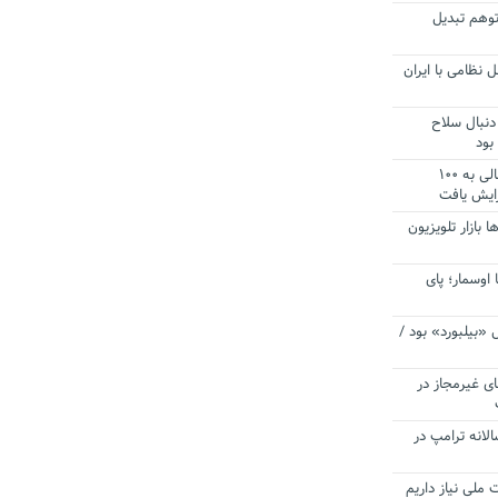
توهم تبدیل
 نظامی با ایران
دنبال سلاح
بود
آستانه الزام به دریافت صورت های مالی به ۱۰۰
زایش یافت
ا بازار تلویزیون
 اوسمار؛ پای
 «بیلبورد» بود /
ای غیرمجاز در
انه ترامپ در
 ملی نیاز داریم