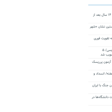
نجات‌دهنده‌ همچنان در آیینه است/ ۱۴ سال بعد از
ستین نشان «شهر
 تقویت فوری
اقتدار ناوگروه ۱۰۳ در مأموریت‌ اقیانوسی/ ۵
صویب شد
ا آزمون پرریسک
فته/ انسداد و
ن جنگ با ایران
ت دانشگاه‌ها در