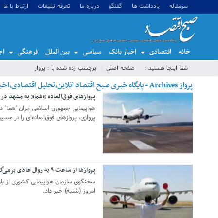
سرمقاله
یادداشت ها
گفتگو
درباره ما
تعرفه تبلیغات
ارتباط با ما
خانه
اقتصادی
اخبار بانک
سیاسی
بین الملل
فرهنگی
اج
شما اینجا هستید :
صفحه اصلی
برچسب زده شده با : پرواز
پرواز Archives - پایگاه خبری صبح اقتصاد آنلاین،تحلیل اقتصادی،اخبار اقتصادی
پروازهای فوق‌العاده “هما” به مشهد در آ
04 مارس 2025
هواپیمایی جمهوری اسلامی ایران "هما" د
پروازی، پروازهای فوق‌العاده‌ای را در مسی
پروازها از ساعت ۹ به روال عادی برمی‌گردد
26 اکتبر 2024
امروز (شنبه) خبر داد.