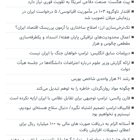
پیت هگست: صنعت دفاعی آمریکا به تقویت فوری نیاز دارد
اقتدار ناوگروه ۱۰۳ در مأموریت‌ اقیانوسی/ ۵ درخواست ایران در
رزمایش میلان تصویب شد
تک‌نرخی‌سازی ارز؛ اصلاح ساختاری یا آزمون پرریسک اقتصاد ایران؟
اعمال محدودیت‌های ترافیکی پایان هفته/ انسداد و یکطرفه‌سازی
مقطعی چالوس و هراز
دیپلمات سابق انگلیس:‌ ترامپ خواهان جنگ با ایران نیست
ارائه گزارش وزیر علوم درباره اعتراضات دانشگاه‌ها در جلسه هیأت
دولت
رشد ۶۱ هزار واحدی شاخص بورس
چگونه مواد روان‌گردان، خاطره را به توهم تبدیل می‌کند
فارن پالسی: ترامپ توجیهی برای تقابل نظامی با ایران ارایه نکرده است
قالیباف:ترامپ تصمیم اشتباه نگیرد/ دنبال سلاح هسته‌ای نبودیم،
نیستیم و نخواهیم بود
آستانه الزام به دریافت صورت های مالی به ۱۰۰ میلیارد ریال برای
اعطای تسهیلات افزایش یافت
کره‌ای‌ها با تولید مواد اصلی نمایشگرها بازار تلویزیون را تغییر می‌دهند