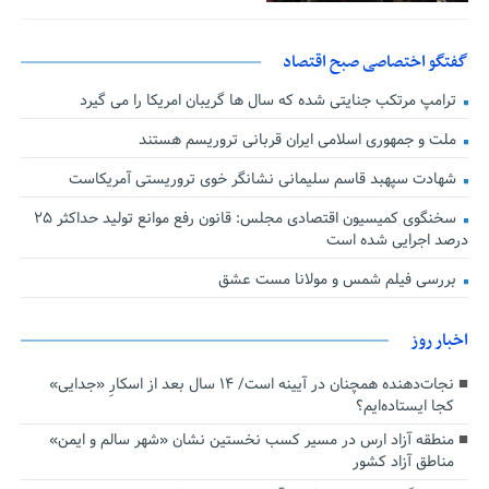
گفتگو اختصاصی صبح اقتصاد
ترامپ مرتکب جنایتی شده که سال ها گریبان امریکا را می گیرد
ملت و جمهوری اسلامی ایران قربانی تروریسم هستند
شهادت سپهبد قاسم سلیمانی نشانگر خوی تروریستی آمریکاست
سخنگوی کمیسیون اقتصادی مجلس: قانون رفع موانع تولید حداکثر ۲۵
درصد اجرایی شده است
بررسی فیلم شمس و مولانا مست عشق
اخبار روز
نجات‌دهنده‌ همچنان در آیینه است/ ۱۴ سال بعد از اسکارِ «جدایی»
کجا ایستاده‌ایم؟
منطقه آزاد ارس در مسیر کسب نخستین نشان «شهر سالم و ایمن»
مناطق آزاد کشور