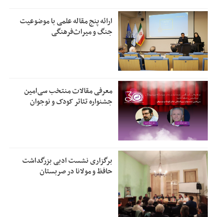
ارائه پنج مقاله علمی با موضوعیت
جنگ و میراث‌فرهنگی
معرفی مقالات منتخب سی‌امین
جشنواره تئاتر کودک و نوجوان
برگزاری نشست ادبی بزرگداشت
حافظ و مولانا در صربستان