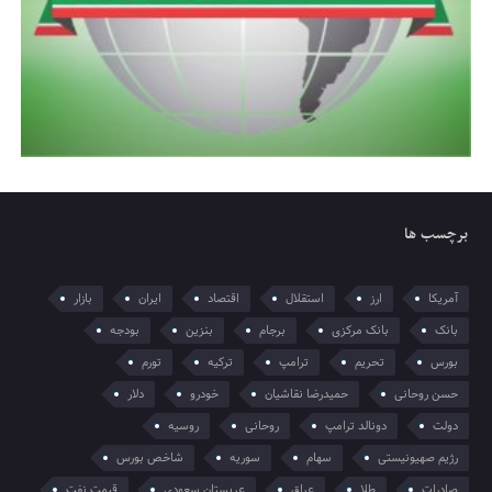
برچسب ها
آمریکا
ارز
استقلال
اقتصاد
ایران
بازار
بانک
بانک مرکزی
برجام
بنزین
بودجه
بورس
تحریم
ترامپ
ترکیه
تورم
حسن روحانی
حمیدرضا نقاشیان
خودرو
دلار
دولت
دونالد ترامپ
روحانی
روسیه
رژیم صهیونیستی
سهام
سوریه
شاخص بورس
صادرات
طلا
عراق
عربستان سعودی
قیمت نفت