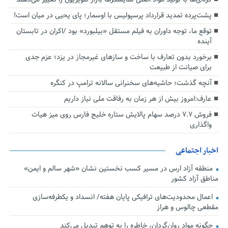
پشت‌پرده تمدید قرارداد پرسپولیس با اوسمار؛ پای یحیی در میان است!
توقع ما، توجه داوران به فیلم مستقل «بیلبورد» بود /اکران در تابستان
آینده
برخورد بدون تعارف با ساخت‌ و سازهای غیرمجاز در یزد؛ عزم جدی
برای صیانت از طبیعت
آنچه گذشت؛ حاشیه‌های سخنرانی سالانه ترامپ در کنگره
عارف:امروز بیش از هر زمان به رفاقت ملی نیاز داریم
فروش ۷.۷ درصد سهام پالایش ستاره خلیج فارس روی میز هیات
واگذاری
اخبار اجتماعی
منطقه آزاد ارس در مسیر کسب نخستین نشان «شهر سالم و ایمن»
مناطق آزاد کشور
اعمال محدودیت‌های ترافیکی پایان هفته/ انسداد و یکطرفه‌سازی
مقطعی چالوس و هراز
چگونه مواد روان‌گردان، خاطره را به توهم تبدیل می‌کند