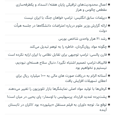
اعمال محدودیت‌های ترافیکی پایان هفته/ انسداد و یکطرفه‌سازی
مقطعی چالوس و هراز
دیپلمات سابق انگلیس:‌ ترامپ خواهان جنگ با ایران نیست
ارائه گزارش وزیر علوم درباره اعتراضات دانشگاه‌ها در جلسه هیأت
دولت
رشد ۶۱ هزار واحدی شاخص بورس
چگونه مواد روان‌گردان، خاطره را به توهم تبدیل می‌کند
فارن پالسی: ترامپ توجیهی برای تقابل نظامی با ایران ارایه نکرده است
قالیباف:ترامپ تصمیم اشتباه نگیرد/ دنبال سلاح هسته‌ای نبودیم،
نیستیم و نخواهیم بود
آستانه الزام به دریافت صورت های مالی به ۱۰۰ میلیارد ریال برای
اعطای تسهیلات افزایش یافت
کره‌ای‌ها با تولید مواد اصلی نمایشگرها بازار تلویزیون را تغییر می‌دهند
پشت‌پرده تمدید قرارداد پرسپولیس با اوسمار؛ پای یحیی در میان است!
توقع ما، توجه داوران به فیلم مستقل «بیلبورد» بود /اکران در تابستان
آینده