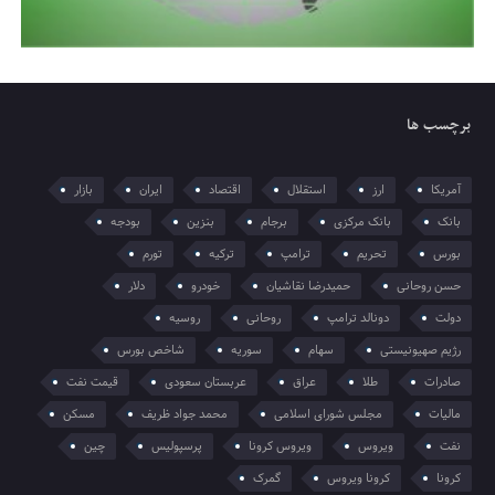
برچسب ها
آمریکا
ارز
استقلال
اقتصاد
ایران
بازار
بانک
بانک مرکزی
برجام
بنزین
بودجه
بورس
تحریم
ترامپ
ترکیه
تورم
حسن روحانی
حمیدرضا نقاشیان
خودرو
دلار
دولت
دونالد ترامپ
روحانی
روسیه
رژیم صهیونیستی
سهام
سوریه
شاخص بورس
صادرات
طلا
عراق
عربستان سعودی
قیمت نفت
مالیات
مجلس شورای اسلامی
محمد جواد ظریف
مسکن
نفت
ویروس
ویروس کرونا
پرسپولیس
چین
کرونا
کرونا ویروس
گمرک