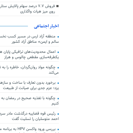
فروش ۷.۷ درصد سهام پالایش س
روی میز هیات واگذاری
اخبار اجتماعی
منطقه آزاد ارس در مسیر کسب نخس
سالم و ایمن» مناطق آزاد کشور
اعمال محدودیت‌های ترافیکی پایان هف
یکطرفه‌سازی مقطعی چالوس و هراز
چگونه مواد روان‌گردان، خاطره را به 
می‌کند
برخورد بدون تعارف با ساخت‌ و سازها
یزد؛ عزم جدی برای صیانت از طبیعت
چگونه با تغذیه صحیح در رمضان به
کنیم
رئیس قوه قضاییه درگذشت مادر سردار
احمد متوسلیان را تسلیت گفت
بررسی ورود واکسن HPV