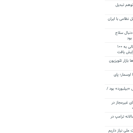
توهم تبدیل
 نظامی با ایران
دنبال سلاح
بود
آستانه الزام به دریافت صورت های مالی به ۱۰۰
زایش یافت
ا بازار تلویزیون
 اوسمار؛ پای
 «بیلبورد» بود /
ای غیرمجاز در
انه ترامپ در
 ملی نیاز داریم