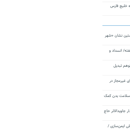
تاره خلیج فارس
تین نشان «شهر
ته/ انسداد و
توهم تبدیل
ی غیرمجاز در
 سلامت بدن کمک
 جاویدالاثر حاج
 به برنامه ملی ایمن‌سازی /