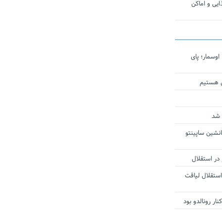
یی و اماکن
اوسمار؛ پای
ی هستیم
 شد
انشین ساپینتو
 در استقلال
استقلال لیاقت
ار رونالدو بود