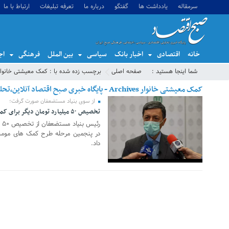
سرمقاله
یادداشت ها
گفتگو
درباره ما
تعرفه تبلیغات
ارتباط با ما
خانه
اقتصادی
اخبار بانک
سیاسی
بین الملل
فرهنگی
اج
شما اینجا هستید :
صفحه اصلی
برچسب زده شده با : کمک معیشتی خانوار
کمک معیشتی خانوار Archives - پایگاه خبری صبح اقتصاد آنلاین،تحلیل اقتصادی،اخبار اقتصادی
از سوی بنیاد مستضعفان صورت گرفت؛
29 آگوست 2021
تخصیص ۵۰ میلیارد تومان دیگر برای کمک‌های معیشتی
رئ
در پنجمین مرحله طرح کمک های مومنا
داد.