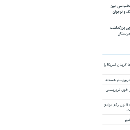
تخب سی‌امین
ک و نوجوان
بی بزرگداشت
صربستان
ریبان امریکا را
 تروریسم هستند
 خوی تروریستی
انون رفع موانع
شق