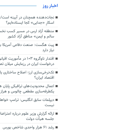
اخبار روز
اسکارِ «جدایی» کجا ایستاده‌ایم؟
منطقه آزاد ارس در مسیر کسب نخ
سالم و ایمن» مناطق آزاد کشور
پیت هگست: صنعت دفاعی آمریکا به
نیاز دارد
درخواست ایران در رزمایش میلان ت
تک‌نرخی‌سازی ارز؛ اصلاح ساختاری ی
اقتصاد ایران؟
اعمال محدودیت‌های ترافیکی پایان ه
یکطرفه‌سازی مقطعی چالوس و هراز
دیپلمات سابق انگلیس:‌ ترامپ خواها
نیست
ارائه گزارش وزیر علوم درباره اعتراضا
جلسه هیأت دولت
رشد ۶۱ هزار واحدی شاخص بورس