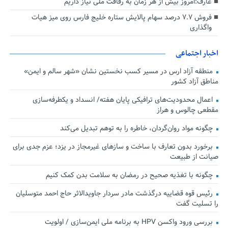
عارف:امروز بیش از هر زمان به رفاقت ملی نیاز داریم
فروش ۷.۷ درصد سهام پالایش ستاره خلیج فارس روی میز هیات
واگذاری
اخبار اجتماعی
منطقه آزاد ارس در مسیر کسب نخستین نشان «شهر سالم و ایمن»
مناطق آزاد کشور
اعمال محدودیت‌های ترافیکی پایان هفته/ انسداد و یکطرفه‌سازی
مقطعی چالوس و هراز
چگونه مواد روان‌گردان، خاطره را به توهم تبدیل می‌کند
برخورد بدون تعارف با ساخت‌ و سازهای غیرمجاز در یزد؛ عزم جدی برای
صیانت از طبیعت
چگونه با تغذیه صحیح در رمضان به سلامت بدن کمک کنیم
رئیس قوه قضاییه درگذشت مادر سردار جاویدالاثر حاج احمد متوسلیان
را تسلیت گفت
بررسی ورود واکسن HPV به برنامه ملی ایمن‌سازی / اولویت