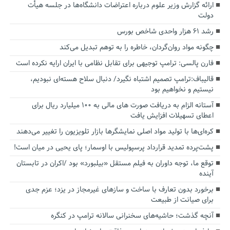
ارائه گزارش وزیر علوم درباره اعتراضات دانشگاه‌ها در جلسه هیأت
دولت
رشد ۶۱ هزار واحدی شاخص بورس
چگونه مواد روان‌گردان، خاطره را به توهم تبدیل می‌کند
فارن پالسی: ترامپ توجیهی برای تقابل نظامی با ایران ارایه نکرده است
قالیباف:ترامپ تصمیم اشتباه نگیرد/ دنبال سلاح هسته‌ای نبودیم،
نیستیم و نخواهیم بود
آستانه الزام به دریافت صورت های مالی به ۱۰۰ میلیارد ریال برای
اعطای تسهیلات افزایش یافت
کره‌ای‌ها با تولید مواد اصلی نمایشگرها بازار تلویزیون را تغییر می‌دهند
پشت‌پرده تمدید قرارداد پرسپولیس با اوسمار؛ پای یحیی در میان است!
توقع ما، توجه داوران به فیلم مستقل «بیلبورد» بود /اکران در تابستان
آینده
برخورد بدون تعارف با ساخت‌ و سازهای غیرمجاز در یزد؛ عزم جدی
برای صیانت از طبیعت
آنچه گذشت؛ حاشیه‌های سخنرانی سالانه ترامپ در کنگره