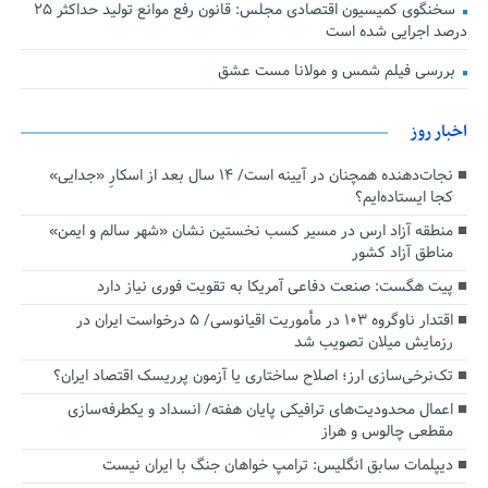
سخنگوی کمیسیون اقتصادی مجلس: قانون رفع موانع تولید حداکثر ۲۵
درصد اجرایی شده است
بررسی فیلم شمس و مولانا مست عشق
اخبار روز
نجات‌دهنده‌ همچنان در آیینه است/ ۱۴ سال بعد از اسکارِ «جدایی»
کجا ایستاده‌ایم؟
منطقه آزاد ارس در مسیر کسب نخستین نشان «شهر سالم و ایمن»
مناطق آزاد کشور
پیت هگست: صنعت دفاعی آمریکا به تقویت فوری نیاز دارد
اقتدار ناوگروه ۱۰۳ در مأموریت‌ اقیانوسی/ ۵ درخواست ایران در
رزمایش میلان تصویب شد
تک‌نرخی‌سازی ارز؛ اصلاح ساختاری یا آزمون پرریسک اقتصاد ایران؟
اعمال محدودیت‌های ترافیکی پایان هفته/ انسداد و یکطرفه‌سازی
مقطعی چالوس و هراز
دیپلمات سابق انگلیس:‌ ترامپ خواهان جنگ با ایران نیست