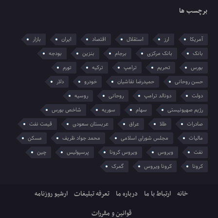
برچسب ها
آمریکا
ارز
استقلال
اقتصاد
ایران
بازار
بانک
بانک مرکزی
برجام
بنزین
بودجه
بورس
تحریم
ترامپ
ترکیه
تورم
حسن روحانی
حمیدرضا نقاشیان
خودرو
دلار
دولت
دونالد ترامپ
روحانی
روسیه
رژیم صهیونیستی
سهام
سوریه
شاخص بورس
صادرات
طلا
عراق
عربستان سعودی
قیمت نفت
مالیات
مجلس شورای اسلامی
محمد جواد ظریف
مسکن
نفت
ویروس
ویروس کرونا
پرسپولیس
چین
کرونا
کرونا ویروس
گمرک
خانه
ارتباط با ما
درباره ما
تعرفه تبلیغات
ارشیو روزنامه
قوانین و مقررات