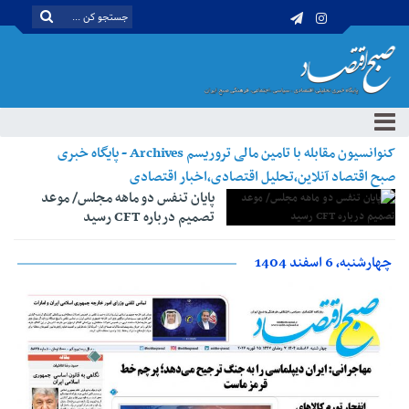
کنوانسیون مقابله با تامین مالی تروریسم Archives - پایگاه خبری
صبح اقتصاد آنلاین،تحلیل اقتصادی،اخبار اقتصادی
پایان تنفس دو ماهه مجلس/ موعد
تصمیم درباره CFT رسید
چهارشنبه، 6 اسفند 1404