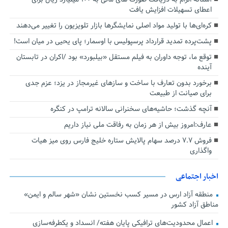
اعطای تسهیلات افزایش یافت
کره‌ای‌ها با تولید مواد اصلی نمایشگرها بازار تلویزیون را تغییر می‌دهند
پشت‌پرده تمدید قرارداد پرسپولیس با اوسمار؛ پای یحیی در میان است!
توقع ما، توجه داوران به فیلم مستقل «بیلبورد» بود /اکران در تابستان
آینده
برخورد بدون تعارف با ساخت‌ و سازهای غیرمجاز در یزد؛ عزم جدی
برای صیانت از طبیعت
آنچه گذشت؛ حاشیه‌های سخنرانی سالانه ترامپ در کنگره
عارف:امروز بیش از هر زمان به رفاقت ملی نیاز داریم
فروش ۷.۷ درصد سهام پالایش ستاره خلیج فارس روی میز هیات
واگذاری
اخبار اجتماعی
منطقه آزاد ارس در مسیر کسب نخستین نشان «شهر سالم و ایمن»
مناطق آزاد کشور
اعمال محدودیت‌های ترافیکی پایان هفته/ انسداد و یکطرفه‌سازی