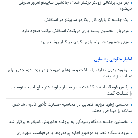
چرا مرد پرتغالی زودتر برکنار شد؟/ جانشین ساپینتو امروز معرفی
می‌شود
یک جلسه تا پایان کار ریکاردو ساپینتو در استقلال
ورمزیار: الحسین بسته بازی می‌کند/ استقلال لیاقت صعود دارد
وینی جونیور: حسرتم بازی نکردن در کنار رونالدو بود
اخبار حقوقی و قضایی
برخورد بدون تعارف با ساخت‌ و سازهای غیرمجاز در یزد؛ عزم جدی برای
صیانت از طبیعت
رئیس قوه قضاییه درگذشت مادر سردار جاویدالاثر حاج احمد متوسلیان
را تسلیت گفت
محسنی‌اژه‌ای: مراجع قضایی در محاسبه خسارت تأخیر تأدیه، شاخص
سالانه را مبنا قرار دهند
نخستین جلسه دادگاه رسیدگی به پرونده «کوروش کمپانی» برگزار شد
ورود دستگاه قضا به موضوع اجاره پیاده‌روها با درخواست شهرداری