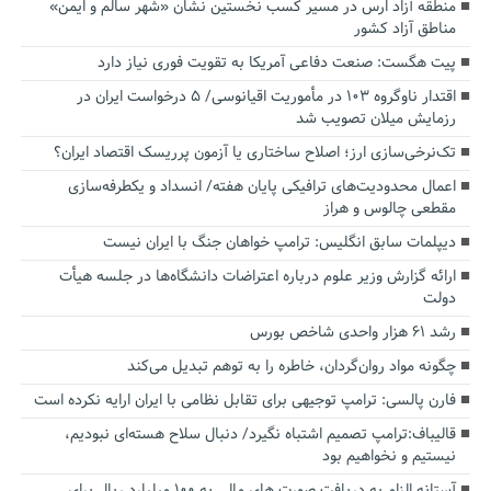
منطقه آزاد ارس در مسیر کسب نخستین نشان «شهر سالم و ایمن»
مناطق آزاد کشور
پیت هگست: صنعت دفاعی آمریکا به تقویت فوری نیاز دارد
اقتدار ناوگروه ۱۰۳ در مأموریت‌ اقیانوسی/ ۵ درخواست ایران در
رزمایش میلان تصویب شد
تک‌نرخی‌سازی ارز؛ اصلاح ساختاری یا آزمون پرریسک اقتصاد ایران؟
اعمال محدودیت‌های ترافیکی پایان هفته/ انسداد و یکطرفه‌سازی
مقطعی چالوس و هراز
دیپلمات سابق انگلیس:‌ ترامپ خواهان جنگ با ایران نیست
ارائه گزارش وزیر علوم درباره اعتراضات دانشگاه‌ها در جلسه هیأت
دولت
رشد ۶۱ هزار واحدی شاخص بورس
چگونه مواد روان‌گردان، خاطره را به توهم تبدیل می‌کند
فارن پالسی: ترامپ توجیهی برای تقابل نظامی با ایران ارایه نکرده است
قالیباف:ترامپ تصمیم اشتباه نگیرد/ دنبال سلاح هسته‌ای نبودیم،
نیستیم و نخواهیم بود
آستانه الزام به دریافت صورت های مالی به ۱۰۰ میلیارد ریال برای