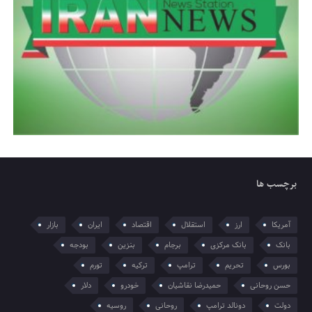
برچسب ها
آمریکا
ارز
استقلال
اقتصاد
ایران
بازار
بانک
بانک مرکزی
برجام
بنزین
بودجه
بورس
تحریم
ترامپ
ترکیه
تورم
حسن روحانی
حمیدرضا نقاشیان
خودرو
دلار
دولت
دونالد ترامپ
روحانی
روسیه