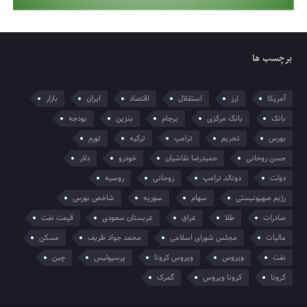
برچسب ها
آمریکا
ارز
استقلال
اقتصاد
ایران
بازار
بانک
بانک مرکزی
برجام
بنزین
بودجه
بورس
تحریم
ترامپ
ترکیه
تورم
حسن روحانی
حمیدرضا نقاشیان
خودرو
دلار
دولت
دونالد ترامپ
روحانی
روسیه
رژیم صهیونیستی
سهام
سوریه
شاخص بورس
صادرات
طلا
عراق
عربستان سعودی
قیمت نفت
مالیات
مجلس شورای اسلامی
محمد جواد ظریف
مسکن
نفت
ویروس
ویروس کرونا
پرسپولیس
چین
کرونا
کرونا ویروس
گمرک