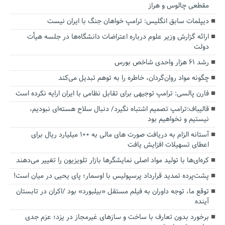
مقطعی چالوس و هراز
دیپلمات سابق انگلیس:‌ ترامپ خواهان جنگ با ایران نیست
ارائه گزارش وزیر علوم درباره اعتراضات دانشگاه‌ها در جلسه هیأت
دولت
رشد ۶۱ هزار واحدی شاخص بورس
چگونه مواد روان‌گردان، خاطره را به توهم تبدیل می‌کند
فارن پالسی: ترامپ توجیهی برای تقابل نظامی با ایران ارایه نکرده است
قالیباف:ترامپ تصمیم اشتباه نگیرد/ دنبال سلاح هسته‌ای نبودیم،
نیستیم و نخواهیم بود
آستانه الزام به دریافت صورت های مالی به ۱۰۰ میلیارد ریال برای
اعطای تسهیلات افزایش یافت
کره‌ای‌ها با تولید مواد اصلی نمایشگرها بازار تلویزیون را تغییر می‌دهند
پشت‌پرده تمدید قرارداد پرسپولیس با اوسمار؛ پای یحیی در میان است!
توقع ما، توجه داوران به فیلم مستقل «بیلبورد» بود /اکران در تابستان
آینده
برخورد بدون تعارف با ساخت‌ و سازهای غیرمجاز در یزد؛ عزم جدی