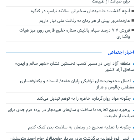
برای صیانت از طبیعت
آنچه گذشت؛ حاشیه‌های سخنرانی سالانه ترامپ در کنگره
عارف:امروز بیش از هر زمان به رفاقت ملی نیاز داریم
فروش ۷.۷ درصد سهام پالایش ستاره خلیج فارس روی میز هیات
واگذاری
اخبار اجتماعی
منطقه آزاد ارس در مسیر کسب نخستین نشان «شهر سالم و ایمن»
مناطق آزاد کشور
اعمال محدودیت‌های ترافیکی پایان هفته/ انسداد و یکطرفه‌سازی
مقطعی چالوس و هراز
چگونه مواد روان‌گردان، خاطره را به توهم تبدیل می‌کند
برخورد بدون تعارف با ساخت‌ و سازهای غیرمجاز در یزد؛ عزم جدی برای
صیانت از طبیعت
چگونه با تغذیه صحیح در رمضان به سلامت بدن کمک کنیم
رئیس قوه قضاییه درگذشت مادر سردار جاویدالاثر حاج احمد متوسلیان