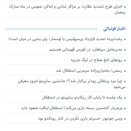
اجرای طرح تشدید نظارت بر مراکز غذایی و اماکن عمومی در ماه مبارک
رمضان
اخبار فوتبالی
پشت‌پرده تمدید قرارداد پرسپولیس با اوسمار؛ پای یحیی در میان است!
مدیرعامل سپاهان: در کورس قهرمانی هستیم
روزهای تلخ صلاح در لیگ جزیره
رسمی؛ بختیاری‌زاده سرمربی استقلال شد
چرا مرد پرتغالی زودتر برکنار شد؟/ جانشین ساپینتو امروز معرفی
می‌شود
یک جلسه تا پایان کار ریکاردو ساپینتو در استقلال
ورمزیار: الحسین بسته بازی می‌کند/ استقلال لیاقت صعود دارد
وینی جونیور: حسرتم بازی نکردن در کنار رونالدو بود