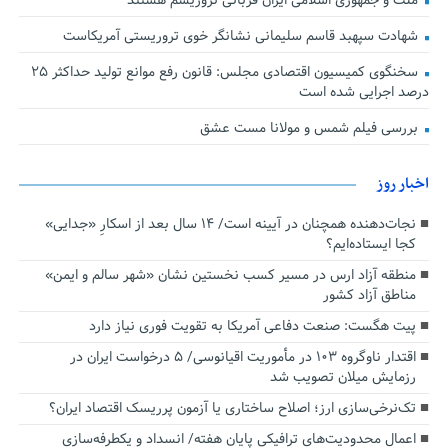
ملت و جمهوری اسلامی ایران قربانی تروریسم هستند
شهادت سپهبد قاسم سلیمانی نشانگر خوی تروریستی آمریکاست
سخنگوی کمیسیون اقتصادی مجلس: قانون رفع موانع تولید حداکثر ۲۵
درصد اجرایی شده است
بررسی فیلم شمس و مولانا مست عشق
اخبار روز
نجات‌دهنده‌ همچنان در آیینه است/ ۱۴ سال بعد از اسکارِ «جدایی»
کجا ایستاده‌ایم؟
منطقه آزاد ارس در مسیر کسب نخستین نشان «شهر سالم و ایمن»
مناطق آزاد کشور
پیت هگست: صنعت دفاعی آمریکا به تقویت فوری نیاز دارد
اقتدار ناوگروه ۱۰۳ در مأموریت‌ اقیانوسی/ ۵ درخواست ایران در
رزمایش میلان تصویب شد
تک‌نرخی‌سازی ارز؛ اصلاح ساختاری یا آزمون پرریسک اقتصاد ایران؟
اعمال محدودیت‌های ترافیکی پایان هفته/ انسداد و یکطرفه‌سازی