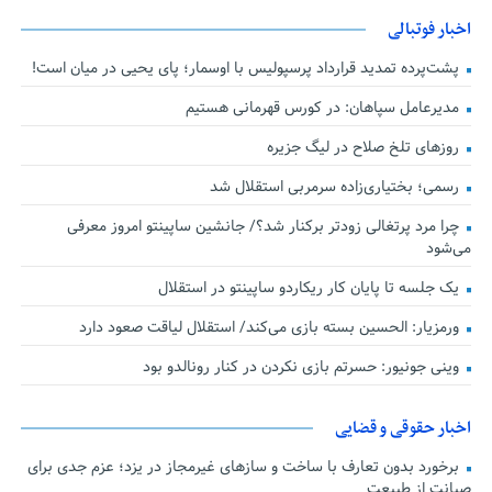
اخبار فوتبالی
پشت‌پرده تمدید قرارداد پرسپولیس با اوسمار؛ پای یحیی در میان است!
مدیرعامل سپاهان: در کورس قهرمانی هستیم
روزهای تلخ صلاح در لیگ جزیره
رسمی؛ بختیاری‌زاده سرمربی استقلال شد
چرا مرد پرتغالی زودتر برکنار شد؟/ جانشین ساپینتو امروز معرفی
می‌شود
یک جلسه تا پایان کار ریکاردو ساپینتو در استقلال
ورمزیار: الحسین بسته بازی می‌کند/ استقلال لیاقت صعود دارد
وینی جونیور: حسرتم بازی نکردن در کنار رونالدو بود
اخبار حقوقی و قضایی
برخورد بدون تعارف با ساخت‌ و سازهای غیرمجاز در یزد؛ عزم جدی برای
صیانت از طبیعت