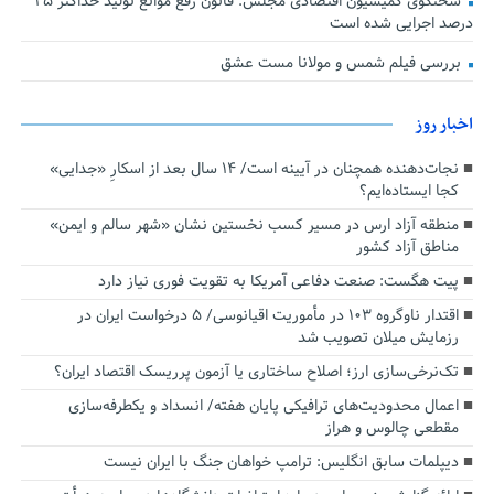
سخنگوی کمیسیون اقتصادی مجلس: قانون رفع موانع تولید حداکثر ۲۵
درصد اجرایی شده است
بررسی فیلم شمس و مولانا مست عشق
اخبار روز
نجات‌دهنده‌ همچنان در آیینه است/ ۱۴ سال بعد از اسکارِ «جدایی»
کجا ایستاده‌ایم؟
منطقه آزاد ارس در مسیر کسب نخستین نشان «شهر سالم و ایمن»
مناطق آزاد کشور
پیت هگست: صنعت دفاعی آمریکا به تقویت فوری نیاز دارد
اقتدار ناوگروه ۱۰۳ در مأموریت‌ اقیانوسی/ ۵ درخواست ایران در
رزمایش میلان تصویب شد
تک‌نرخی‌سازی ارز؛ اصلاح ساختاری یا آزمون پرریسک اقتصاد ایران؟
اعمال محدودیت‌های ترافیکی پایان هفته/ انسداد و یکطرفه‌سازی
مقطعی چالوس و هراز
دیپلمات سابق انگلیس:‌ ترامپ خواهان جنگ با ایران نیست