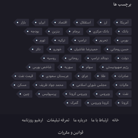
برچسب ها
آمریکا
ارز
استقلال
اقتصاد
ایران
بازار
بانک
بانک مرکزی
برجام
بنزین
بودجه
بورس
تحریم
ترامپ
ترکیه
تورم
حسن روحانی
حمیدرضا نقاشیان
خودرو
دلار
دولت
دونالد ترامپ
روحانی
روسیه
رژیم صهیونیستی
سهام
سوریه
شاخص بورس
صادرات
طلا
عراق
عربستان سعودی
قیمت نفت
مالیات
مجلس شورای اسلامی
محمد جواد ظریف
مسکن
نفت
ویروس
ویروس کرونا
پرسپولیس
چین
کرونا
کرونا ویروس
گمرک
خانه
ارتباط با ما
درباره ما
تعرفه تبلیغات
ارشیو روزنامه
قوانین و مقررات