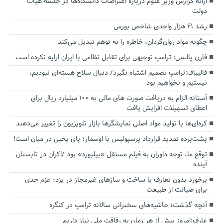
ارائه گزارش وزیر علوم درباره اعتراضات دانشگاه‌ها در جلسه هیأت
دولت
رشد ۶۱ هزار واحدی شاخص بورس
چگونه مواد روان‌گردان، خاطره را به توهم تبدیل می‌کند
فارن پالسی: ترامپ توجیهی برای تقابل نظامی با ایران ارایه نکرده است
قالیباف:ترامپ تصمیم اشتباه نگیرد/ دنبال سلاح هسته‌ای نبودیم،
نیستیم و نخواهیم بود
آستانه الزام به دریافت صورت های مالی به ۱۰۰ میلیارد ریال برای
اعطای تسهیلات افزایش یافت
کره‌ای‌ها با تولید مواد اصلی نمایشگرها بازار تلویزیون را تغییر می‌دهند
پشت‌پرده تمدید قرارداد پرسپولیس با اوسمار؛ پای یحیی در میان است!
توقع ما، توجه داوران به فیلم مستقل «بیلبورد» بود /اکران در تابستان
آینده
برخورد بدون تعارف با ساخت‌ و سازهای غیرمجاز در یزد؛ عزم جدی
برای صیانت از طبیعت
آنچه گذشت؛ حاشیه‌های سخنرانی سالانه ترامپ در کنگره
عارف:امروز بیش از هر زمان به رفاقت ملی نیاز داریم