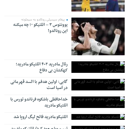
پیغام سیسیلی رونالدو به سیمئونه
یوونتوس ۳ – اتلتیکو ۰؛ چه میکنه
این رونالدو!
رئال مادرید ۲-۴ اتلتیکو مادرید؛
کهکشان بی دفاع
گابی: اولین هدفم با السد قهرمانی
در آسیا است
خداحافظی باشکوه فرناندو تورس با
اتلتیکو مادرید
اتلتیکو مادرید فاتح لیگ اروپا شد
تیم سویا صعود کرد/ اتلتیکو مادرید