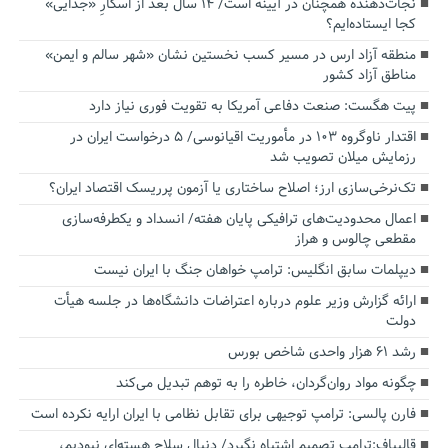
نجات‌دهنده‌ همچنان در آیینه است/ ۱۴ سال بعد از اسکارِ «جدایی»
کجا ایستاده‌ایم؟
منطقه آزاد ارس در مسیر کسب نخستین نشان «شهر سالم و ایمن»
مناطق آزاد کشور
پیت هگست: صنعت دفاعی آمریکا به تقویت فوری نیاز دارد
اقتدار ناوگروه ۱۰۳ در مأموریت‌ اقیانوسی/ ۵ درخواست ایران در
رزمایش میلان تصویب شد
تک‌نرخی‌سازی ارز؛ اصلاح ساختاری یا آزمون پرریسک اقتصاد ایران؟
اعمال محدودیت‌های ترافیکی پایان هفته/ انسداد و یکطرفه‌سازی
مقطعی چالوس و هراز
دیپلمات سابق انگلیس:‌ ترامپ خواهان جنگ با ایران نیست
ارائه گزارش وزیر علوم درباره اعتراضات دانشگاه‌ها در جلسه هیأت
دولت
رشد ۶۱ هزار واحدی شاخص بورس
چگونه مواد روان‌گردان، خاطره را به توهم تبدیل می‌کند
فارن پالسی: ترامپ توجیهی برای تقابل نظامی با ایران ارایه نکرده است
قالیباف:ترامپ تصمیم اشتباه نگیرد/ دنبال سلاح هسته‌ای نبودیم،