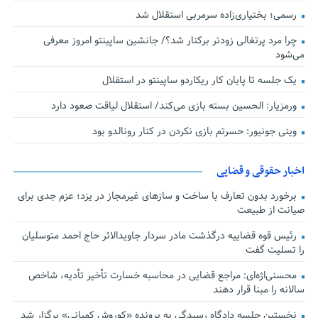
رسمی؛ بختیاری‌زاده سرمربی استقلال شد
چرا مرد پرتغالی زودتر برکنار شد؟/ جانشین ساپینتو امروز معرفی
می‌شود
یک جلسه تا پایان کار ریکاردو ساپینتو در استقلال
ورمزیار: الحسین بسته بازی می‌کند/ استقلال لیاقت صعود دارد
وینی جونیور: حسرتم بازی نکردن در کنار رونالدو بود
اخبار حقوقی و قضایی
برخورد بدون تعارف با ساخت‌ و سازهای غیرمجاز در یزد؛ عزم جدی برای
صیانت از طبیعت
رئیس قوه قضاییه درگذشت مادر سردار جاویدالاثر حاج احمد متوسلیان
را تسلیت گفت
محسنی‌اژه‌ای: مراجع قضایی در محاسبه خسارت تأخیر تأدیه، شاخص
سالانه را مبنا قرار دهند
نخستین جلسه دادگاه رسیدگی به پرونده «کوروش کمپانی» برگزار شد