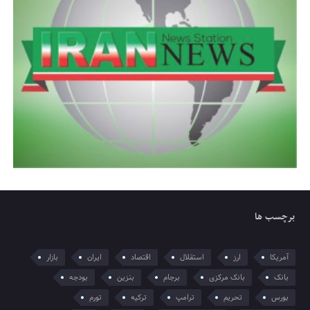
برچسب ها
آمریکا
ارز
استقلال
اقتصاد
ایران
بازار
بانک
بانک مرکزی
برجام
بنزین
بودجه
بورس
تحریم
ترامپ
ترکیه
تورم