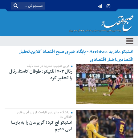
اتلتیکو مادرید Archives - پایگاه خبری صبح اقتصاد آنلاین،تحلیل
اقتصادی،اخبار اقتصادی
دربی عجیب مادرید در مت لایف
رئال ۳-۷ اتلتیکو: طوفان کاستا، رئال
را تحقیر کرد
باشگاه مادریدی ناراحت از زیر آبی رفتن
کاتالان ها
اتلتیکو لج کرد؛ گریزمان را به بارسا
نمی دهیم