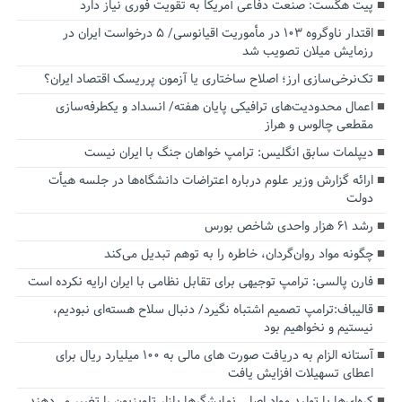
پیت هگست: صنعت دفاعی آمریکا به تقویت فوری نیاز دارد
اقتدار ناوگروه ۱۰۳ در مأموریت‌ اقیانوسی/ ۵ درخواست ایران در
رزمایش میلان تصویب شد
تک‌نرخی‌سازی ارز؛ اصلاح ساختاری یا آزمون پرریسک اقتصاد ایران؟
اعمال محدودیت‌های ترافیکی پایان هفته/ انسداد و یکطرفه‌سازی
مقطعی چالوس و هراز
دیپلمات سابق انگلیس:‌ ترامپ خواهان جنگ با ایران نیست
ارائه گزارش وزیر علوم درباره اعتراضات دانشگاه‌ها در جلسه هیأت
دولت
رشد ۶۱ هزار واحدی شاخص بورس
چگونه مواد روان‌گردان، خاطره را به توهم تبدیل می‌کند
فارن پالسی: ترامپ توجیهی برای تقابل نظامی با ایران ارایه نکرده است
قالیباف:ترامپ تصمیم اشتباه نگیرد/ دنبال سلاح هسته‌ای نبودیم،
نیستیم و نخواهیم بود
آستانه الزام به دریافت صورت های مالی به ۱۰۰ میلیارد ریال برای
اعطای تسهیلات افزایش یافت
کره‌ای‌ها با تولید مواد اصلی نمایشگرها بازار تلویزیون را تغییر می‌دهند