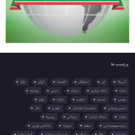
برچسب ها
آمریکا
ارز
استقلال
اقتصاد
ایران
بازار
بانک
بانک مرکزی
برجام
بنزین
بودجه
بورس
تحریم
ترامپ
ترکیه
تورم
حسن روحانی
حمیدرضا نقاشیان
خودرو
دلار
دولت
دونالد ترامپ
روحانی
روسیه
رژیم صهیونیستی
سهام
سوریه
شاخص بورس
صادرات
طلا
عراق
عربستان سعودی
قیمت نفت