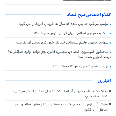
گفتگو اختصاصی صبح اقتصاد
ترامپ مرتکب جنایتی شده که سال ها گریبان امریکا را می گیرد
ملت و جمهوری اسلامی ایران قربانی تروریسم هستند
شهادت سپهبد قاسم سلیمانی نشانگر خوی تروریستی آمریکاست
سخنگوی کمیسیون اقتصادی مجلس: قانون رفع موانع تولید حداکثر ۲۵
درصد اجرایی شده است
بررسی فیلم شمس و مولانا مست عشق
اخبار روز
نجات‌دهنده‌ همچنان در آیینه است/ ۱۴ سال بعد از اسکارِ «جدایی»
کجا ایستاده‌ایم؟
منطقه آزاد ارس در مسیر کسب نخستین نشان «شهر سالم و ایمن»
مناطق آزاد کشور