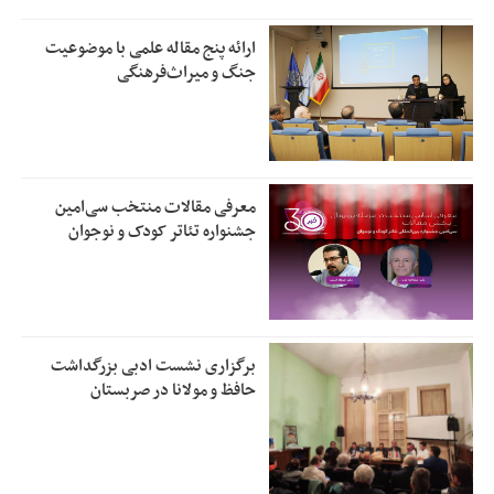
ارائه پنج مقاله علمی با موضوعیت
جنگ و میراث‌فرهنگی
معرفی مقالات منتخب سی‌امین
جشنواره تئاتر کودک و نوجوان
برگزاری نشست ادبی بزرگداشت
حافظ و مولانا در صربستان