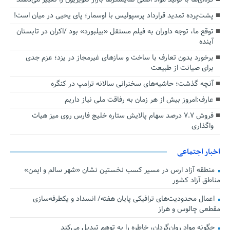
پشت‌پرده تمدید قرارداد پرسپولیس با اوسمار؛ پای یحیی در میان است!
توقع ما، توجه داوران به فیلم مستقل «بیلبورد» بود /اکران در تابستان
آینده
برخورد بدون تعارف با ساخت‌ و سازهای غیرمجاز در یزد؛ عزم جدی
برای صیانت از طبیعت
آنچه گذشت؛ حاشیه‌های سخنرانی سالانه ترامپ در کنگره
عارف:امروز بیش از هر زمان به رفاقت ملی نیاز داریم
فروش ۷.۷ درصد سهام پالایش ستاره خلیج فارس روی میز هیات
واگذاری
اخبار اجتماعی
منطقه آزاد ارس در مسیر کسب نخستین نشان «شهر سالم و ایمن»
مناطق آزاد کشور
اعمال محدودیت‌های ترافیکی پایان هفته/ انسداد و یکطرفه‌سازی
مقطعی چالوس و هراز
چگونه مواد روان‌گردان، خاطره را به توهم تبدیل می‌کند