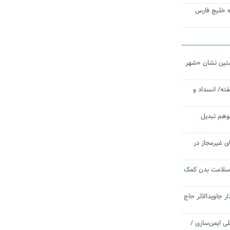
تاره خلیج فارس
تین نشان «شهر
ته/ انسداد و
توهم تبدیل
ی غیرمجاز در
 سلامت بدن کمک
 جاویدالاثر حاج
 به برنامه ملی ایمن‌سازی /