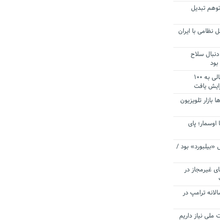
توهم تبدیل
 نظامی با ایران
دنبال سلاح
بود
آستانه الزام به دریافت صورت های مالی به ۱۰۰
زایش یافت
ا بازار تلویزیون
 اوسمار؛ پای
 «بیلبورد» بود /
ای غیرمجاز در
انه ترامپ در
 ملی نیاز داریم