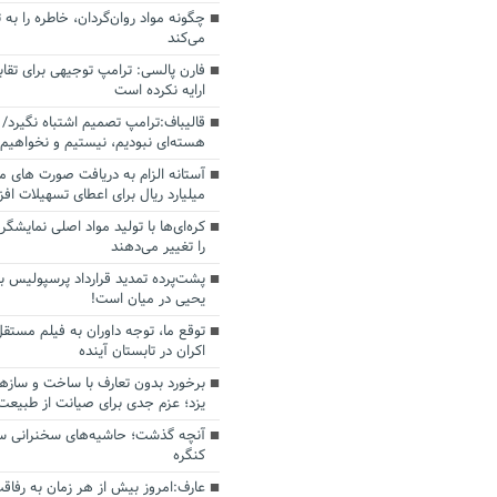
چگونه مواد روان‌گردان، خاطره را به 
می‌کند
فارن پالسی: ترامپ توجیهی برای تقابل
ارایه نکرده است
قالیباف:ترامپ تصمیم اشتباه نگیرد/ 
هسته‌ای نبودیم، نیستیم و نخواهیم 
میلیارد ریال برای اعطای تسهیلات اف
کره‌ای‌ها با تولید مواد اصلی نمایشگره
را تغییر می‌دهند
پشت‌پرده تمدید قرارداد پرسپولیس با
یحیی در میان است!
توقع ما، توجه داوران به فیلم مستقل
اکران در تابستان آینده
برخورد بدون تعارف با ساخت‌ و سازه
یزد؛ عزم جدی برای صیانت از طبیعت
آنچه گذشت؛ حاشیه‌های سخنرانی سال
کنگره
عارف:امروز بیش از هر زمان به رفاقت