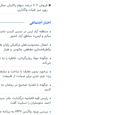
فروش ۷.۷ درصد سهام پالایش س
روی میز هیات واگذاری
اخبار اجتماعی
منطقه آزاد ارس در مسیر کسب نخس
سالم و ایمن» مناطق آزاد کشور
اعمال محدودیت‌های ترافیکی پایان هف
یکطرفه‌سازی مقطعی چالوس و هراز
چگونه مواد روان‌گردان، خاطره را به 
می‌کند
برخورد بدون تعارف با ساخت‌ و سازها
یزد؛ عزم جدی برای صیانت از طبیعت
چگونه با تغذیه صحیح در رمضان به
کنیم
رئیس قوه قضاییه درگذشت مادر سردار
احمد متوسلیان را تسلیت گفت
بررسی ورود واکسن HPV