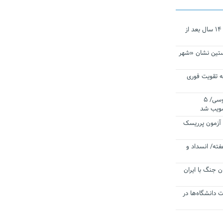
نجات‌دهنده‌ همچنان در آیینه است/ ۱۴ سال بعد از
ستین نشان «شهر
 تقویت فوری
اقتدار ناوگروه ۱۰۳ در مأموریت‌ اقیانوسی/ ۵
صویب شد
ا آزمون پرریسک
فته/ انسداد و
ن جنگ با ایران
ت دانشگاه‌ها در