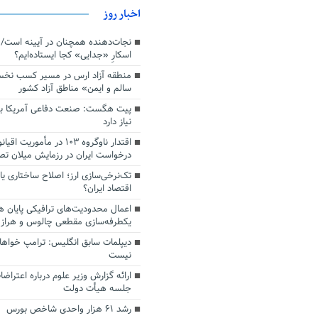
اخبار روز
اسکارِ «جدایی» کجا ایستاده‌ایم؟
منطقه آزاد ارس در مسیر کسب نخ
سالم و ایمن» مناطق آزاد کشور
پیت هگست: صنعت دفاعی آمریکا به
نیاز دارد
درخواست ایران در رزمایش میلان ت
تک‌نرخی‌سازی ارز؛ اصلاح ساختاری ی
اقتصاد ایران؟
اعمال محدودیت‌های ترافیکی پایان ه
یکطرفه‌سازی مقطعی چالوس و هراز
دیپلمات سابق انگلیس:‌ ترامپ خواها
نیست
ارائه گزارش وزیر علوم درباره اعتراضا
جلسه هیأت دولت
رشد ۶۱ هزار واحدی شاخص بورس