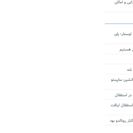
یی و اماکن
اوسمار؛ پای
ی هستیم
 شد
انشین ساپینتو
 در استقلال
استقلال لیاقت
ار رونالدو بود