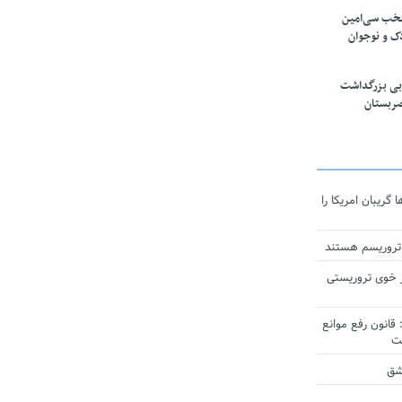
تخب سی‌امین
ک و نوجوان
بی بزرگداشت
صربستان
ریبان امریکا را
 تروریسم هستند
 خوی تروریستی
انون رفع موانع
شق