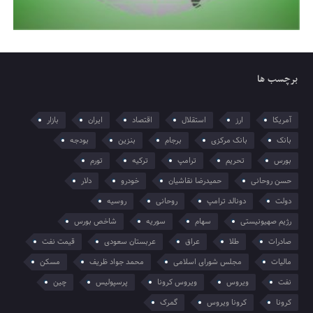
برچسب ها
آمریکا
ارز
استقلال
اقتصاد
ایران
بازار
بانک
بانک مرکزی
برجام
بنزین
بودجه
بورس
تحریم
ترامپ
ترکیه
تورم
حسن روحانی
حمیدرضا نقاشیان
خودرو
دلار
دولت
دونالد ترامپ
روحانی
روسیه
رژیم صهیونیستی
سهام
سوریه
شاخص بورس
صادرات
طلا
عراق
عربستان سعودی
قیمت نفت
مالیات
مجلس شورای اسلامی
محمد جواد ظریف
مسکن
نفت
ویروس
ویروس کرونا
پرسپولیس
چین
کرونا
کرونا ویروس
گمرک