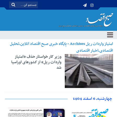
امتیاز واردات ریل Archives - پایگاه خبری صبح اقتصاد آنلاین،تحلیل
اقتصادی،اخبار اقتصادی
وزیر کار خواستار حذف «امتیاز
واردات ریل» از کشورهای اوراسیا
شد
چهارشنبه، 6 اسفند 1404