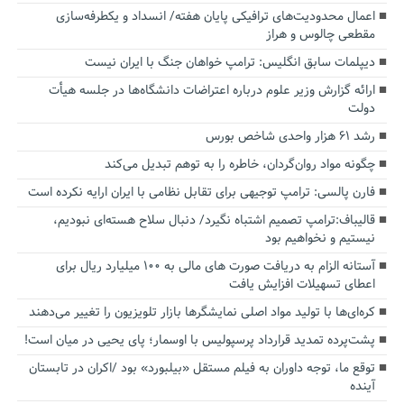
اعمال محدودیت‌های ترافیکی پایان هفته/ انسداد و یکطرفه‌سازی
مقطعی چالوس و هراز
دیپلمات سابق انگلیس:‌ ترامپ خواهان جنگ با ایران نیست
ارائه گزارش وزیر علوم درباره اعتراضات دانشگاه‌ها در جلسه هیأت
دولت
رشد ۶۱ هزار واحدی شاخص بورس
چگونه مواد روان‌گردان، خاطره را به توهم تبدیل می‌کند
فارن پالسی: ترامپ توجیهی برای تقابل نظامی با ایران ارایه نکرده است
قالیباف:ترامپ تصمیم اشتباه نگیرد/ دنبال سلاح هسته‌ای نبودیم،
نیستیم و نخواهیم بود
آستانه الزام به دریافت صورت های مالی به ۱۰۰ میلیارد ریال برای
اعطای تسهیلات افزایش یافت
کره‌ای‌ها با تولید مواد اصلی نمایشگرها بازار تلویزیون را تغییر می‌دهند
پشت‌پرده تمدید قرارداد پرسپولیس با اوسمار؛ پای یحیی در میان است!
توقع ما، توجه داوران به فیلم مستقل «بیلبورد» بود /اکران در تابستان
آینده