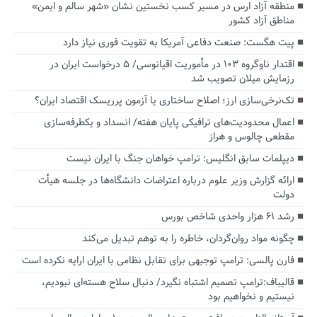
منطقه آزاد ارس در مسیر کسب نخستین نشان «شهر سالم و ایمن»
مناطق آزاد کشور
پیت هگست: صنعت دفاعی آمریکا به تقویت فوری نیاز دارد
اقتدار ناوگروه ۱۰۳ در مأموریت‌ اقیانوسی/ ۵ درخواست ایران در
رزمایش میلان تصویب شد
تک‌نرخی‌سازی ارز؛ اصلاح ساختاری یا آزمون پرریسک اقتصاد ایران؟
اعمال محدودیت‌های ترافیکی پایان هفته/ انسداد و یکطرفه‌سازی
مقطعی چالوس و هراز
دیپلمات سابق انگلیس:‌ ترامپ خواهان جنگ با ایران نیست
ارائه گزارش وزیر علوم درباره اعتراضات دانشگاه‌ها در جلسه هیأت
دولت
رشد ۶۱ هزار واحدی شاخص بورس
چگونه مواد روان‌گردان، خاطره را به توهم تبدیل می‌کند
فارن پالسی: ترامپ توجیهی برای تقابل نظامی با ایران ارایه نکرده است
قالیباف:ترامپ تصمیم اشتباه نگیرد/ دنبال سلاح هسته‌ای نبودیم،
نیستیم و نخواهیم بود