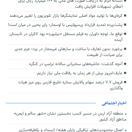
آستانه الزام به دریافت صورت های مالی به ۱۰۰ میلیارد ریال برای
اعطای تسهیلات افزایش یافت
کره‌ای‌ها با تولید مواد اصلی نمایشگرها بازار تلویزیون را تغییر می‌دهند
پشت‌پرده تمدید قرارداد پرسپولیس با اوسمار؛ پای یحیی در میان است!
توقع ما، توجه داوران به فیلم مستقل «بیلبورد» بود /اکران در تابستان
آینده
برخورد بدون تعارف با ساخت‌ و سازهای غیرمجاز در یزد؛ عزم جدی
برای صیانت از طبیعت
آنچه گذشت؛ حاشیه‌های سخنرانی سالانه ترامپ در کنگره
عارف:امروز بیش از هر زمان به رفاقت ملی نیاز داریم
فروش ۷.۷ درصد سهام پالایش ستاره خلیج فارس روی میز هیات
واگذاری
اخبار اجتماعی
منطقه آزاد ارس در مسیر کسب نخستین نشان «شهر سالم و ایمن»
مناطق آزاد کشور
اعمال محدودیت‌های ترافیکی پایان هفته/ انسداد و یکطرفه‌سازی