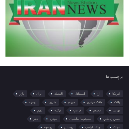
برچسب ها
آمریکا
ارز
استقلال
اقتصاد
ایران
بازار
بانک
بانک مرکزی
برجام
بنزین
بودجه
بورس
تحریم
ترامپ
ترکیه
تورم
حسن روحانی
حمیدرضا نقاشیان
خودرو
دلار
دولت
دونالد ترامپ
روحانی
روسیه