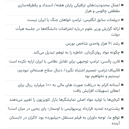
اعمال محدودیت‌های ترافیکی پایان هفته/ انسداد و یکطرفه‌سازی
مقطعی چالوس و هراز
دیپلمات سابق انگلیس:‌ ترامپ خواهان جنگ با ایران نیست
ارائه گزارش وزیر علوم درباره اعتراضات دانشگاه‌ها در جلسه هیأت
دولت
رشد ۶۱ هزار واحدی شاخص بورس
چگونه مواد روان‌گردان، خاطره را به توهم تبدیل می‌کند
فارن پالسی: ترامپ توجیهی برای تقابل نظامی با ایران ارایه نکرده است
قالیباف:ترامپ تصمیم اشتباه نگیرد/ دنبال سلاح هسته‌ای نبودیم،
نیستیم و نخواهیم بود
آستانه الزام به دریافت صورت های مالی به ۱۰۰ میلیارد ریال برای
اعطای تسهیلات افزایش یافت
کره‌ای‌ها با تولید مواد اصلی نمایشگرها بازار تلویزیون را تغییر می‌دهند
پشت‌پرده تمدید قرارداد پرسپولیس با اوسمار؛ پای یحیی در میان است!
توقع ما، توجه داوران به فیلم مستقل «بیلبورد» بود /اکران در تابستان
آینده