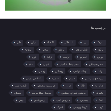
برچسب ها
آمریکا
ارز
استقلال
اقتصاد
ایران
بازار
بانک
بانک مرکزی
برجام
بنزین
بودجه
بورس
تحریم
ترامپ
ترکیه
تورم
حسن روحانی
حمیدرضا نقاشیان
خودرو
دلار
دولت
دونالد ترامپ
روحانی
روسیه
رژیم صهیونیستی
سهام
سوریه
شاخص بورس
صادرات
طلا
عراق
عربستان سعودی
قیمت نفت
مالیات
مجلس شورای اسلامی
محمد جواد ظریف
مسکن
نفت
ویروس
ویروس کرونا
پرسپولیس
چین
کرونا
کرونا ویروس
گمرک