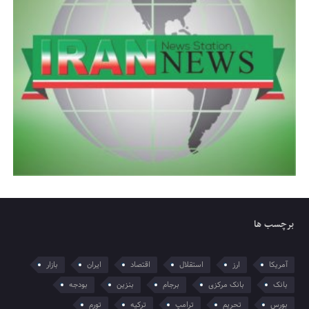
برچسب ها
آمریکا
ارز
استقلال
اقتصاد
ایران
بازار
بانک
بانک مرکزی
برجام
بنزین
بودجه
بورس
تحریم
ترامپ
ترکیه
تورم