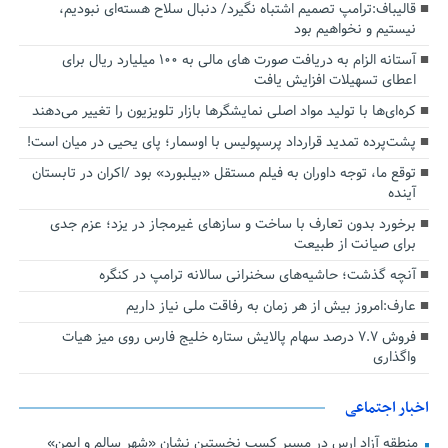
قالیباف:ترامپ تصمیم اشتباه نگیرد/ دنبال سلاح هسته‌ای نبودیم،
نیستیم و نخواهیم بود
آستانه الزام به دریافت صورت های مالی به ۱۰۰ میلیارد ریال برای
اعطای تسهیلات افزایش یافت
کره‌ای‌ها با تولید مواد اصلی نمایشگرها بازار تلویزیون را تغییر می‌دهند
پشت‌پرده تمدید قرارداد پرسپولیس با اوسمار؛ پای یحیی در میان است!
توقع ما، توجه داوران به فیلم مستقل «بیلبورد» بود /اکران در تابستان
آینده
برخورد بدون تعارف با ساخت‌ و سازهای غیرمجاز در یزد؛ عزم جدی
برای صیانت از طبیعت
آنچه گذشت؛ حاشیه‌های سخنرانی سالانه ترامپ در کنگره
عارف:امروز بیش از هر زمان به رفاقت ملی نیاز داریم
فروش ۷.۷ درصد سهام پالایش ستاره خلیج فارس روی میز هیات
واگذاری
اخبار اجتماعی
منطقه آزاد ارس در مسیر کسب نخستین نشان «شهر سالم و ایمن»