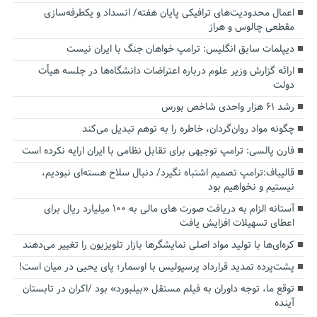
اعمال محدودیت‌های ترافیکی پایان هفته/ انسداد و یکطرفه‌سازی
مقطعی چالوس و هراز
دیپلمات سابق انگلیس:‌ ترامپ خواهان جنگ با ایران نیست
ارائه گزارش وزیر علوم درباره اعتراضات دانشگاه‌ها در جلسه هیأت
دولت
رشد ۶۱ هزار واحدی شاخص بورس
چگونه مواد روان‌گردان، خاطره را به توهم تبدیل می‌کند
فارن پالسی: ترامپ توجیهی برای تقابل نظامی با ایران ارایه نکرده است
قالیباف:ترامپ تصمیم اشتباه نگیرد/ دنبال سلاح هسته‌ای نبودیم،
نیستیم و نخواهیم بود
آستانه الزام به دریافت صورت های مالی به ۱۰۰ میلیارد ریال برای
اعطای تسهیلات افزایش یافت
کره‌ای‌ها با تولید مواد اصلی نمایشگرها بازار تلویزیون را تغییر می‌دهند
پشت‌پرده تمدید قرارداد پرسپولیس با اوسمار؛ پای یحیی در میان است!
توقع ما، توجه داوران به فیلم مستقل «بیلبورد» بود /اکران در تابستان
آینده