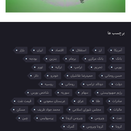
برچسب ها
آمریکا
ارز
استقلال
اقتصاد
ایران
بازار
بانک
بانک مرکزی
برجام
بنزین
بودجه
بورس
تحریم
ترامپ
ترکیه
تورم
حسن روحانی
حمیدرضا نقاشیان
خودرو
دلار
دولت
دونالد ترامپ
روحانی
روسیه
رژیم صهیونیستی
سهام
سوریه
شاخص بورس
صادرات
طلا
عراق
عربستان سعودی
قیمت نفت
مالیات
مجلس شورای اسلامی
محمد جواد ظریف
مسکن
نفت
ویروس
ویروس کرونا
پرسپولیس
چین
کرونا
کرونا ویروس
گمرک