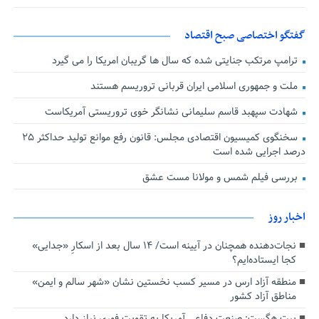
گفتگو اختصاصی صبح اقتصاد
ترامپ مرتکب جنایتی شده که سال ها گریبان امریکا را می گیرد
ملت و جمهوری اسلامی ایران قربانی تروریسم هستند
شهادت سپهبد قاسم سلیمانی نشانگر خوی تروریستی آمریکاست
سخنگوی کمیسیون اقتصادی مجلس: قانون رفع موانع تولید حداکثر ۲۵
درصد اجرایی شده است
بررسی فیلم شمس و مولانا مست عشق
اخبار روز
نجات‌دهنده‌ همچنان در آیینه است/ ۱۴ سال بعد از اسکارِ «جدایی»
کجا ایستاده‌ایم؟
منطقه آزاد ارس در مسیر کسب نخستین نشان «شهر سالم و ایمن»
مناطق آزاد کشور
پیت هگست: صنعت دفاعی آمریکا به تقویت فوری نیاز دارد