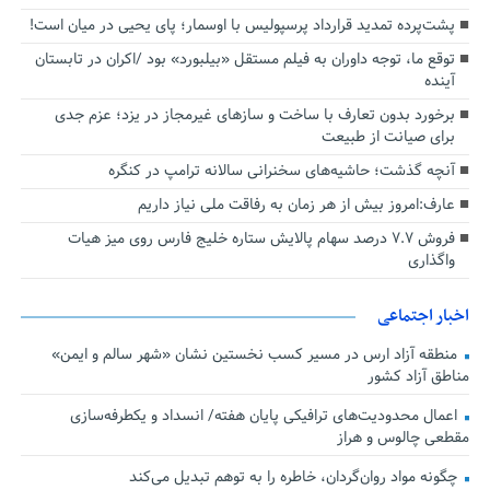
پشت‌پرده تمدید قرارداد پرسپولیس با اوسمار؛ پای یحیی در میان است!
توقع ما، توجه داوران به فیلم مستقل «بیلبورد» بود /اکران در تابستان
آینده
برخورد بدون تعارف با ساخت‌ و سازهای غیرمجاز در یزد؛ عزم جدی
برای صیانت از طبیعت
آنچه گذشت؛ حاشیه‌های سخنرانی سالانه ترامپ در کنگره
عارف:امروز بیش از هر زمان به رفاقت ملی نیاز داریم
فروش ۷.۷ درصد سهام پالایش ستاره خلیج فارس روی میز هیات
واگذاری
اخبار اجتماعی
منطقه آزاد ارس در مسیر کسب نخستین نشان «شهر سالم و ایمن»
مناطق آزاد کشور
اعمال محدودیت‌های ترافیکی پایان هفته/ انسداد و یکطرفه‌سازی
مقطعی چالوس و هراز
چگونه مواد روان‌گردان، خاطره را به توهم تبدیل می‌کند