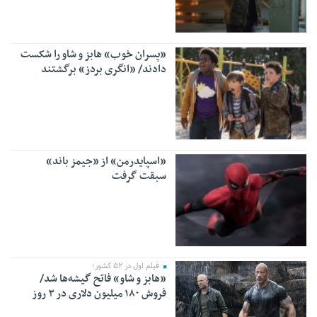
«پسران خوب» هابز و شاو را شکست
دادند/ «انگری بردز» برگشتند
«اسپایدرمن» از «جیمز باند»
سبقت گرفت
فیلم اول در ۵۲ کشور؛
«هابز و شاو» فاتح گیشه‌ها شد/
فروش ۱۸۰ میلیون دلاری در ۳ روز