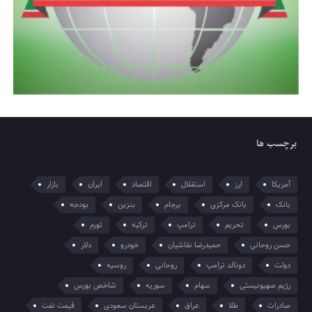
برچسب ها
آمریکا
ارز
استقلال
اقتصاد
ایران
بازار
بانک
بانک مرکزی
برجام
بنزین
بودجه
بورس
تحریم
ترامپ
ترکیه
تورم
حسن روحانی
حمیدرضا نقاشیان
خودرو
دلار
دولت
دونالد ترامپ
روحانی
روسیه
رژیم صهیونیستی
سهام
سوریه
شاخص بورس
صادرات
طلا
عراق
عربستان سعودی
قیمت نفت