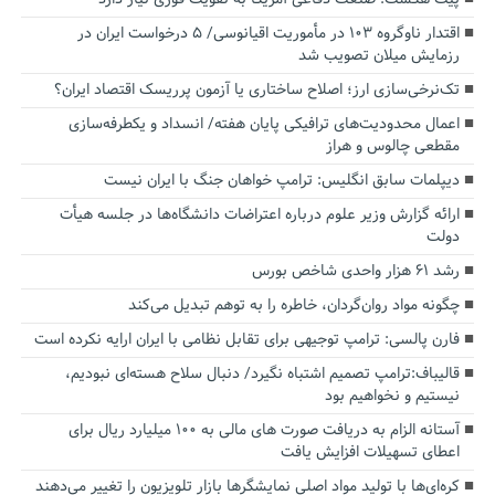
اقتدار ناوگروه ۱۰۳ در مأموریت‌ اقیانوسی/ ۵ درخواست ایران در
رزمایش میلان تصویب شد
تک‌نرخی‌سازی ارز؛ اصلاح ساختاری یا آزمون پرریسک اقتصاد ایران؟
اعمال محدودیت‌های ترافیکی پایان هفته/ انسداد و یکطرفه‌سازی
مقطعی چالوس و هراز
دیپلمات سابق انگلیس:‌ ترامپ خواهان جنگ با ایران نیست
ارائه گزارش وزیر علوم درباره اعتراضات دانشگاه‌ها در جلسه هیأت
دولت
رشد ۶۱ هزار واحدی شاخص بورس
چگونه مواد روان‌گردان، خاطره را به توهم تبدیل می‌کند
فارن پالسی: ترامپ توجیهی برای تقابل نظامی با ایران ارایه نکرده است
قالیباف:ترامپ تصمیم اشتباه نگیرد/ دنبال سلاح هسته‌ای نبودیم،
نیستیم و نخواهیم بود
آستانه الزام به دریافت صورت های مالی به ۱۰۰ میلیارد ریال برای
اعطای تسهیلات افزایش یافت
کره‌ای‌ها با تولید مواد اصلی نمایشگرها بازار تلویزیون را تغییر می‌دهند