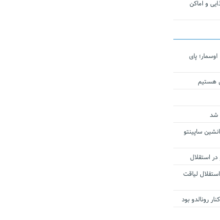
یی و اماکن
اوسمار؛ پای
ی هستیم
 شد
انشین ساپینتو
 در استقلال
استقلال لیاقت
ار رونالدو بود