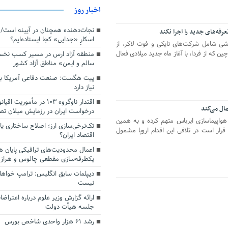
اخبار روز
اسکارِ «جدایی» کجا ایستاده‌ایم؟
ده‌فروشی شامل شرکت‌های نایکی و فوت لاکر، از
 که از فردا، با آغاز ماه جدید میلادی فعال
منطقه آزاد ارس در مسیر کسب نخ
سالم و ایمن» مناطق آزاد کشور
پیت هگست: صنعت دفاعی آمریکا به
نیاز دارد
مال می‌کند
درخواست ایران در رزمایش میلان ت
رکت هواپیماسازی ایرباس متهم کرده و به همین
تک‌نرخی‌سازی ارز؛ اصلاح ساختاری ی
 قرار است در تلافی این اقدام اروپا مشمول
اقتصاد ایران؟
اعمال محدودیت‌های ترافیکی پایان ه
یکطرفه‌سازی مقطعی چالوس و هراز
دیپلمات سابق انگلیس:‌ ترامپ خواها
نیست
ارائه گزارش وزیر علوم درباره اعتراضا
جلسه هیأت دولت
رشد ۶۱ هزار واحدی شاخص بورس