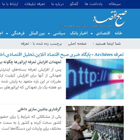
سرمقاله
یادداشت ها
گفتگو
درباره ما
تعرفه تبلیغات
ارتباط با ما
خانه
اقتصادی
اخبار بانک
سیاسی
بین الملل
فرهنگی
اج
شما اینجا هستید :
صفحه اصلی
برچسب زده شده با : تعرفه
تعرفه Archives - پایگاه خبری صبح اقتصاد آنلاین،تحلیل اقتصادی،اخبار اقتصادی
تعهدات افزایش تعرفه اپراتورها چگونه 
18 مه 2024
پس از افزایش تعرفه بسته‌های اینترنتی
تعهداتی از آنها برای افزایش کیفیت ار
مقررات در این باره متعهد به پایش شده
دو هفته یک بار تعهداتی که اپراتورهای سپ
گرفتاری ماشین سازی داخلی
27 سپتامبر 2020
یکی از مشکلاتی که شرایط را برای حضور
کشور سخت کرده و کشور را به سمت صن
مختلف برای واردات این دستگاه‌ها است