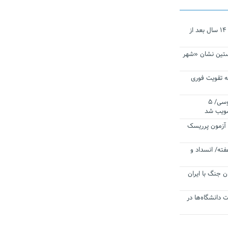
نجات‌دهنده‌ همچنان در آیینه است/ ۱۴ سال بعد از
ستین نشان «شهر
 تقویت فوری
اقتدار ناوگروه ۱۰۳ در مأموریت‌ اقیانوسی/ ۵
صویب شد
ا آزمون پرریسک
فته/ انسداد و
ن جنگ با ایران
ت دانشگاه‌ها در