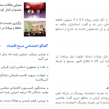
معرفی مقالات من
جشنواره تئاتر کود
قائم مقام وزیر صنعت، معدن و تجارت از آغاز تولید روزانه 4.5 تا 5 میلیون قطعه
برگزاری نشست اد
خلی خبر داد و گفت: استانداران مکلف به
حافظ و مولانا در 
 و ژل ضدعفونی کننده به خارج از استانها
گفتگو اختصاصی صبح اقتصاد
ترامپ مرتکب جنایتی شده که سال ها گ
ازار، واردات ماسک اولویت اول دریافت ارز
می گیرد
ه این کالا تا اطلاع ثانوی ممنوع و تعرفه
ملت و جمهوری اسلامی ایران قربانی
شهادت سپهبد قاسم سلیمانی نشانگر
آمریکاست
زی
سخنگوی کمیسیون اقتصادی مجلس: ق
تولید حداکثر ۲۵ درصد اجرایی شده است
ره به هزینه ناخواسته رومینگ در شبکه تلفن
روندان ایرانی در مناطق مرزی گفت: تفاهمی
بررسی فیلم شمس و مولانا مست ع
سانیم تا این هزینه رومینگ ناخواسته به مردم