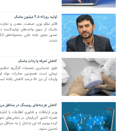
تولید روزانه ۴٫۵ میلیون ماسک
02 مارس 2020
ماسک از سوی واحدهای تولیدکننده دا
صدور مجوز جابه جایی محموله‌های الکل
شدند.
کاهش تعرفه واردات ماسک
26 فوریه 2020
طبق جدیدترین تصمیات کارگروه تنظیم ب
نیمایی است. همچنین صادرات مواد اولی
واردات آن نیز ۵۰ درصد کاهش یافته است.
کاهش هزینه‌های رومینگ در مناطق مر
07 دسامبر 2019
وزیر ارتباطات و فناوری اطلاعات با اشا
همراه کشور آذربایجان در تماس‌های شه
کرده بودیم که این تداخل را به حداقل بر
تحمیل نشود.