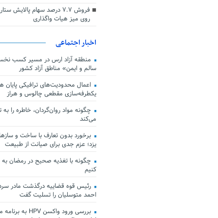
فروش ۷.۷ درصد سهام پالایش س
روی میز هیات واگذاری
اخبار اجتماعی
منطقه آزاد ارس در مسیر کسب نخس
سالم و ایمن» مناطق آزاد کشور
اعمال محدودیت‌های ترافیکی پایان هف
یکطرفه‌سازی مقطعی چالوس و هراز
چگونه مواد روان‌گردان، خاطره را به 
می‌کند
برخورد بدون تعارف با ساخت‌ و سازها
یزد؛ عزم جدی برای صیانت از طبیعت
چگونه با تغذیه صحیح در رمضان به
کنیم
رئیس قوه قضاییه درگذشت مادر سردار
احمد متوسلیان را تسلیت گفت
بررسی ورود واکسن HPV