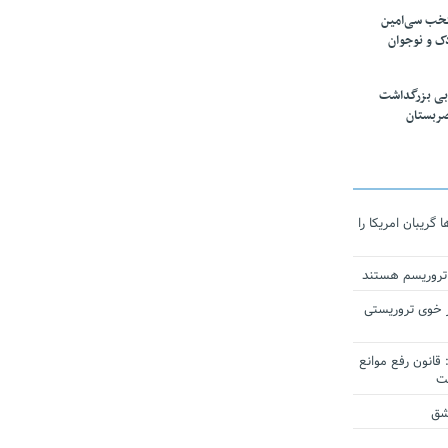
تخب سی‌امین
ک و نوجوان
بی بزرگداشت
صربستان
ریبان امریکا را
 تروریسم هستند
 خوی تروریستی
انون رفع موانع
شق