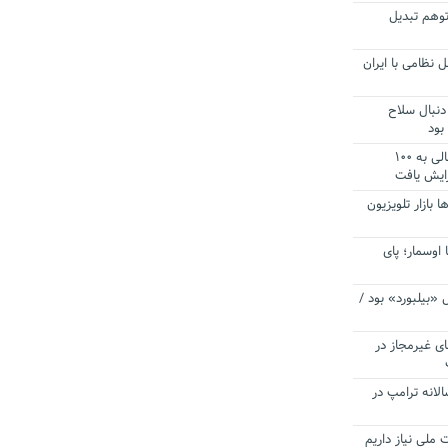
توهم تبدیل
 نظامی با ایران
دنبال سلاح
بود
آستانه الزام به دریافت صورت های مالی به ۱۰۰
زایش یافت
ا بازار تلویزیون
 اوسمار؛ پای
 «بیلبورد» بود /
ای غیرمجاز در
انه ترامپ در
 ملی نیاز داریم