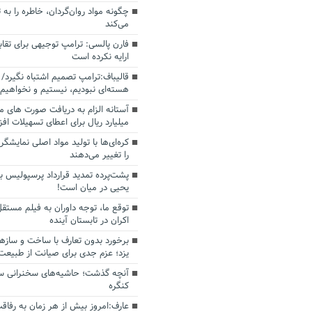
چگونه مواد روان‌گردان، خاطره را به 
می‌کند
فارن پالسی: ترامپ توجیهی برای تقابل
ارایه نکرده است
قالیباف:ترامپ تصمیم اشتباه نگیرد/ 
هسته‌ای نبودیم، نیستیم و نخواهیم 
میلیارد ریال برای اعطای تسهیلات اف
کره‌ای‌ها با تولید مواد اصلی نمایشگره
را تغییر می‌دهند
پشت‌پرده تمدید قرارداد پرسپولیس با
یحیی در میان است!
توقع ما، توجه داوران به فیلم مستقل
اکران در تابستان آینده
برخورد بدون تعارف با ساخت‌ و سازه
یزد؛ عزم جدی برای صیانت از طبیعت
آنچه گذشت؛ حاشیه‌های سخنرانی سال
کنگره
عارف:امروز بیش از هر زمان به رفاقت