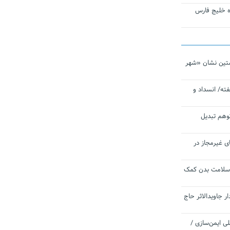
تاره خلیج فارس
تین نشان «شهر
ته/ انسداد و
توهم تبدیل
ی غیرمجاز در
 سلامت بدن کمک
 جاویدالاثر حاج
 به برنامه ملی ایمن‌سازی /