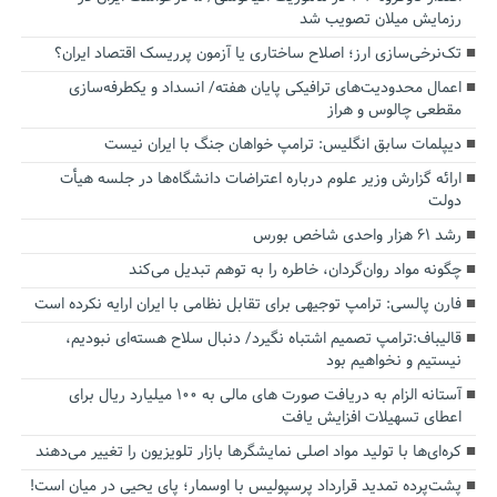
رزمایش میلان تصویب شد
تک‌نرخی‌سازی ارز؛ اصلاح ساختاری یا آزمون پرریسک اقتصاد ایران؟
اعمال محدودیت‌های ترافیکی پایان هفته/ انسداد و یکطرفه‌سازی
مقطعی چالوس و هراز
دیپلمات سابق انگلیس:‌ ترامپ خواهان جنگ با ایران نیست
ارائه گزارش وزیر علوم درباره اعتراضات دانشگاه‌ها در جلسه هیأت
دولت
رشد ۶۱ هزار واحدی شاخص بورس
چگونه مواد روان‌گردان، خاطره را به توهم تبدیل می‌کند
فارن پالسی: ترامپ توجیهی برای تقابل نظامی با ایران ارایه نکرده است
قالیباف:ترامپ تصمیم اشتباه نگیرد/ دنبال سلاح هسته‌ای نبودیم،
نیستیم و نخواهیم بود
آستانه الزام به دریافت صورت های مالی به ۱۰۰ میلیارد ریال برای
اعطای تسهیلات افزایش یافت
کره‌ای‌ها با تولید مواد اصلی نمایشگرها بازار تلویزیون را تغییر می‌دهند
پشت‌پرده تمدید قرارداد پرسپولیس با اوسمار؛ پای یحیی در میان است!