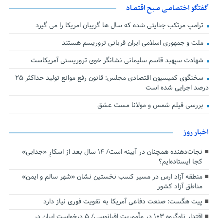
گفتگو اختصاصی صبح اقتصاد
ترامپ مرتکب جنایتی شده که سال ها گریبان امریکا را می گیرد
ملت و جمهوری اسلامی ایران قربانی تروریسم هستند
شهادت سپهبد قاسم سلیمانی نشانگر خوی تروریستی آمریکاست
سخنگوی کمیسیون اقتصادی مجلس: قانون رفع موانع تولید حداکثر ۲۵
درصد اجرایی شده است
بررسی فیلم شمس و مولانا مست عشق
اخبار روز
نجات‌دهنده‌ همچنان در آیینه است/ ۱۴ سال بعد از اسکارِ «جدایی»
کجا ایستاده‌ایم؟
منطقه آزاد ارس در مسیر کسب نخستین نشان «شهر سالم و ایمن»
مناطق آزاد کشور
پیت هگست: صنعت دفاعی آمریکا به تقویت فوری نیاز دارد
اقتدار ناوگروه ۱۰۳ در مأموریت‌ اقیانوسی/ ۵ درخواست ایران در