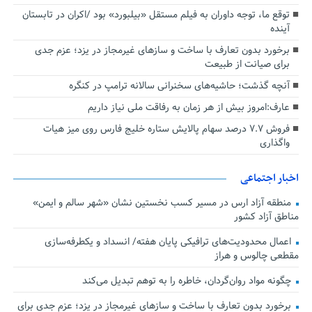
توقع ما، توجه داوران به فیلم مستقل «بیلبورد» بود /اکران در تابستان
آینده
برخورد بدون تعارف با ساخت‌ و سازهای غیرمجاز در یزد؛ عزم جدی
برای صیانت از طبیعت
آنچه گذشت؛ حاشیه‌های سخنرانی سالانه ترامپ در کنگره
عارف:امروز بیش از هر زمان به رفاقت ملی نیاز داریم
فروش ۷.۷ درصد سهام پالایش ستاره خلیج فارس روی میز هیات
واگذاری
اخبار اجتماعی
منطقه آزاد ارس در مسیر کسب نخستین نشان «شهر سالم و ایمن»
مناطق آزاد کشور
اعمال محدودیت‌های ترافیکی پایان هفته/ انسداد و یکطرفه‌سازی
مقطعی چالوس و هراز
چگونه مواد روان‌گردان، خاطره را به توهم تبدیل می‌کند
برخورد بدون تعارف با ساخت‌ و سازهای غیرمجاز در یزد؛ عزم جدی برای