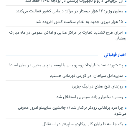
ارز ترجیحی دارو و تجهیزات پزشکی در بودجه ۱۴۰۵ حفظ شد
معاون وزیر: ۱۴ هزار پرستار در مراکز درمانی کشور فعالیت می‌کنند
۱۵ هزار نیروی جدید به نظام سلامت کشور افزوده شد
اجرای طرح تشدید نظارت بر مراکز غذایی و اماکن عمومی در ماه مبارک
رمضان
اخبار فوتبالی
پشت‌پرده تمدید قرارداد پرسپولیس با اوسمار؛ پای یحیی در میان است!
مدیرعامل سپاهان: در کورس قهرمانی هستیم
روزهای تلخ صلاح در لیگ جزیره
رسمی؛ بختیاری‌زاده سرمربی استقلال شد
چرا مرد پرتغالی زودتر برکنار شد؟/ جانشین ساپینتو امروز معرفی
می‌شود
یک جلسه تا پایان کار ریکاردو ساپینتو در استقلال