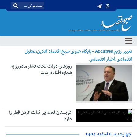
تغییر رژیم Archives - پایگاه خبری صبح اقتصاد آنلاین،تحلیل
اقتصادی،اخبار اقتصادی
روزهای دولت تحت فشار مادورو به
شماره افتاده است
عربستان قصد بی ثبات کردن قطر را
دارد
چهارشنبه، 6 اسفند 1404