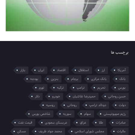
برچسب ها
آمریکا
ارز
استقلال
اقتصاد
ایران
بازار
بانک
بانک مرکزی
برجام
بنزین
بودجه
بورس
تحریم
ترامپ
ترکیه
تورم
حسن روحانی
حمیدرضا نقاشیان
خودرو
دلار
دولت
دونالد ترامپ
روحانی
روسیه
رژیم صهیونیستی
سهام
سوریه
شاخص بورس
صادرات
طلا
عراق
عربستان سعودی
قیمت نفت
مالیات
مجلس شورای اسلامی
محمد جواد ظریف
مسکن