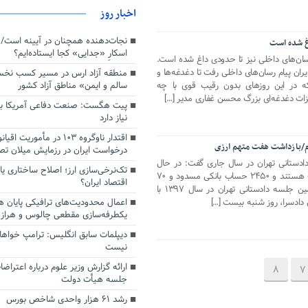
اخبار روز
اغ شده است
اسکارِ «جدایی» کجا ایستاده‌ایم؟
م رسان‌های داخلی نیز تا حدودی داغ شده است.
یران پیام رسان‌های داخلی رفت تا دغدغه‌ها و
منطقه آزاد ارس در مسیر کسب نخ
سالم و ایمن» مناطق آزاد کشور
نکه در این روزهای بدون رقیب قوی با چه
زات دغدغه‌ای بزرگ محسن غفاری مدیر […]
پیت هگست: صنعت دفاعی آمریکا به
نیاز دارد
ام/بازداشت هفت متهم ارزی
درخواست ایران در رزمایش میلان ت
دستانی تهران در سال جاری گفت: در حال
تک‌نرخی‌سازی ارز؛ اصلاح ساختاری ی
حاضر ۷ نفر از متهمان ارزی در بازداشت هستند و ۲۴۵۰ حساب بانکی مسدود و ۷۰
اقتصاد ایران؟
میلیارد تومان توقیف شده است. سومین جلسه دادستانی تهران در سال ۱۳۹۷ با
اعمال محدودیت‌های ترافیکی پایان ه
دادسرا، روز شنبه بیست […]
یکطرفه‌سازی مقطعی چالوس و هراز
دیپلمات سابق انگلیس:‌ ترامپ خواها
نیست
ارائه گزارش وزیر علوم درباره اعتراضا
8
7
جلسه هیأت دولت
رشد ۶۱ هزار واحدی شاخص بورس