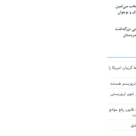
تخب سی‌امین
ک و نوجوان
بی بزرگداشت
صربستان
ریبان امریکا را
 تروریسم هستند
 خوی تروریستی
انون رفع موانع
شق