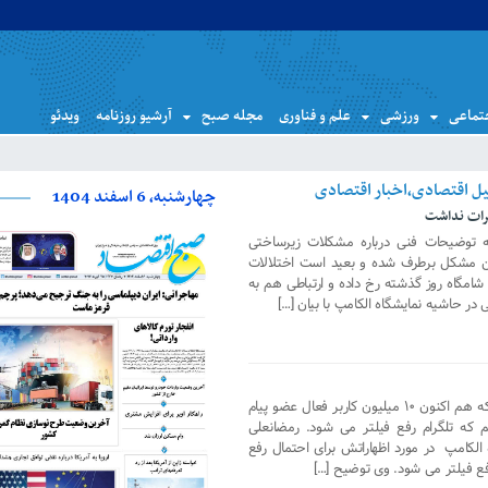
تماعی
ورزشی
علم و فناوری
مجله صبح
آرشیو روزنامه
ویدئو
چهارشنبه، 6 اسفند 1404
برات نداشت
رایه توضیحات فنی درباره مشکلات زیرساختی
ین مشکل برطرف شده و بعید است اختلالات
 شامگاه روز گذشته رخ داده و ارتباطی هم به
در حاشیه نمایشگاه الکامپ با بیان […]
رئیس کمیته ارتباطات مجلس با بیان اینکه هم اکنون ۱۰ میلیون کاربر فعال عضو پیام
 که تلگرام رفع فیلتر می شود. رمضانعلی
 الکامپ در مورد اظهاراتش برای احتمال رفع
رفع فیلتر می شود. وی توضیح […]