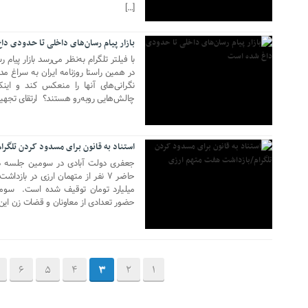
[…]
بازار پیام رسان‌های داخلی تا حدودی د
با فیلتر تلگرام به‌نظر می‌رسد بازار پیا
در همین راستا روزنامه ایران به‌ سراغ مد
نگرانی‌های آنها را منعکس کند و ای
چالش‌هایی روبه‌رو هستند؟ ارتقای تجهی
14 مه 2018
استناد به قانون برای مسدود کردن تلگر
جعفری دولت آبادی در سومین جلسه دا
حضور تعدادی از معاونان و قضات زن این 
6
5
4
3
2
1