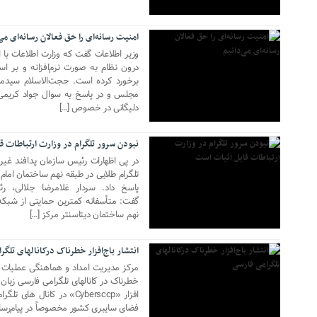
امنیت رسانه‌ای را حق فعالان رسانه‌ای می
وزیر اطلاعات گفت که وزارت اطلاعات با ا
درون نظام به صورت نرم‌افزانه و بر
برخورد کرده است. حجت‌الاسلام سیدم
مجلس و در پاسخ به سوال جواد کریمی
16 جولای 2018
دلیگانی در خصوص […]
نبودن سرور تلگرام در وزارت ارتباطات ق
در پی اظهارات رئیس سازمان پدافند غی
تلگرام طلایی در طبقه نهم ساختمان امام (ر
پاسخ داد. سردار غلامرضا جلالی، ر
گفت: متأسفانه کمترین حمایتی از شبکه
26 ژوئن 2018
نهم ساختمان دیتاسنتر مرکز […]
انتشار باج‌افزار خطرناک درکانالهای تلگ
مرکز مدیریت امداد و هماهنگی عملیات رخ
خطرناک در کانالهای تلگرامی فارسی زبان ه
افزار «Cybersccp» در کانا
فضای سایبری کشور مخصوصاً در پیام‌رسان
27 مه 2018