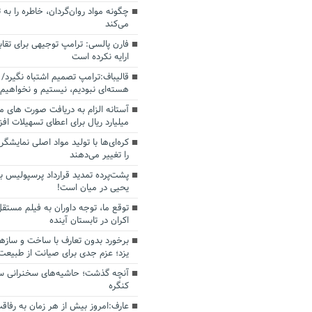
چگونه مواد روان‌گردان، خاطره را به 
می‌کند
فارن پالسی: ترامپ توجیهی برای تقابل
ارایه نکرده است
قالیباف:ترامپ تصمیم اشتباه نگیرد/ 
هسته‌ای نبودیم، نیستیم و نخواهیم 
میلیارد ریال برای اعطای تسهیلات اف
کره‌ای‌ها با تولید مواد اصلی نمایشگره
را تغییر می‌دهند
پشت‌پرده تمدید قرارداد پرسپولیس با
یحیی در میان است!
توقع ما، توجه داوران به فیلم مستقل
اکران در تابستان آینده
برخورد بدون تعارف با ساخت‌ و سازه
یزد؛ عزم جدی برای صیانت از طبیعت
آنچه گذشت؛ حاشیه‌های سخنرانی سال
کنگره
عارف:امروز بیش از هر زمان به رفاقت