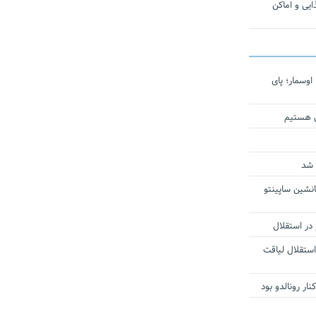
یی و اماکن
اوسمار؛ پای
ی هستیم
 شد
انشین ساپینتو
 در استقلال
استقلال لیاقت
ار رونالدو بود