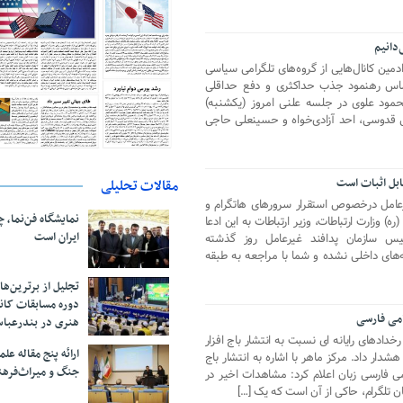
‌دانیم
دمین کانال‌هایی از گروه‌های تلگرامی سیاسی
 اساس رهنمود جذب حداکثری و دفع حداقلی
حمود علوی در جلسه علنی امروز (یکشنبه)
 قدوسی، احد آزادی‌خواه و حسینعلی حاجی
ابل اثبات است
مقالات تحلیلی
رعامل درخصوص استقرار سرورهای هاتگرام و
نمایشگاه فن‌نما، 
ه) وزارت ارتباطات، وزیر ارتباطات به این ادعا
ایران است
ئیس سازمان پدافند غیرعامل روز گذشته
‌های داخلی نشده و شما با مراجعه به طبقه
تجلیل از بر‌ترین‌
دوره مسابقات کان
رامی فارسی
هنری در بندرعبا
دادهای رایانه ای نسبت به انتشار باج افزار
ارائه پنج مقاله ع
شدار داد. مرکز ماهر با اشاره به انتشار باج
جنگ و میراث‌فره
ل های تلگرامی فارسی زبان اعلام کرد: مشاهدات اخیر در
 تلگرام، حاکی از آن است که یک […]