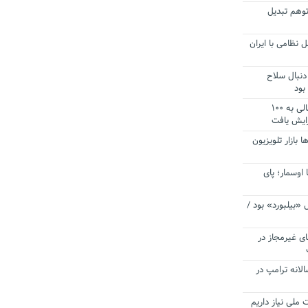
توهم تبدیل
 نظامی با ایران
دنبال سلاح
بود
آستانه الزام به دریافت صورت های مالی به ۱۰۰
زایش یافت
ا بازار تلویزیون
 اوسمار؛ پای
 «بیلبورد» بود /
ای غیرمجاز در
انه ترامپ در
 ملی نیاز داریم