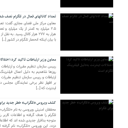
تعداد کانالهای فعال در تلگرام نصف شد
هزار به ۲۷۷ هزار کانال رسید. 
با بیان اینکه انحصار تلگرام در کشور […]
22 مه 2018
معاون وزیر ارتباطات تاکید کرد؛ اختلالا
رییس سازمان تنظیم مقررات و ارتباطات را
روزها شاهدیم به دلیل اعمال فیلترینگ
ارتباطات و رییس سازمان تنظیم مقررات و
بر اظهار نظر برخی نمایندگان مجلس د
19 مه 2018
اینترنت که […]
کشف ویروس «تلگراب» خطر جدید برای 
محققان امنیتی ویروسی به نام «تلگراب
تلگرام را هدف گرفته و اطلاعات کاربر 
متوجه بدافزار جدیدی شده اند که اطلاعا
دزدد. این ویروس «تلگراب» نام گرفته
16 مه 2018