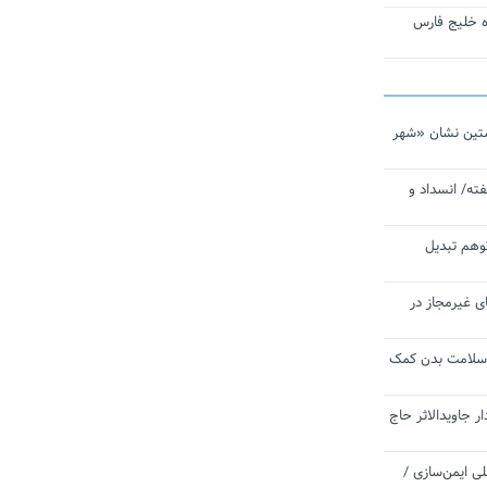
تاره خلیج فارس
تین نشان «شهر
ته/ انسداد و
توهم تبدیل
ی غیرمجاز در
 سلامت بدن کمک
 جاویدالاثر حاج
 به برنامه ملی ایمن‌سازی /