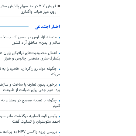
فروش ۷.۷ درصد سهام پالایش س
روی میز هیات واگذاری
اخبار اجتماعی
منطقه آزاد ارس در مسیر کسب نخس
سالم و ایمن» مناطق آزاد کشور
اعمال محدودیت‌های ترافیکی پایان هف
یکطرفه‌سازی مقطعی چالوس و هراز
چگونه مواد روان‌گردان، خاطره را به 
می‌کند
برخورد بدون تعارف با ساخت‌ و سازها
یزد؛ عزم جدی برای صیانت از طبیعت
چگونه با تغذیه صحیح در رمضان به
کنیم
رئیس قوه قضاییه درگذشت مادر سردار
احمد متوسلیان را تسلیت گفت
بررسی ورود واکسن HPV