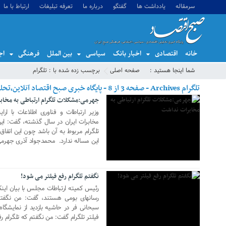
سرمقاله
یادداشت ها
گفتگو
درباره ما
تعرفه تبلیغات
ارتباط با ما
خانه
اقتصادی
اخبار بانک
سیاسی
بین الملل
فرهنگی
اج
31 جولای 2018
شما اینجا هستید :
صفحه اصلی
برچسب زده شده با : تلگرام
تلگرام Archives - صفحه 3 از 8 - پایگاه خبری صبح اقتصاد آنلاین،تحلیل اقتصادی،اخبار اقتصادی
جهرمی:مشکلات تلگرام ارتباطی به مخا
وزیر ارتباطات و فناوری اطلاعات با ا
مخابرات ایران در سال گذشته، گفت: ا
تلگرام مربوط به آن باشد چون این اتفاق
29 جولای 2018
این مساله ندارد. محمدجواد آذری جهرمی 
نگفتم تلگرام رفع فیلتر می شود!
رسانهای بومی هستند، گفت: من نگفتم
سبحانی فر در حاشیه بازدید از نمایشگاه
فیلتر تلگرام گفت: من نگفتم که تلگرام 
22 جولای 2018