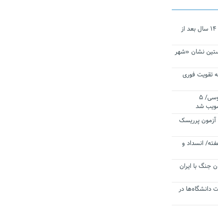
نجات‌دهنده‌ همچنان در آیینه است/ ۱۴ سال بعد از
ستین نشان «شهر
 تقویت فوری
اقتدار ناوگروه ۱۰۳ در مأموریت‌ اقیانوسی/ ۵
صویب شد
ا آزمون پرریسک
فته/ انسداد و
ن جنگ با ایران
ت دانشگاه‌ها در