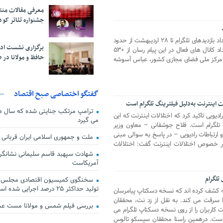
معرفی مقالات من
جشنواره تئاتر کود
معاون مرکز ملی فضای مجازی گفت: تعداد بازدیدهای تلگرام تا ۲۸ اردیبهشت از حدود
برگزاری نشست اد
۲.۵ میلیارد به کمتر از یک میلیارد و تعداد کانال های فعال در این پیام رسان از ۵۳۰
حافظ و مولانا در 
به نقل از مرکز ملی فضای مجازی کشور، عباس آسوشه
گفتگو اختصاصی صبح اقتصاد
ت اینترنت به‌دلیل فیلترینگ تلگرام است
ترامپ مرتکب جنایتی شده که سال ها گ
دیویی تاکید کرد که اختلالات اینترنت که این
می گیرد
 تلگرام است. فلاح جوشقانی – معاون وزیر
 ارتباطات رادیویی – در پاسخ به سوالی مبنی
ملت و جمهوری اسلامی ایران قربانی
ر خصوص اختلالات اینترنت گفت: اختلالات
شهادت سپهبد قاسم سلیمانی نشانگر
آمریکاست
تلگرام
سخنگوی کمیسیون اقتصادی مجلس: ق
تولید حداکثر ۲۵ درصد اجرایی شده است
» کشف کرده اند که نسخه دسکتاپ پیامرسان
را سرقت می کند. به نقل از زد نت، محققان
بررسی فیلم شمس و مولانا مست ع
ت کاربران را از روی نسخه دسکتاپ تلگرام می
 است. درهمین راستا محققان سیسکو تالوس