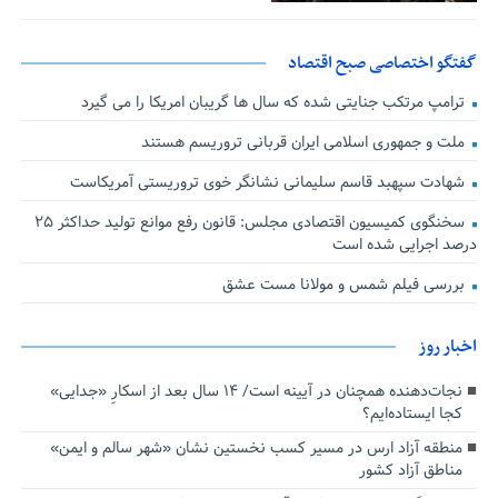
گفتگو اختصاصی صبح اقتصاد
ترامپ مرتکب جنایتی شده که سال ها گریبان امریکا را می گیرد
ملت و جمهوری اسلامی ایران قربانی تروریسم هستند
شهادت سپهبد قاسم سلیمانی نشانگر خوی تروریستی آمریکاست
سخنگوی کمیسیون اقتصادی مجلس: قانون رفع موانع تولید حداکثر ۲۵
درصد اجرایی شده است
بررسی فیلم شمس و مولانا مست عشق
اخبار روز
نجات‌دهنده‌ همچنان در آیینه است/ ۱۴ سال بعد از اسکارِ «جدایی»
کجا ایستاده‌ایم؟
منطقه آزاد ارس در مسیر کسب نخستین نشان «شهر سالم و ایمن»
مناطق آزاد کشور