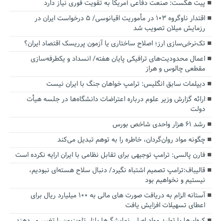
پیت هگست: صنعت دفاعی آمریکا به تقویت فوری نیاز دارد
اقتدار ناوگروه ۱۰۳ در مأموریت‌ اقیانوسی/ ۵ درخواست ایران در
رزمایش میلان تصویب شد
تک‌نرخی‌سازی ارز؛ اصلاح ساختاری یا آزمون پرریسک اقتصاد ایران؟
اعمال محدودیت‌های ترافیکی پایان هفته/ انسداد و یکطرفه‌سازی
مقطعی چالوس و هراز
دیپلمات سابق انگلیس:‌ ترامپ خواهان جنگ با ایران نیست
ارائه گزارش وزیر علوم درباره اعتراضات دانشگاه‌ها در جلسه هیأت
دولت
رشد ۶۱ هزار واحدی شاخص بورس
چگونه مواد روان‌گردان، خاطره را به توهم تبدیل می‌کند
فارن پالسی: ترامپ توجیهی برای تقابل نظامی با ایران ارایه نکرده است
قالیباف:ترامپ تصمیم اشتباه نگیرد/ دنبال سلاح هسته‌ای نبودیم،
نیستیم و نخواهیم بود
آستانه الزام به دریافت صورت های مالی به ۱۰۰ میلیارد ریال برای
اعطای تسهیلات افزایش یافت
کره‌ای‌ها با تولید مواد اصلی نمایشگرها بازار تلویزیون را تغییر می‌دهند