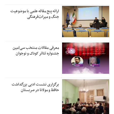
ارائه پنج مقاله علمی با موضوعیت
جنگ و میراث‌فرهنگی
معرفی مقالات منتخب سی‌امین
جشنواره تئاتر کودک و نوجوان
برگزاری نشست ادبی بزرگداشت
حافظ و مولانا در صربستان