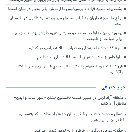
پشت‌پرده تمدید قرارداد پرسپولیس با اوسمار؛ پای یحیی در میان است!
توقع ما، توجه داوران به فیلم مستقل «بیلبورد» بود /اکران در تابستان
آینده
برخورد بدون تعارف با ساخت‌ و سازهای غیرمجاز در یزد؛ عزم جدی
برای صیانت از طبیعت
آنچه گذشت؛ حاشیه‌های سخنرانی سالانه ترامپ در کنگره
عارف:امروز بیش از هر زمان به رفاقت ملی نیاز داریم
فروش ۷.۷ درصد سهام پالایش ستاره خلیج فارس روی میز هیات
واگذاری
اخبار اجتماعی
منطقه آزاد ارس در مسیر کسب نخستین نشان «شهر سالم و ایمن»
مناطق آزاد کشور
اعمال محدودیت‌های ترافیکی پایان هفته/ انسداد و یکطرفه‌سازی
مقطعی چالوس و هراز
چگونه مواد روان‌گردان، خاطره را به توهم تبدیل می‌کند