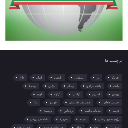
برچسب ها
آمریکا
ارز
استقلال
اقتصاد
ایران
بازار
بانک
بانک مرکزی
برجام
بنزین
بودجه
بورس
تحریم
ترامپ
ترکیه
تورم
حسن روحانی
حمیدرضا نقاشیان
خودرو
دلار
دولت
دونالد ترامپ
روحانی
روسیه
رژیم صهیونیستی
سهام
سوریه
شاخص بورس
صادرات
طلا
عراق
عربستان سعودی
قیمت نفت