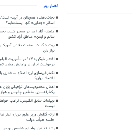
اخبار روز
اسکارِ «جدایی» کجا ایستاده‌ایم؟
منطقه آزاد ارس در مسیر کسب نخ
سالم و ایمن» مناطق آزاد کشور
پیت هگست: صنعت دفاعی آمریکا به
نیاز دارد
درخواست ایران در رزمایش میلان ت
تک‌نرخی‌سازی ارز؛ اصلاح ساختاری ی
اقتصاد ایران؟
اعمال محدودیت‌های ترافیکی پایان ه
یکطرفه‌سازی مقطعی چالوس و هراز
دیپلمات سابق انگلیس:‌ ترامپ خواها
نیست
ارائه گزارش وزیر علوم درباره اعتراضا
جلسه هیأت دولت
رشد ۶۱ هزار واحدی شاخص بورس