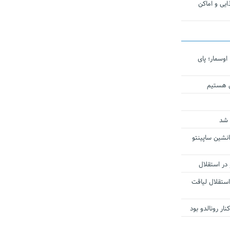
یی و اماکن
اوسمار؛ پای
ی هستیم
 شد
انشین ساپینتو
 در استقلال
استقلال لیاقت
ار رونالدو بود