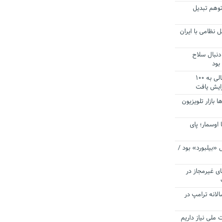
توهم تبدیل
 نظامی با ایران
دنبال سلاح
بود
آستانه الزام به دریافت صورت های مالی به ۱۰۰
زایش یافت
ا بازار تلویزیون
 اوسمار؛ پای
 «بیلبورد» بود /
ای غیرمجاز در
انه ترامپ در
 ملی نیاز داریم