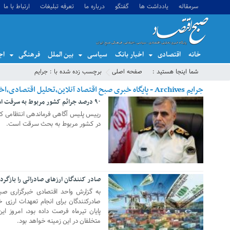
سرمقاله
یادداشت ها
گفتگو
درباره ما
تعرفه تبلیغات
ارتباط با ما
خانه
اقتصادی
اخبار بانک
سیاسی
بین الملل
فرهنگی
اج
شما اینجا هستید :
صفحه اصلی
برچسب زده شده با : جرایم
جرایم Archives - پایگاه خبری صبح اقتصاد آنلاین،تحلیل اقتصادی،اخبار اقتصادی
۹۰ درصد جرائم کشور مربوط به سرقت است
30 مه 2022
در کشور مربوط به بحث سرقت است.
صادر کنندگان ارزهای صادراتی را بازگردا
21 جولای 2020
به گزارش واحد اقتصادی خبرگزاری صبح
صادرکنندگان برای انجام تعهدات ارزی خو
پایان تیرماه فرصت داده بود، امروز ای
متخلفان در این زمینه خواهد بود.
11 مارس 2018