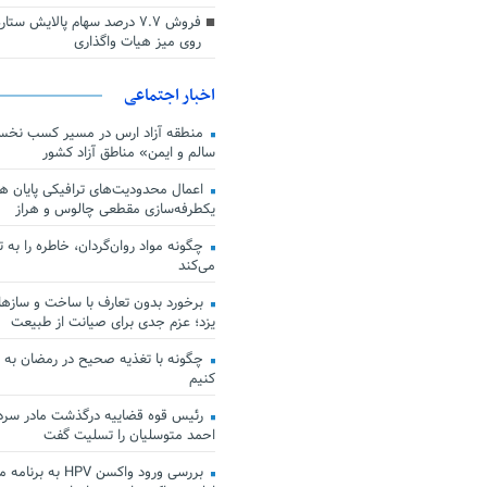
فروش ۷.۷ درصد سهام پالایش س
روی میز هیات واگذاری
اخبار اجتماعی
منطقه آزاد ارس در مسیر کسب نخس
سالم و ایمن» مناطق آزاد کشور
اعمال محدودیت‌های ترافیکی پایان هف
یکطرفه‌سازی مقطعی چالوس و هراز
چگونه مواد روان‌گردان، خاطره را به 
می‌کند
برخورد بدون تعارف با ساخت‌ و سازها
یزد؛ عزم جدی برای صیانت از طبیعت
چگونه با تغذیه صحیح در رمضان به
کنیم
رئیس قوه قضاییه درگذشت مادر سردار
احمد متوسلیان را تسلیت گفت
بررسی ورود واکسن HPV