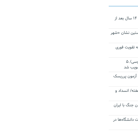
نجات‌دهنده‌ همچنان در آیینه است/ ۱۴ سال بعد از
ستین نشان «شهر
 تقویت فوری
اقتدار ناوگروه ۱۰۳ در مأموریت‌ اقیانوسی/ ۵
صویب شد
ا آزمون پرریسک
فته/ انسداد و
ن جنگ با ایران
ت دانشگاه‌ها در