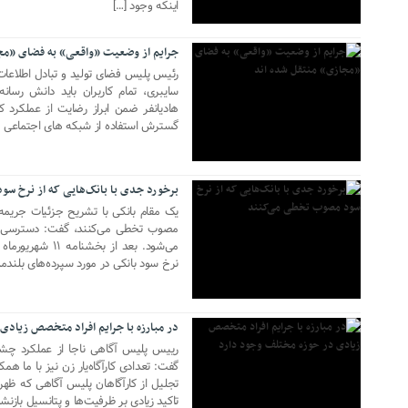
اینکه وجود […]
جرایم از وضعیت «واقعی» به فضای «مج
رئیس پلیس فضای تولید و تبادل اطلاعات 
سایبری، تمام کاربران باید دانش رسان
هادیانفر ضمن ابراز رضایت از عملکرد کا
گسترش استفاده از شبکه های اجتماعی و 
16 اکتبر 2017
برخورد جدی با بانک‌هایی که از نرخ‌ س
یک مقام بانکی با تشریح جزئیات جریمه 
مصوب تخطی می‌کنند، گفت: دسترسی ب
می‌شود. بعد از 
نرخ سود بانکی در مورد سپرده‌های بلندمدت به ۱۵ درصد و کوتاه‌مدت
03 اکتبر 2017
در مبارزه با جرایم افراد متخصص زیادی
رییس پلیس آگاهی ناجا از عملکرد چشم
گفت: تعدادی کارآگاه‌یار زن نیز با ما ه
تجلیل از کارآگاهان پلیس آگاهی که ظهر 
تاکید زیادی بر ظرفیت‌ها و پتانسیل بازن