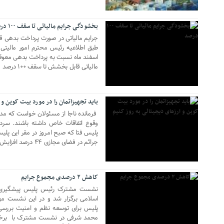
بخشودگی جرایم مالیاتی تا سقف ۱۰۰ درصد
جرایم مالیاتی در صورت پرداخت بدهی
طبق اطلاعیه رئیس محترم امور مالیتی 
اسفند ماه نسبت به پرداخت بدهی معوق
مالیاتی قابل بخشش تا سقف ۱۰۰ درصد خواهند شد. شماره پیامک ۵۰۰۰۴۶۲۶۴۰ […]
25 فوریه 2018
باید تجهیزاتمان را در مورد بیت کوین و 
فرمانده ناجا از مسئولان خواست که مد
وقوع اتفاقات خاص داشته باشند. سر
پلیس فتا که صبح امروز در مقر این پلی
07 دسامبر 2017
جرائم در فضای مجازی ۴۴ درصد افزایش داشته است و درعین حال قدرت […]
کاهش ۲ درصدی مجموع جرایم
نشست مشترک رئیس پلیس پیشگیری نا
اسلامی برگزار شد و در این نشست مهم‌ت
پلیس برای توسعه نظم و امنیت بررسی ش
محمد شرفی در نشست مشترک با برخی ن
02 نوامبر 2017