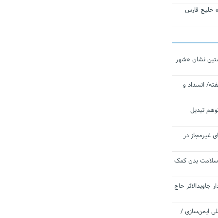
تاره خلیج فارس
تین نشان «شهر
ته/ انسداد و
توهم تبدیل
ی غیرمجاز در
 سلامت بدن کمک
 جاویدالاثر حاج
 به برنامه ملی ایمن‌سازی /