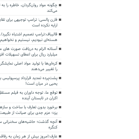
چگونه مواد روان‌گردان، خاطره را به 
می‌کند
فارن پالسی: ترامپ توجیهی برای تقابل
ارایه نکرده است
قالیباف:ترامپ تصمیم اشتباه نگیرد/ 
هسته‌ای نبودیم، نیستیم و نخواهیم 
میلیارد ریال برای اعطای تسهیلات اف
کره‌ای‌ها با تولید مواد اصلی نمایشگره
را تغییر می‌دهند
پشت‌پرده تمدید قرارداد پرسپولیس با
یحیی در میان است!
توقع ما، توجه داوران به فیلم مستقل
اکران در تابستان آینده
برخورد بدون تعارف با ساخت‌ و سازه
یزد؛ عزم جدی برای صیانت از طبیعت
آنچه گذشت؛ حاشیه‌های سخنرانی سال
کنگره
عارف:امروز بیش از هر زمان به رفاقت