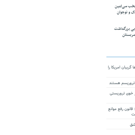
تخب سی‌امین
ک و نوجوان
بی بزرگداشت
صربستان
ریبان امریکا را
 تروریسم هستند
 خوی تروریستی
انون رفع موانع
شق