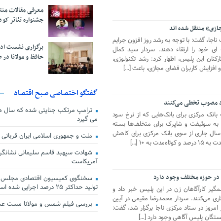
معرفی مقالات من
جشنواره تئاتر کود
ازی» منتقل شده اند
ناجا، گفت: با توجه به رشد روز افزون جرایم
برگزاری نشست اد
ه ای خود را ارتقاء دهند. سردار سید کمال
حافظ و مولانا در 
رکنان این پلیس، اظهار کرد: رشد تکنولوژی،
افزایش کاربران فضای مجازی، باعث […]
گفتگو اختصاصی صبح اقتصاد
ود مصوب تخطی می‌کنند
ترامپ مرتکب جنایتی شده که سال ها گ
بانک مرکزی برای بانک‌هایی که از نرخ‌ سود
می گیرد
ه سوئیفت و شاپرک برای متخلف‌ها بسته
بخشنامه ۱۱ شهریورماه سال جاری از سوی بانک مرکزی برای کاهش
ملت و جمهوری اسلامی ایران قربانی
 به ۱۰ […]
شهادت سپهبد قاسم سلیمانی نشانگر
آمریکاست
 در حوزه مختلف وجود دارد
سخنگوی کمیسیون اقتصادی مجلس: ق
تولید حداکثر ۲۵ درصد اجرایی شده است
گیر کارآگاهان زن در این پلیس خبر داد و
مکاری می‌کنند. سردار محمدرضا مقیمی در آیین
بررسی فیلم شمس و مولانا مست ع
امروز در ستاد مرکزی ناجا برگزار شد، گفت:
شستگان پلیس آگاهی وجود دارد […]