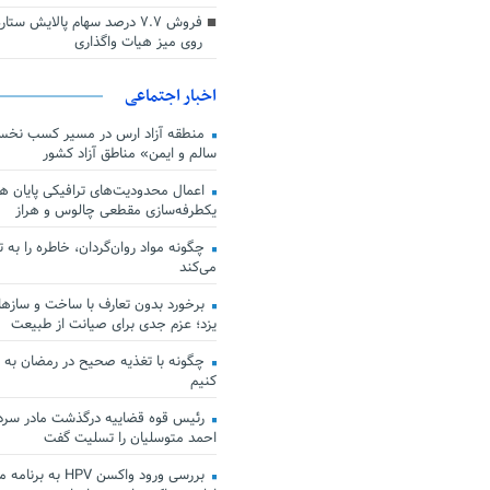
فروش ۷.۷ درصد سهام پالایش س
روی میز هیات واگذاری
اخبار اجتماعی
منطقه آزاد ارس در مسیر کسب نخس
سالم و ایمن» مناطق آزاد کشور
اعمال محدودیت‌های ترافیکی پایان هف
یکطرفه‌سازی مقطعی چالوس و هراز
چگونه مواد روان‌گردان، خاطره را به 
می‌کند
برخورد بدون تعارف با ساخت‌ و سازها
یزد؛ عزم جدی برای صیانت از طبیعت
چگونه با تغذیه صحیح در رمضان به
کنیم
رئیس قوه قضاییه درگذشت مادر سردار
احمد متوسلیان را تسلیت گفت
بررسی ورود واکسن HPV