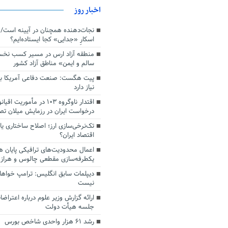
اخبار روز
اسکارِ «جدایی» کجا ایستاده‌ایم؟
منطقه آزاد ارس در مسیر کسب نخ
سالم و ایمن» مناطق آزاد کشور
پیت هگست: صنعت دفاعی آمریکا به
نیاز دارد
درخواست ایران در رزمایش میلان ت
تک‌نرخی‌سازی ارز؛ اصلاح ساختاری ی
اقتصاد ایران؟
اعمال محدودیت‌های ترافیکی پایان ه
یکطرفه‌سازی مقطعی چالوس و هراز
دیپلمات سابق انگلیس:‌ ترامپ خواها
نیست
ارائه گزارش وزیر علوم درباره اعتراضا
جلسه هیأت دولت
رشد ۶۱ هزار واحدی شاخص بورس