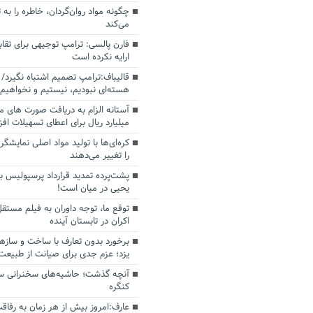
چگونه مواد روان‌گردان، خاطره را به 
می‌کند
فارن پالسی: ترامپ توجیهی برای تقابل
ارایه نکرده است
قالیباف:ترامپ تصمیم اشتباه نگیرد/ 
هسته‌ای نبودیم، نیستیم و نخواهیم 
میلیارد ریال برای اعطای تسهیلات اف
کره‌ای‌ها با تولید مواد اصلی نمایشگره
را تغییر می‌دهند
پشت‌پرده تمدید قرارداد پرسپولیس با
یحیی در میان است!
توقع ما، توجه داوران به فیلم مستقل
اکران در تابستان آینده
برخورد بدون تعارف با ساخت‌ و سازه
یزد؛ عزم جدی برای صیانت از طبیعت
آنچه گذشت؛ حاشیه‌های سخنرانی سال
کنگره
عارف:امروز بیش از هر زمان به رفاقت