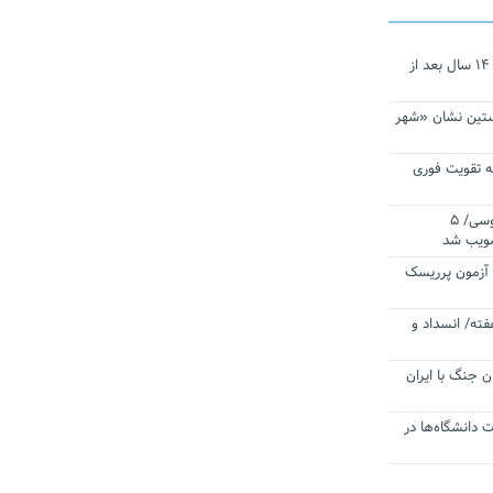
نجات‌دهنده‌ همچنان در آیینه است/ ۱۴ سال بعد از
ستین نشان «شهر
 تقویت فوری
اقتدار ناوگروه ۱۰۳ در مأموریت‌ اقیانوسی/ ۵
صویب شد
ا آزمون پرریسک
فته/ انسداد و
ن جنگ با ایران
ت دانشگاه‌ها در