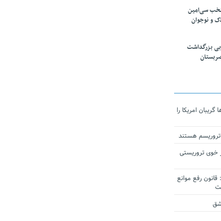
تخب سی‌امین
ک و نوجوان
بی بزرگداشت
صربستان
ریبان امریکا را
 تروریسم هستند
 خوی تروریستی
انون رفع موانع
شق