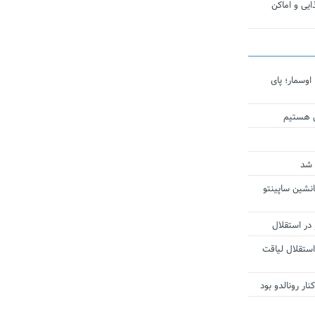
یی و اماکن
اوسمار؛ پای
ی هستیم
 شد
انشین ساپینتو
 در استقلال
استقلال لیاقت
ار رونالدو بود