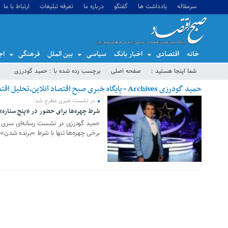
سرمقاله
یادداشت ها
گفتگو
درباره ما
تعرفه تبلیغات
ارتباط با ما
خانه
اقتصادی
اخبار بانک
سیاسی
بین الملل
فرهنگی
اج
شما اینجا هستید :
صفحه اصلی
برچسب زده شده با : حمید گودرزی
حمید گودرزی Archives - پایگاه خبری صبح اقتصاد آنلاین،تحلیل اقتصادی،اخبار اقتصادی
در نشست خبری مطرح شد؛
شرط چهره‌ها برای حضور در «پنج ستاره»
27 فوریه 2019
حمید گودرزی در نشست رسانه‌ای سری ن
برخی چهره‌ها تنها با شرط «برنده شدن»