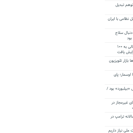
توهم تبدیل
 نظامی با ایران
دنبال سلاح
بود
آستانه الزام به دریافت صورت های مالی به ۱۰۰
زایش یافت
ا بازار تلویزیون
 اوسمار؛ پای
 «بیلبورد» بود /
ای غیرمجاز در
انه ترامپ در
 ملی نیاز داریم