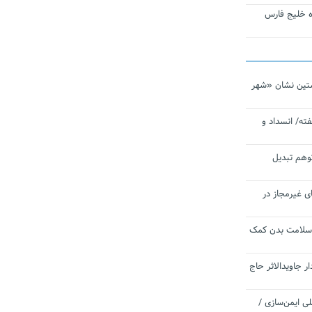
تاره خلیج فارس
تین نشان «شهر
ته/ انسداد و
توهم تبدیل
ی غیرمجاز در
 سلامت بدن کمک
 جاویدالاثر حاج
 به برنامه ملی ایمن‌سازی /