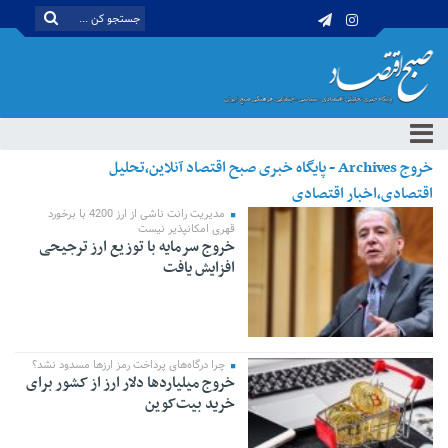
خروج Archives - پایگاه خبری صبح اقتصاد آنلاین،تحلیل
اقتصادی،اخبار اقتصادی
مدیریت رانت ناشی از ارز 4200 با برخورد
قهری امکانپذیر نیست
خروج سرمایه با توزیع ارز ترجیحی
افزایش یافت
چرا درگاه‌های پرداخت رمز ارزها مسدود نشد؟
خروج میلیاردها دلار ارز از کشور برای
خرید بیت‌کوین