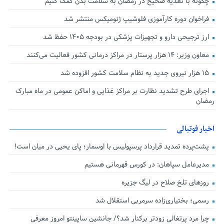
چگونه با تغذیه صحیح در رمضان به سلامت بدن کمک کنیم
فراخوان دوره کارآموزی فلوشیپ ژنومیکس منتشر شد
ارز ترجیحی دارو و تجهیزات پزشکی در بودجه ۱۴۰۵ حفظ شد
معاون وزیر: ۱۴ هزار پرستار در مراکز درمانی کشور فعالیت می‌کنند
۱۵ هزار نیروی جدید به نظام سلامت کشور افزوده شد
اجرای طرح تشدید نظارت بر مراکز غذایی و اماکن عمومی در ماه مبارک
رمضان
اخبار فوتبالی
پشت‌پرده تمدید قرارداد پرسپولیس با اوسمار؛ پای یحیی در میان است!
مدیرعامل سپاهان: در کورس قهرمانی هستیم
روزهای تلخ صلاح در لیگ جزیره
رسمی؛ بختیاری‌زاده سرمربی استقلال شد
چرا مرد پرتغالی زودتر برکنار شد؟/ جانشین ساپینتو امروز معرفی