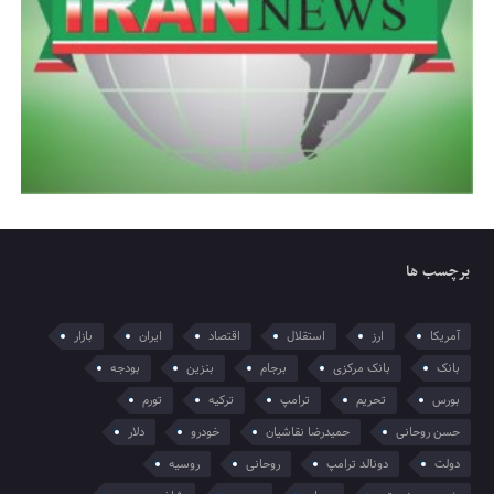
برچسب ها
آمریکا
ارز
استقلال
اقتصاد
ایران
بازار
بانک
بانک مرکزی
برجام
بنزین
بودجه
بورس
تحریم
ترامپ
ترکیه
تورم
حسن روحانی
حمیدرضا نقاشیان
خودرو
دلار
دولت
دونالد ترامپ
روحانی
روسیه