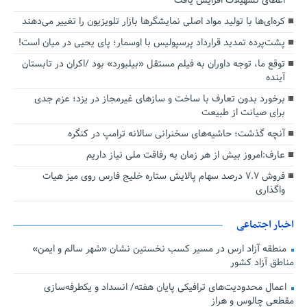
اعطای تسهیلات افزایش یافت
کره‌ای‌ها با تولید مواد اصلی نمایشگرها بازار تلویزیون را تغییر می‌دهند
پشت‌پرده تمدید قرارداد پرسپولیس با اوسمار؛ پای یحیی در میان است!
توقع ما، توجه داوران به فیلم مستقل «بیلبورد» بود /اکران در تابستان
آینده
برخورد بدون تعارف با ساخت‌ و سازهای غیرمجاز در یزد؛ عزم جدی
برای صیانت از طبیعت
آنچه گذشت؛ حاشیه‌های سخنرانی سالانه ترامپ در کنگره
عارف:امروز بیش از هر زمان به رفاقت ملی نیاز داریم
فروش ۷.۷ درصد سهام پالایش ستاره خلیج فارس روی میز هیات
واگذاری
اخبار اجتماعی
منطقه آزاد ارس در مسیر کسب نخستین نشان «شهر سالم و ایمن»
مناطق آزاد کشور
اعمال محدودیت‌های ترافیکی پایان هفته/ انسداد و یکطرفه‌سازی
مقطعی چالوس و هراز