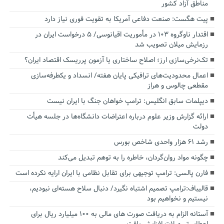
مناطق آزاد کشور
پیت هگست: صنعت دفاعی آمریکا به تقویت فوری نیاز دارد
اقتدار ناوگروه ۱۰۳ در مأموریت‌ اقیانوسی/ ۵ درخواست ایران در
رزمایش میلان تصویب شد
تک‌نرخی‌سازی ارز؛ اصلاح ساختاری یا آزمون پرریسک اقتصاد ایران؟
اعمال محدودیت‌های ترافیکی پایان هفته/ انسداد و یکطرفه‌سازی
مقطعی چالوس و هراز
دیپلمات سابق انگلیس:‌ ترامپ خواهان جنگ با ایران نیست
ارائه گزارش وزیر علوم درباره اعتراضات دانشگاه‌ها در جلسه هیأت
دولت
رشد ۶۱ هزار واحدی شاخص بورس
چگونه مواد روان‌گردان، خاطره را به توهم تبدیل می‌کند
فارن پالسی: ترامپ توجیهی برای تقابل نظامی با ایران ارایه نکرده است
قالیباف:ترامپ تصمیم اشتباه نگیرد/ دنبال سلاح هسته‌ای نبودیم،
نیستیم و نخواهیم بود
آستانه الزام به دریافت صورت های مالی به ۱۰۰ میلیارد ریال برای