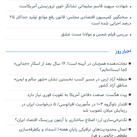
شهادت سپهبد قاسم سلیمانی نشانگر خوی تروریستی آمریکاست
سخنگوی کمیسیون اقتصادی مجلس: قانون رفع موانع تولید حداکثر ۲۵
درصد اجرایی شده است
بررسی فیلم شمس و مولانا مست عشق
اخبار روز
نجات‌دهنده‌ همچنان در آیینه است/ ۱۴ سال بعد از اسکارِ «جدایی»
کجا ایستاده‌ایم؟
منطقه آزاد ارس در مسیر کسب نخستین نشان «شهر سالم و ایمن»
مناطق آزاد کشور
پیت هگست: صنعت دفاعی آمریکا به تقویت فوری نیاز دارد
اقتدار ناوگروه ۱۰۳ در مأموریت‌ اقیانوسی/ ۵ درخواست ایران در
رزمایش میلان تصویب شد
تک‌نرخی‌سازی ارز؛ اصلاح ساختاری یا آزمون پرریسک اقتصاد ایران؟
اعمال محدودیت‌های ترافیکی پایان هفته/ انسداد و یکطرفه‌سازی
مقطعی چالوس و هراز