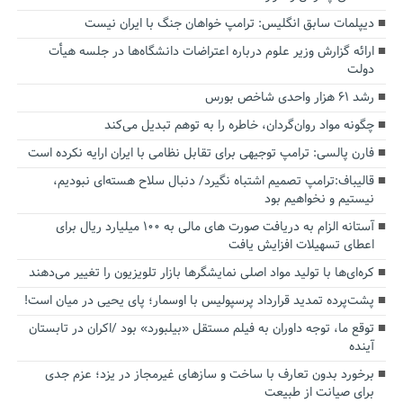
دیپلمات سابق انگلیس:‌ ترامپ خواهان جنگ با ایران نیست
ارائه گزارش وزیر علوم درباره اعتراضات دانشگاه‌ها در جلسه هیأت
دولت
رشد ۶۱ هزار واحدی شاخص بورس
چگونه مواد روان‌گردان، خاطره را به توهم تبدیل می‌کند
فارن پالسی: ترامپ توجیهی برای تقابل نظامی با ایران ارایه نکرده است
قالیباف:ترامپ تصمیم اشتباه نگیرد/ دنبال سلاح هسته‌ای نبودیم،
نیستیم و نخواهیم بود
آستانه الزام به دریافت صورت های مالی به ۱۰۰ میلیارد ریال برای
اعطای تسهیلات افزایش یافت
کره‌ای‌ها با تولید مواد اصلی نمایشگرها بازار تلویزیون را تغییر می‌دهند
پشت‌پرده تمدید قرارداد پرسپولیس با اوسمار؛ پای یحیی در میان است!
توقع ما، توجه داوران به فیلم مستقل «بیلبورد» بود /اکران در تابستان
آینده
برخورد بدون تعارف با ساخت‌ و سازهای غیرمجاز در یزد؛ عزم جدی
برای صیانت از طبیعت