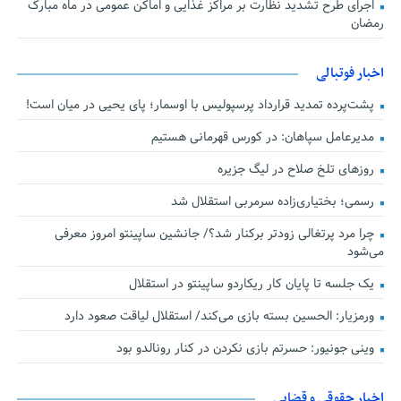
اجرای طرح تشدید نظارت بر مراکز غذایی و اماکن عمومی در ماه مبارک
رمضان
اخبار فوتبالی
پشت‌پرده تمدید قرارداد پرسپولیس با اوسمار؛ پای یحیی در میان است!
مدیرعامل سپاهان: در کورس قهرمانی هستیم
روزهای تلخ صلاح در لیگ جزیره
رسمی؛ بختیاری‌زاده سرمربی استقلال شد
چرا مرد پرتغالی زودتر برکنار شد؟/ جانشین ساپینتو امروز معرفی
می‌شود
یک جلسه تا پایان کار ریکاردو ساپینتو در استقلال
ورمزیار: الحسین بسته بازی می‌کند/ استقلال لیاقت صعود دارد
وینی جونیور: حسرتم بازی نکردن در کنار رونالدو بود
اخبار حقوقی و قضایی