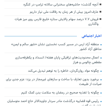
آنچه گذشت؛ حاشیه‌های سخنرانی سالانه ترامپ در کنگره
عارف:امروز بیش از هر زمان به رفاقت ملی نیاز داریم
فروش ۷.۷ درصد سهام پالایش ستاره خلیج فارس روی میز هیات
واگذاری
اخبار اجتماعی
منطقه آزاد ارس در مسیر کسب نخستین نشان «شهر سالم و ایمن»
مناطق آزاد کشور
اعمال محدودیت‌های ترافیکی پایان هفته/ انسداد و یکطرفه‌سازی
مقطعی چالوس و هراز
چگونه مواد روان‌گردان، خاطره را به توهم تبدیل می‌کند
برخورد بدون تعارف با ساخت‌ و سازهای غیرمجاز در یزد؛ عزم جدی برای
صیانت از طبیعت
چگونه با تغذیه صحیح در رمضان به سلامت بدن کمک کنیم
رئیس قوه قضاییه درگذشت مادر سردار جاویدالاثر حاج احمد متوسلیان
را تسلیت گفت