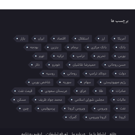
برچسب ها
آمریکا
ارز
استقلال
اقتصاد
ایران
بازار
بانک
بانک مرکزی
برجام
بنزین
بودجه
بورس
تحریم
ترامپ
ترکیه
تورم
حسن روحانی
حمیدرضا نقاشیان
خودرو
دلار
دولت
دونالد ترامپ
روحانی
روسیه
رژیم صهیونیستی
سهام
سوریه
شاخص بورس
صادرات
طلا
عراق
عربستان سعودی
قیمت نفت
مالیات
مجلس شورای اسلامی
محمد جواد ظریف
مسکن
نفت
ویروس
ویروس کرونا
پرسپولیس
چین
کرونا
کرونا ویروس
گمرک
خانه
ارتباط با ما
درباره ما
تعرفه تبلیغات
ارشیو روزنامه