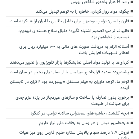
رشد ۶۱ هزار واحدی شاخص بورس
چگونه مواد روان‌گردان، خاطره را به توهم تبدیل می‌کند
فارن پالسی: ترامپ توجیهی برای تقابل نظامی با ایران ارایه نکرده است
قالیباف:ترامپ تصمیم اشتباه نگیرد/ دنبال سلاح هسته‌ای نبودیم،
نیستیم و نخواهیم بود
آستانه الزام به دریافت صورت های مالی به ۱۰۰ میلیارد ریال برای
اعطای تسهیلات افزایش یافت
کره‌ای‌ها با تولید مواد اصلی نمایشگرها بازار تلویزیون را تغییر می‌دهند
پشت‌پرده تمدید قرارداد پرسپولیس با اوسمار؛ پای یحیی در میان است!
توقع ما، توجه داوران به فیلم مستقل «بیلبورد» بود /اکران در تابستان
آینده
برخورد بدون تعارف با ساخت‌ و سازهای غیرمجاز در یزد؛ عزم جدی
برای صیانت از طبیعت
آنچه گذشت؛ حاشیه‌های سخنرانی سالانه ترامپ در کنگره
عارف:امروز بیش از هر زمان به رفاقت ملی نیاز داریم
فروش ۷.۷ درصد سهام پالایش ستاره خلیج فارس روی میز هیات
واگذاری