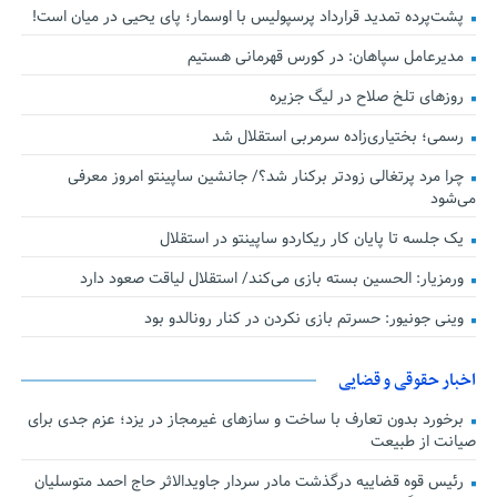
پشت‌پرده تمدید قرارداد پرسپولیس با اوسمار؛ پای یحیی در میان است!
مدیرعامل سپاهان: در کورس قهرمانی هستیم
روزهای تلخ صلاح در لیگ جزیره
رسمی؛ بختیاری‌زاده سرمربی استقلال شد
چرا مرد پرتغالی زودتر برکنار شد؟/ جانشین ساپینتو امروز معرفی
می‌شود
یک جلسه تا پایان کار ریکاردو ساپینتو در استقلال
ورمزیار: الحسین بسته بازی می‌کند/ استقلال لیاقت صعود دارد
وینی جونیور: حسرتم بازی نکردن در کنار رونالدو بود
اخبار حقوقی و قضایی
برخورد بدون تعارف با ساخت‌ و سازهای غیرمجاز در یزد؛ عزم جدی برای
صیانت از طبیعت
رئیس قوه قضاییه درگذشت مادر سردار جاویدالاثر حاج احمد متوسلیان