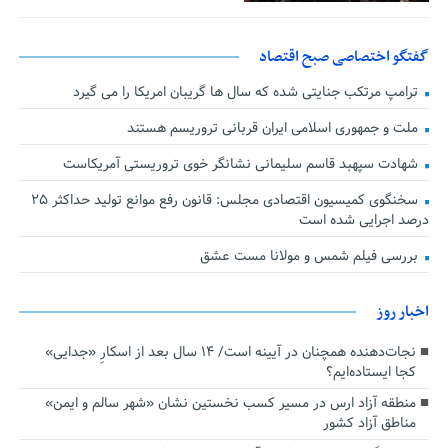
گفتگو اختصاصی صبح اقتصاد
ترامپ مرتکب جنایتی شده که سال ها گریبان امریکا را می گیرد
ملت و جمهوری اسلامی ایران قربانی تروریسم هستند
شهادت سپهبد قاسم سلیمانی نشانگر خوی تروریستی آمریکاست
سخنگوی کمیسیون اقتصادی مجلس: قانون رفع موانع تولید حداکثر ۲۵
درصد اجرایی شده است
بررسی فیلم شمس و مولانا مست عشق
اخبار روز
نجات‌دهنده‌ همچنان در آیینه است/ ۱۴ سال بعد از اسکارِ «جدایی»
کجا ایستاده‌ایم؟
منطقه آزاد ارس در مسیر کسب نخستین نشان «شهر سالم و ایمن»
مناطق آزاد کشور