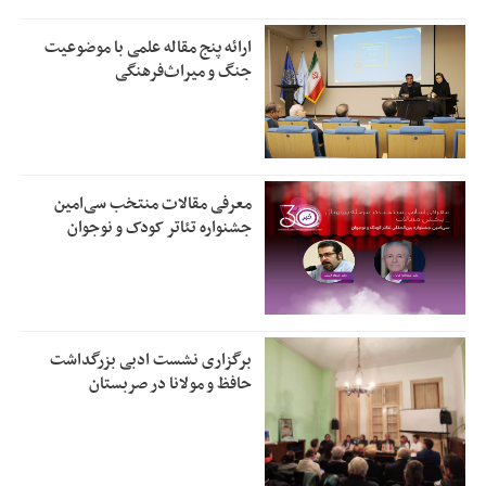
ارائه پنج مقاله علمی با موضوعیت
جنگ و میراث‌فرهنگی
معرفی مقالات منتخب سی‌امین
جشنواره تئاتر کودک و نوجوان
برگزاری نشست ادبی بزرگداشت
حافظ و مولانا در صربستان