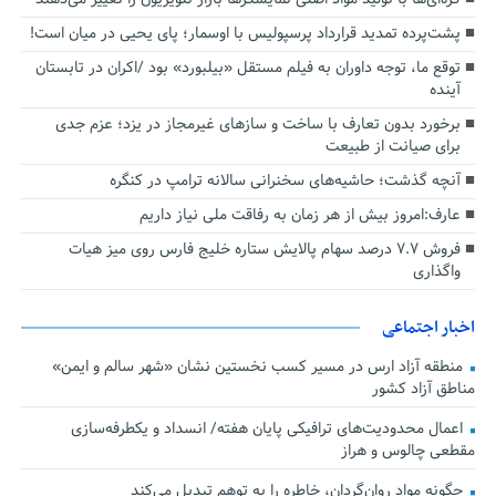
پشت‌پرده تمدید قرارداد پرسپولیس با اوسمار؛ پای یحیی در میان است!
توقع ما، توجه داوران به فیلم مستقل «بیلبورد» بود /اکران در تابستان
آینده
برخورد بدون تعارف با ساخت‌ و سازهای غیرمجاز در یزد؛ عزم جدی
برای صیانت از طبیعت
آنچه گذشت؛ حاشیه‌های سخنرانی سالانه ترامپ در کنگره
عارف:امروز بیش از هر زمان به رفاقت ملی نیاز داریم
فروش ۷.۷ درصد سهام پالایش ستاره خلیج فارس روی میز هیات
واگذاری
اخبار اجتماعی
منطقه آزاد ارس در مسیر کسب نخستین نشان «شهر سالم و ایمن»
مناطق آزاد کشور
اعمال محدودیت‌های ترافیکی پایان هفته/ انسداد و یکطرفه‌سازی
مقطعی چالوس و هراز
چگونه مواد روان‌گردان، خاطره را به توهم تبدیل می‌کند