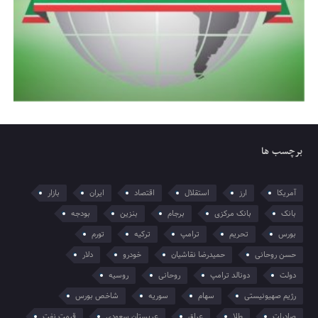
برچسب ها
آمریکا
ارز
استقلال
اقتصاد
ایران
بازار
بانک
بانک مرکزی
برجام
بنزین
بودجه
بورس
تحریم
ترامپ
ترکیه
تورم
حسن روحانی
حمیدرضا نقاشیان
خودرو
دلار
دولت
دونالد ترامپ
روحانی
روسیه
رژیم صهیونیستی
سهام
سوریه
شاخص بورس
صادرات
طلا
عراق
عربستان سعودی
قیمت نفت