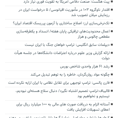
پیت هگست: صنعت دفاعی آمریکا به تقویت فوری نیاز دارد
اقتدار ناوگروه ۱۰۳ در مأموریت‌ اقیانوسی/ ۵ درخواست ایران در
رزمایش میلان تصویب شد
تک‌نرخی‌سازی ارز؛ اصلاح ساختاری یا آزمون پرریسک اقتصاد ایران؟
اعمال محدودیت‌های ترافیکی پایان هفته/ انسداد و یکطرفه‌سازی
مقطعی چالوس و هراز
دیپلمات سابق انگلیس:‌ ترامپ خواهان جنگ با ایران نیست
ارائه گزارش وزیر علوم درباره اعتراضات دانشگاه‌ها در جلسه هیأت
دولت
رشد ۶۱ هزار واحدی شاخص بورس
چگونه مواد روان‌گردان، خاطره را به توهم تبدیل می‌کند
فارن پالسی: ترامپ توجیهی برای تقابل نظامی با ایران ارایه نکرده است
قالیباف:ترامپ تصمیم اشتباه نگیرد/ دنبال سلاح هسته‌ای نبودیم،
نیستیم و نخواهیم بود
آستانه الزام به دریافت صورت های مالی به ۱۰۰ میلیارد ریال برای
اعطای تسهیلات افزایش یافت
کره‌ای‌ها با تولید مواد اصلی نمایشگرها بازار تلویزیون را تغییر می‌دهند