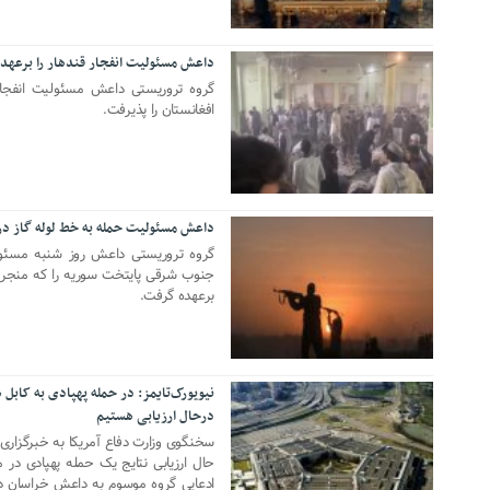
داعش مسئولیت انفجار قندهار را برعهد
16 اکتبر 2021
گروه تروریستی داعش مسئولیت انفجار
افغانستان را پذیرفت.
داعش مسئولیت حمله به خط لوله گاز در 
19 سپتامبر 2021
گروه تروریستی داعش روز شنبه مسئول
جنوب شرقی پایتخت سوریه را که منجر
برعهده گرفت.
نیویورک‌تایمز: در حمله پهپادی به کابل
درحال ارزیابی هستیم
11 سپتامبر 2021
سخنگوی وزارت دفاع آمریکا به خبرگزار
حال ارزیابی نتایج یک حمله پهپادی در
ادعایی گروه موسوم به داعش خراسان د