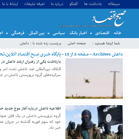
سرمقاله
یادداشت ها
گفتگو
درباره ما
تعرفه تبلیغات
ارتباط با ما
خانه
اقتصادی
اخبار بانک
سیاسی
بین الملل
فرهنگی
اج
شما اینجا هستید :
صفحه اصلی
برچسب زده شده با : داعش
داعش Archives - صفحه 2 از 15 - پایگاه خبری صبح اقتصاد آنلاین،تحلیل اقتصادی،اخبار اقتصادی
بازداشت یکی از رهبران ارشد داعش در 
16 ژوئن 2022
ائتلاف بین‌المللی ضد داعش تحت امر وا
سرکرده‌های گروه تروریستی داعش در جری
اطلاعیه داعش درباره آغاز موج جدید حم
18 آوریل 2022
گروه تروریستی داعش در یک فایل صوتی از
خود که سوم فوریه گذشته در جریان عم
خبر داد.