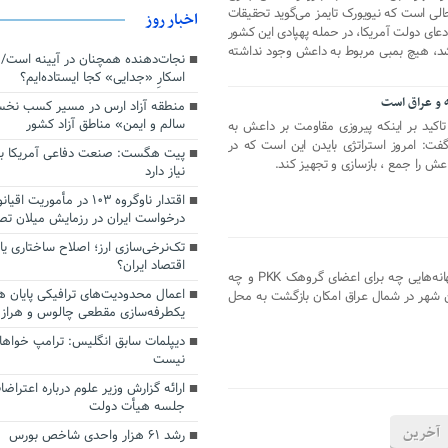
الی است که نیویورک تایمز می‌گوید تحقیقات
اخبار روز
دعای دولت آمریکا، در حمله پهپادی این کشور
شد، هیچ بمبی مربوط به داعش وجود نداشته
اسکارِ «جدایی» کجا ایستاده‌ایم؟
ه و عراق است
منطقه آزاد ارس در مسیر کسب نخ
سالم و ایمن» مناطق آزاد کشور
تاکید بر اینکه پیروزی مقاومت بر داعش به
فت: امروز استراتژی بایدن این است که در
پیت هگست: صنعت دفاعی آمریکا به
عش را جمع ، بازسازی و تجهیز کند.
نیاز دارد
درخواست ایران در رزمایش میلان ت
تک‌نرخی‌سازی ارز؛ اصلاح ساختاری ی
اقتصاد ایران؟
شهر سنجار در شمال عراق دستخوش بهانه‌هایی چه برای اعضای گروهک PKK و چه
اعمال محدودیت‌های ترافیکی پایان ه
ین شهر در شمال عراق امکان بازگشت به محل
یکطرفه‌سازی مقطعی چالوس و هراز
دیپلمات سابق انگلیس:‌ ترامپ خواها
نیست
ارائه گزارش وزیر علوم درباره اعتراضا
جلسه هیأت دولت
آخرین
رشد ۶۱ هزار واحدی شاخص بورس