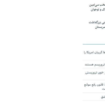
تخب سی‌امین
ک و نوجوان
بی بزرگداشت
صربستان
ریبان امریکا را
 تروریسم هستند
 خوی تروریستی
انون رفع موانع
شق