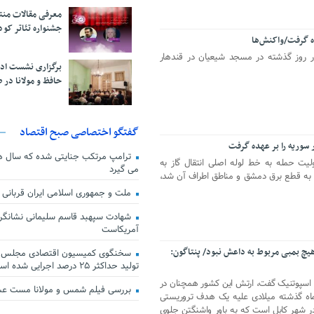
معرفی مقالات من
جشنواره تئاتر کود
ه گرفت/واکنش‌ها
 روز گذشته در مسجد شیعیان در قندهار
برگزاری نشست اد
حافظ و مولانا در 
گفتگو اختصاصی صبح اقتصاد
سوریه را بر عهده گرفت
ترامپ مرتکب جنایتی شده که سال ها گ
یت حمله به خط لوله اصلی انتقال گاز به
می گیرد
 به قطع برق دمشق و مناطق اطراف آن شد،
ملت و جمهوری اسلامی ایران قربانی
شهادت سپهبد قاسم سلیمانی نشانگر
آمریکاست
 هیچ بمبی مربوط به داعش نبود/ پنتاگون:
سخنگوی کمیسیون اقتصادی مجلس: ق
تولید حداکثر ۲۵ درصد اجرایی شده است
ی اسپوتنیک گفت، ارتش این کشور همچنان در
بررسی فیلم شمس و مولانا مست ع
 ماه گذشته میلادی علیه یک هدف تروریستی
ر شهر کابل است که به باور واشنگتن جلوی