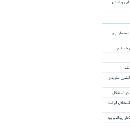
یی و اماکن
اوسمار؛ پای
ی هستیم
 شد
انشین ساپینتو
 در استقلال
استقلال لیاقت
ار رونالدو بود