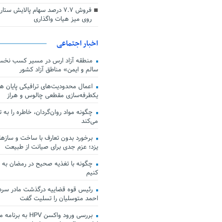
فروش ۷.۷ درصد سهام پالایش س
روی میز هیات واگذاری
اخبار اجتماعی
منطقه آزاد ارس در مسیر کسب نخس
سالم و ایمن» مناطق آزاد کشور
اعمال محدودیت‌های ترافیکی پایان هف
یکطرفه‌سازی مقطعی چالوس و هراز
چگونه مواد روان‌گردان، خاطره را به 
می‌کند
برخورد بدون تعارف با ساخت‌ و سازها
یزد؛ عزم جدی برای صیانت از طبیعت
چگونه با تغذیه صحیح در رمضان به
کنیم
رئیس قوه قضاییه درگذشت مادر سردار
احمد متوسلیان را تسلیت گفت
بررسی ورود واکسن HPV