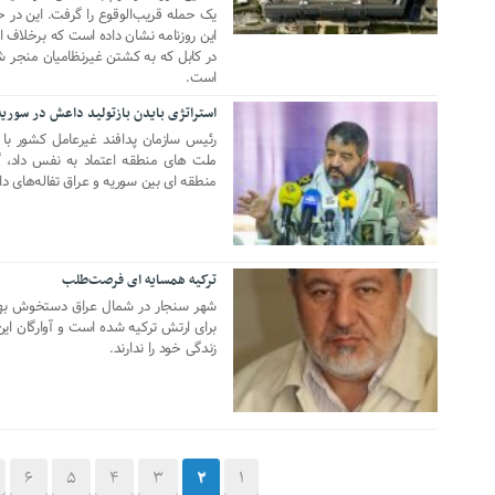
یک حمله قریب‌الوقوع را گرفت. این در ح
این روزنامه نشان داده است که برخلاف ا
در کابل که به کشتن غیرنظامیان منجر 
است.
استراتژی بایدن بازتولید داعش در سوری
24 فوریه 2021
رئیس سازمان پدافند غیرعامل کشور با 
ملت های منطقه اعتماد به نفس داد، گ
منطقه ای بین سوریه و عراق تفاله‌های دا
ترکیه همسایه ای فرصت‌طلب
17 فوریه 2021
برای ارتش ترکیه شده است و آوارگان ا
زندگی خود را ندارند.
6
5
4
3
2
1