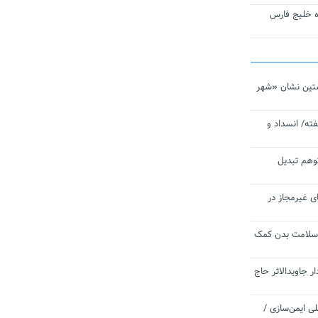
تاره خلیج فارس
تین نشان «شهر
ته/ انسداد و
توهم تبدیل
ی غیرمجاز در
 سلامت بدن کمک
 جاویدالاثر حاج
 به برنامه ملی ایمن‌سازی /