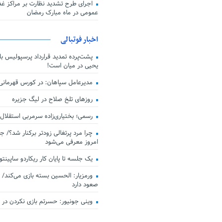
اجرای طرح تشدید نظارت بر مراکز غذا
عمومی در ماه مبارک رمضان
اخبار فوتبالی
پشت‌پرده تمدید قرارداد پرسپولیس با 
یحیی در میان است!
مدیرعامل سپاهان: در کورس قهرمان
روزهای تلخ صلاح در لیگ جزیره
رسمی؛ بختیاری‌زاده سرمربی استقلال
چرا مرد پرتغالی زودتر برکنار شد؟/ ج
امروز معرفی می‌شود
یک جلسه تا پایان کار ریکاردو ساپینتو
ورمزیار: الحسین بسته بازی می‌کند/ 
صعود دارد
وینی جونیور: حسرتم بازی نکردن در کن