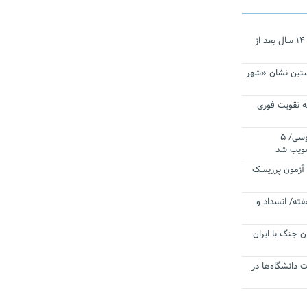
نجات‌دهنده‌ همچنان در آیینه است/ ۱۴ سال بعد از
ستین نشان «شهر
 تقویت فوری
اقتدار ناوگروه ۱۰۳ در مأموریت‌ اقیانوسی/ ۵
صویب شد
ا آزمون پرریسک
فته/ انسداد و
ن جنگ با ایران
ت دانشگاه‌ها در