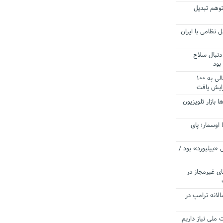
توهم تبدیل
 نظامی با ایران
دنبال سلاح
بود
آستانه الزام به دریافت صورت های مالی به ۱۰۰
زایش یافت
ا بازار تلویزیون
 اوسمار؛ پای
 «بیلبورد» بود /
ای غیرمجاز در
انه ترامپ در
 ملی نیاز داریم