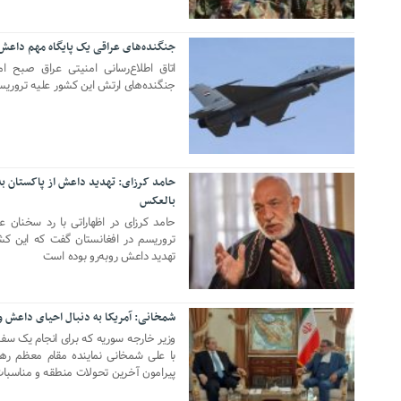
جنگنده‌های عراقی یک پایگاه مهم داعش ر
13 ژانویه 2022
اتاق اطلاع‌رسانی امنیتی عراق صبح ام
جنگنده‌های ارتش این کشور علیه تروریس
حامد کرزای: تهدید داعش از پاکستان ب
بالعکس
20 دسامبر 2021
حامد کرزای در اظهاراتی با رد سخنا
تروریسم در افغانستان گفت که این ک
تهدید داعش روبه‌رو بوده است
شمخانی: آمریکا به دنبال احیای داعش و
07 دسامبر 2021
وزیر خارجه سوریه که برای انجام یک سف
با علی شمخانی نماینده مقام معظم رهب
پیرامون آخرین تحولات منطقه و مناسبات 