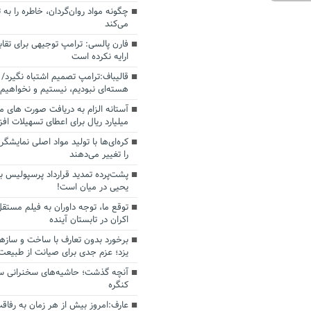
چگونه مواد روان‌گردان، خاطره را به 
می‌کند
فارن پالسی: ترامپ توجیهی برای تقابل
ارایه نکرده است
قالیباف:ترامپ تصمیم اشتباه نگیرد/ 
هسته‌ای نبودیم، نیستیم و نخواهیم 
میلیارد ریال برای اعطای تسهیلات اف
کره‌ای‌ها با تولید مواد اصلی نمایشگره
را تغییر می‌دهند
پشت‌پرده تمدید قرارداد پرسپولیس با
یحیی در میان است!
توقع ما، توجه داوران به فیلم مستقل
اکران در تابستان آینده
برخورد بدون تعارف با ساخت‌ و سازه
یزد؛ عزم جدی برای صیانت از طبیعت
آنچه گذشت؛ حاشیه‌های سخنرانی سال
کنگره
عارف:امروز بیش از هر زمان به رفاقت