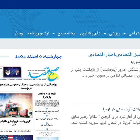
تماعی
ورزشی
علم و فناوری
مجله صبح
آرشیو روزنامه
ویدئو
چهارشنبه، 6 اسفند 1404
سوریه
شنگتن امروز (پنجشنبه) از بازداشت یکی از
ان عملیاتی نظامی در سوریه خبر داد.
لات تروریستی در اروپا
 آغاز نبرد برای گرفتن "انتقام" رهبر سابق
لیات آمریکا در شمال غرب سوریه کشته شد،