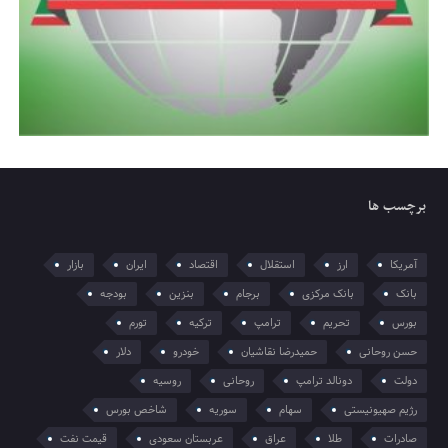
برچسب ها
آمریکا
ارز
استقلال
اقتصاد
ایران
بازار
بانک
بانک مرکزی
برجام
بنزین
بودجه
بورس
تحریم
ترامپ
ترکیه
تورم
حسن روحانی
حمیدرضا نقاشیان
خودرو
دلار
دولت
دونالد ترامپ
روحانی
روسیه
رژیم صهیونیستی
سهام
سوریه
شاخص بورس
صادرات
طلا
عراق
عربستان سعودی
قیمت نفت