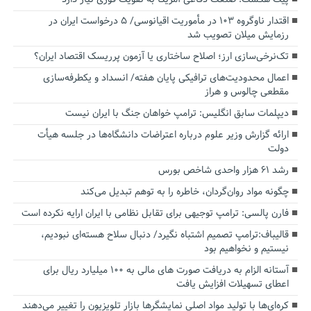
اقتدار ناوگروه ۱۰۳ در مأموریت‌ اقیانوسی/ ۵ درخواست ایران در
رزمایش میلان تصویب شد
تک‌نرخی‌سازی ارز؛ اصلاح ساختاری یا آزمون پرریسک اقتصاد ایران؟
اعمال محدودیت‌های ترافیکی پایان هفته/ انسداد و یکطرفه‌سازی
مقطعی چالوس و هراز
دیپلمات سابق انگلیس:‌ ترامپ خواهان جنگ با ایران نیست
ارائه گزارش وزیر علوم درباره اعتراضات دانشگاه‌ها در جلسه هیأت
دولت
رشد ۶۱ هزار واحدی شاخص بورس
چگونه مواد روان‌گردان، خاطره را به توهم تبدیل می‌کند
فارن پالسی: ترامپ توجیهی برای تقابل نظامی با ایران ارایه نکرده است
قالیباف:ترامپ تصمیم اشتباه نگیرد/ دنبال سلاح هسته‌ای نبودیم،
نیستیم و نخواهیم بود
آستانه الزام به دریافت صورت های مالی به ۱۰۰ میلیارد ریال برای
اعطای تسهیلات افزایش یافت
کره‌ای‌ها با تولید مواد اصلی نمایشگرها بازار تلویزیون را تغییر می‌دهند