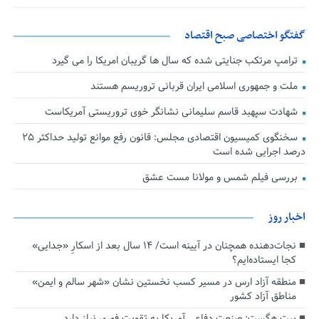
گفتگو اختصاصی صبح اقتصاد
ترامپ مرتکب جنایتی شده که سال ها گریبان امریکا را می گیرد
ملت و جمهوری اسلامی ایران قربانی تروریسم هستند
شهادت سپهبد قاسم سلیمانی نشانگر خوی تروریستی آمریکاست
سخنگوی کمیسیون اقتصادی مجلس: قانون رفع موانع تولید حداکثر ۲۵
درصد اجرایی شده است
بررسی فیلم شمس و مولانا مست عشق
اخبار روز
نجات‌دهنده‌ همچنان در آیینه است/ ۱۴ سال بعد از اسکارِ «جدایی»
کجا ایستاده‌ایم؟
منطقه آزاد ارس در مسیر کسب نخستین نشان «شهر سالم و ایمن»
مناطق آزاد کشور
پیت هگست: صنعت دفاعی آمریکا به تقویت فوری نیاز دارد