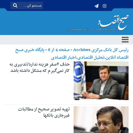
رئیس کل بانک مرکزی Archives - صفحه 4 از 8 - پایگاه خبری صبح
اقتصاد آنلاین،تحلیل اقتصادی،اخبار اقتصادی
حذف ۴صفر هزینه ندارد/تدبیری به
کار نمی‌گیرم که مشکل داشته باشد
تهیه تصویر صحیح از مطالبات
غیرجاری بانکها