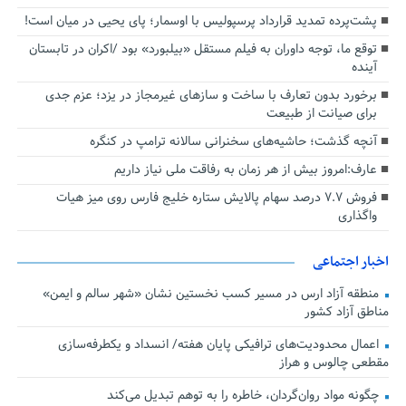
پشت‌پرده تمدید قرارداد پرسپولیس با اوسمار؛ پای یحیی در میان است!
توقع ما، توجه داوران به فیلم مستقل «بیلبورد» بود /اکران در تابستان
آینده
برخورد بدون تعارف با ساخت‌ و سازهای غیرمجاز در یزد؛ عزم جدی
برای صیانت از طبیعت
آنچه گذشت؛ حاشیه‌های سخنرانی سالانه ترامپ در کنگره
عارف:امروز بیش از هر زمان به رفاقت ملی نیاز داریم
فروش ۷.۷ درصد سهام پالایش ستاره خلیج فارس روی میز هیات
واگذاری
اخبار اجتماعی
منطقه آزاد ارس در مسیر کسب نخستین نشان «شهر سالم و ایمن»
مناطق آزاد کشور
اعمال محدودیت‌های ترافیکی پایان هفته/ انسداد و یکطرفه‌سازی
مقطعی چالوس و هراز
چگونه مواد روان‌گردان، خاطره را به توهم تبدیل می‌کند