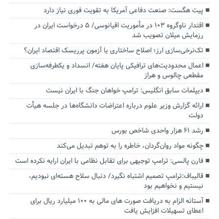
پیت هگست: صنعت دفاعی آمریکا به تقویت فوری نیاز دارد
اقتدار ناوگروه ۱۰۳ در مأموریت‌ اقیانوسی/ ۵ درخواست ایران در
رزمایش میلان تصویب شد
تک‌نرخی‌سازی ارز؛ اصلاح ساختاری یا آزمون پرریسک اقتصاد ایران؟
اعمال محدودیت‌های ترافیکی پایان هفته/ انسداد و یکطرفه‌سازی
مقطعی چالوس و هراز
دیپلمات سابق انگلیس:‌ ترامپ خواهان جنگ با ایران نیست
ارائه گزارش وزیر علوم درباره اعتراضات دانشگاه‌ها در جلسه هیأت
دولت
رشد ۶۱ هزار واحدی شاخص بورس
چگونه مواد روان‌گردان، خاطره را به توهم تبدیل می‌کند
فارن پالسی: ترامپ توجیهی برای تقابل نظامی با ایران ارایه نکرده است
قالیباف:ترامپ تصمیم اشتباه نگیرد/ دنبال سلاح هسته‌ای نبودیم،
نیستیم و نخواهیم بود
آستانه الزام به دریافت صورت های مالی به ۱۰۰ میلیارد ریال برای
اعطای تسهیلات افزایش یافت