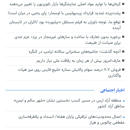
کره‌ای‌ها با تولید مواد اصلی نمایشگرها بازار تلویزیون را تغییر می‌دهند
پشت‌پرده تمدید قرارداد پرسپولیس با اوسمار؛ پای یحیی در میان است!
توقع ما، توجه داوران به فیلم مستقل «بیلبورد» بود /اکران در تابستان
آینده
برخورد بدون تعارف با ساخت‌ و سازهای غیرمجاز در یزد؛ عزم جدی
برای صیانت از طبیعت
آنچه گذشت؛ حاشیه‌های سخنرانی سالانه ترامپ در کنگره
عارف:امروز بیش از هر زمان به رفاقت ملی نیاز داریم
فروش ۷.۷ درصد سهام پالایش ستاره خلیج فارس روی میز هیات
واگذاری
اخبار اجتماعی
منطقه آزاد ارس در مسیر کسب نخستین نشان «شهر سالم و ایمن»
مناطق آزاد کشور
اعمال محدودیت‌های ترافیکی پایان هفته/ انسداد و یکطرفه‌سازی
مقطعی چالوس و هراز