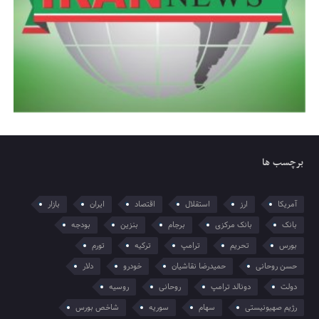
برچسب ها
آمریکا
ارز
استقلال
اقتصاد
ایران
بازار
بانک
بانک مرکزی
برجام
بنزین
بودجه
بورس
تحریم
ترامپ
ترکیه
تورم
حسن روحانی
حمیدرضا نقاشیان
خودرو
دلار
دولت
دونالد ترامپ
روحانی
روسیه
رژیم صهیونیستی
سهام
سوریه
شاخص بورس