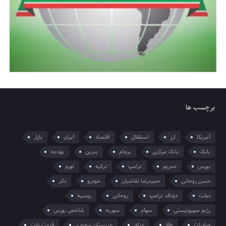
برچسب ها
آمریکا
ارز
استقلال
اقتصاد
ایران
بازار
بانک
بانک مرکزی
برجام
بنزین
بودجه
بورس
تحریم
ترامپ
ترکیه
تورم
حسن روحانی
حمیدرضا نقاشیان
خودرو
دلار
دولت
دونالد ترامپ
روحانی
روسیه
رژیم صهیونیستی
سهام
سوریه
شاخص بورس
صادرات
طلا
عراق
عربستان سعودی
قیمت نفت