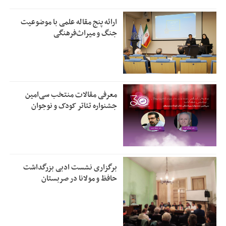
ارائه پنج مقاله علمی با موضوعیت
جنگ و میراث‌فرهنگی
معرفی مقالات منتخب سی‌امین
جشنواره تئاتر کودک و نوجوان
برگزاری نشست ادبی بزرگداشت
حافظ و مولانا در صربستان