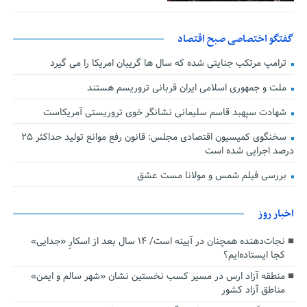
گفتگو اختصاصی صبح اقتصاد
ترامپ مرتکب جنایتی شده که سال ها گریبان امریکا را می گیرد
ملت و جمهوری اسلامی ایران قربانی تروریسم هستند
شهادت سپهبد قاسم سلیمانی نشانگر خوی تروریستی آمریکاست
سخنگوی کمیسیون اقتصادی مجلس: قانون رفع موانع تولید حداکثر ۲۵
درصد اجرایی شده است
بررسی فیلم شمس و مولانا مست عشق
اخبار روز
نجات‌دهنده‌ همچنان در آیینه است/ ۱۴ سال بعد از اسکارِ «جدایی»
کجا ایستاده‌ایم؟
منطقه آزاد ارس در مسیر کسب نخستین نشان «شهر سالم و ایمن»
مناطق آزاد کشور