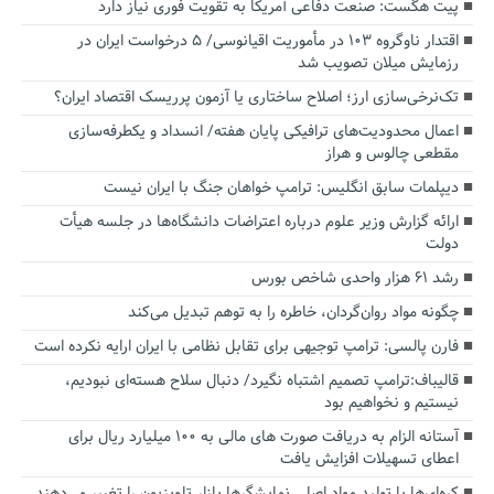
پیت هگست: صنعت دفاعی آمریکا به تقویت فوری نیاز دارد
اقتدار ناوگروه ۱۰۳ در مأموریت‌ اقیانوسی/ ۵ درخواست ایران در
رزمایش میلان تصویب شد
تک‌نرخی‌سازی ارز؛ اصلاح ساختاری یا آزمون پرریسک اقتصاد ایران؟
اعمال محدودیت‌های ترافیکی پایان هفته/ انسداد و یکطرفه‌سازی
مقطعی چالوس و هراز
دیپلمات سابق انگلیس:‌ ترامپ خواهان جنگ با ایران نیست
ارائه گزارش وزیر علوم درباره اعتراضات دانشگاه‌ها در جلسه هیأت
دولت
رشد ۶۱ هزار واحدی شاخص بورس
چگونه مواد روان‌گردان، خاطره را به توهم تبدیل می‌کند
فارن پالسی: ترامپ توجیهی برای تقابل نظامی با ایران ارایه نکرده است
قالیباف:ترامپ تصمیم اشتباه نگیرد/ دنبال سلاح هسته‌ای نبودیم،
نیستیم و نخواهیم بود
آستانه الزام به دریافت صورت های مالی به ۱۰۰ میلیارد ریال برای
اعطای تسهیلات افزایش یافت
کره‌ای‌ها با تولید مواد اصلی نمایشگرها بازار تلویزیون را تغییر می‌دهند