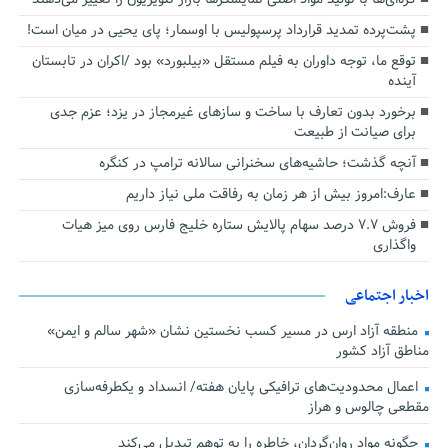
پشت‌پرده تمدید قرارداد پرسپولیس با اوسمار؛ پای یحیی در میان است!
توقع ما، توجه داوران به فیلم مستقل «بیلبورد» بود /اکران در تابستان
آینده
برخورد بدون تعارف با ساخت‌ و سازهای غیرمجاز در یزد؛ عزم جدی
برای صیانت از طبیعت
آنچه گذشت؛ حاشیه‌های سخنرانی سالانه ترامپ در کنگره
عارف:امروز بیش از هر زمان به رفاقت ملی نیاز داریم
فروش ۷.۷ درصد سهام پالایش ستاره خلیج فارس روی میز هیات
واگذاری
اخبار اجتماعی
منطقه آزاد ارس در مسیر کسب نخستین نشان «شهر سالم و ایمن»
مناطق آزاد کشور
اعمال محدودیت‌های ترافیکی پایان هفته/ انسداد و یکطرفه‌سازی
مقطعی چالوس و هراز
چگونه مواد روان‌گردان، خاطره را به توهم تبدیل می‌کند