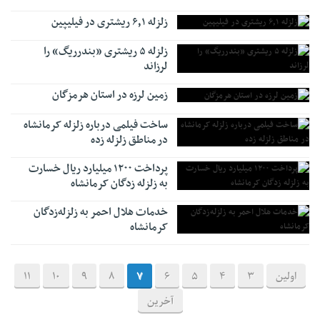
زلزله ۶٫۱ ریشتری در فیلیپین
زلزله ۵ ریشتری «بندرریگ» را
لرزاند
زمین لرزه در استان هرمزگان
ساخت فیلمی درباره زلزله کرمانشاه
در مناطق زلزله زده
پرداخت ۱۲۰۰ میلیارد ریال خسارت
به زلزله زدگان کرمانشاه
خدمات هلال احمر به زلزله‌زدگان
کرمانشاه
اولین
3
4
5
6
7
8
9
10
11
آخرین