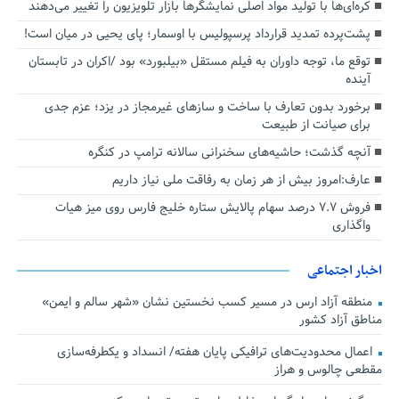
کره‌ای‌ها با تولید مواد اصلی نمایشگرها بازار تلویزیون را تغییر می‌دهند
پشت‌پرده تمدید قرارداد پرسپولیس با اوسمار؛ پای یحیی در میان است!
توقع ما، توجه داوران به فیلم مستقل «بیلبورد» بود /اکران در تابستان
آینده
برخورد بدون تعارف با ساخت‌ و سازهای غیرمجاز در یزد؛ عزم جدی
برای صیانت از طبیعت
آنچه گذشت؛ حاشیه‌های سخنرانی سالانه ترامپ در کنگره
عارف:امروز بیش از هر زمان به رفاقت ملی نیاز داریم
فروش ۷.۷ درصد سهام پالایش ستاره خلیج فارس روی میز هیات
واگذاری
اخبار اجتماعی
منطقه آزاد ارس در مسیر کسب نخستین نشان «شهر سالم و ایمن»
مناطق آزاد کشور
اعمال محدودیت‌های ترافیکی پایان هفته/ انسداد و یکطرفه‌سازی
مقطعی چالوس و هراز