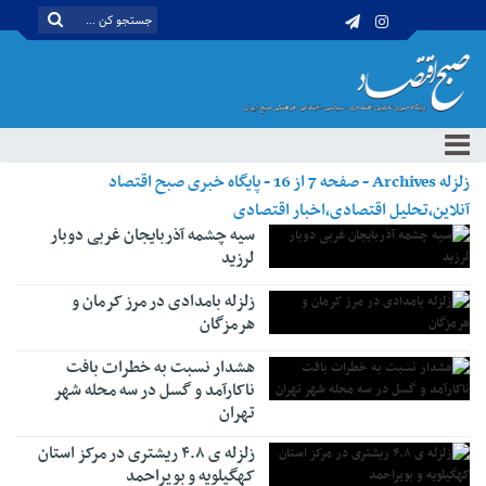
زلزله Archives - صفحه 7 از 16 - پایگاه خبری صبح اقتصاد
آنلاین،تحلیل اقتصادی،اخبار اقتصادی
سیه چشمه آذربایجان غربی دوبار
لرزید
زلزله بامدادی در مرز کرمان و
هرمزگان
هشدار نسبت به خطرات بافت
ناکارآمد و گسل در سه محله شهر
تهران
زلزله ی ۴.۸ ریشتری در مرکز استان
کهگیلویه و بویراحمد