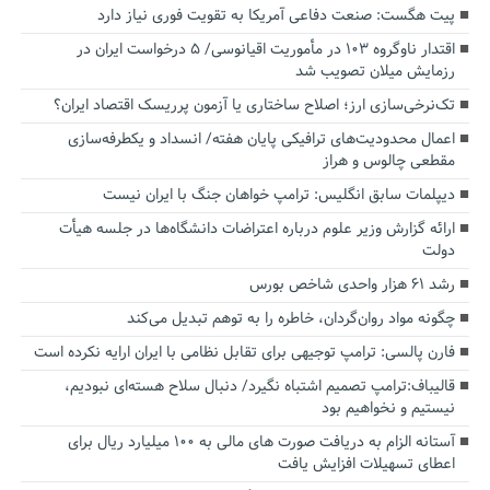
پیت هگست: صنعت دفاعی آمریکا به تقویت فوری نیاز دارد
اقتدار ناوگروه ۱۰۳ در مأموریت‌ اقیانوسی/ ۵ درخواست ایران در
رزمایش میلان تصویب شد
تک‌نرخی‌سازی ارز؛ اصلاح ساختاری یا آزمون پرریسک اقتصاد ایران؟
اعمال محدودیت‌های ترافیکی پایان هفته/ انسداد و یکطرفه‌سازی
مقطعی چالوس و هراز
دیپلمات سابق انگلیس:‌ ترامپ خواهان جنگ با ایران نیست
ارائه گزارش وزیر علوم درباره اعتراضات دانشگاه‌ها در جلسه هیأت
دولت
رشد ۶۱ هزار واحدی شاخص بورس
چگونه مواد روان‌گردان، خاطره را به توهم تبدیل می‌کند
فارن پالسی: ترامپ توجیهی برای تقابل نظامی با ایران ارایه نکرده است
قالیباف:ترامپ تصمیم اشتباه نگیرد/ دنبال سلاح هسته‌ای نبودیم،
نیستیم و نخواهیم بود
آستانه الزام به دریافت صورت های مالی به ۱۰۰ میلیارد ریال برای
اعطای تسهیلات افزایش یافت