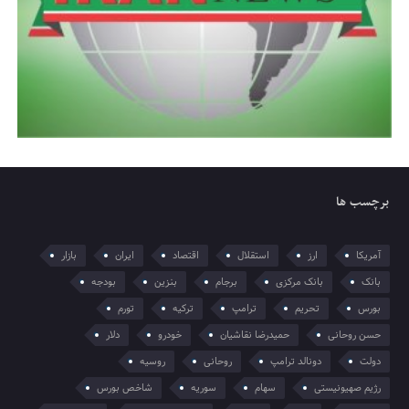
برچسب ها
آمریکا
ارز
استقلال
اقتصاد
ایران
بازار
بانک
بانک مرکزی
برجام
بنزین
بودجه
بورس
تحریم
ترامپ
ترکیه
تورم
حسن روحانی
حمیدرضا نقاشیان
خودرو
دلار
دولت
دونالد ترامپ
روحانی
روسیه
رژیم صهیونیستی
سهام
سوریه
شاخص بورس