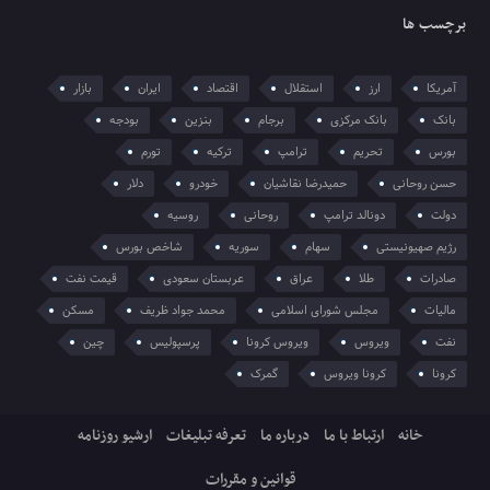
برچسب ها
آمریکا
ارز
استقلال
اقتصاد
ایران
بازار
بانک
بانک مرکزی
برجام
بنزین
بودجه
بورس
تحریم
ترامپ
ترکیه
تورم
حسن روحانی
حمیدرضا نقاشیان
خودرو
دلار
دولت
دونالد ترامپ
روحانی
روسیه
رژیم صهیونیستی
سهام
سوریه
شاخص بورس
صادرات
طلا
عراق
عربستان سعودی
قیمت نفت
مالیات
مجلس شورای اسلامی
محمد جواد ظریف
مسکن
نفت
ویروس
ویروس کرونا
پرسپولیس
چین
کرونا
کرونا ویروس
گمرک
خانه
ارتباط با ما
درباره ما
تعرفه تبلیغات
ارشیو روزنامه
قوانین و مقررات