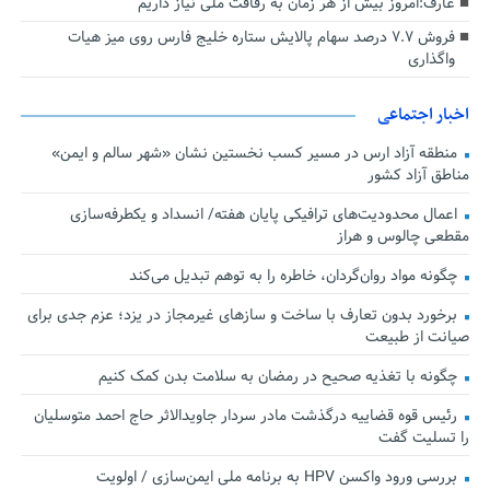
عارف:امروز بیش از هر زمان به رفاقت ملی نیاز داریم
فروش ۷.۷ درصد سهام پالایش ستاره خلیج فارس روی میز هیات
واگذاری
اخبار اجتماعی
منطقه آزاد ارس در مسیر کسب نخستین نشان «شهر سالم و ایمن»
مناطق آزاد کشور
اعمال محدودیت‌های ترافیکی پایان هفته/ انسداد و یکطرفه‌سازی
مقطعی چالوس و هراز
چگونه مواد روان‌گردان، خاطره را به توهم تبدیل می‌کند
برخورد بدون تعارف با ساخت‌ و سازهای غیرمجاز در یزد؛ عزم جدی برای
صیانت از طبیعت
چگونه با تغذیه صحیح در رمضان به سلامت بدن کمک کنیم
رئیس قوه قضاییه درگذشت مادر سردار جاویدالاثر حاج احمد متوسلیان
را تسلیت گفت
بررسی ورود واکسن HPV به برنامه ملی ایمن‌سازی / اولویت