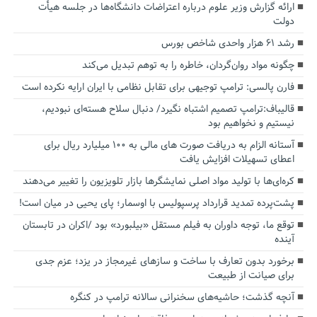
ارائه گزارش وزیر علوم درباره اعتراضات دانشگاه‌ها در جلسه هیأت
دولت
رشد ۶۱ هزار واحدی شاخص بورس
چگونه مواد روان‌گردان، خاطره را به توهم تبدیل می‌کند
فارن پالسی: ترامپ توجیهی برای تقابل نظامی با ایران ارایه نکرده است
قالیباف:ترامپ تصمیم اشتباه نگیرد/ دنبال سلاح هسته‌ای نبودیم،
نیستیم و نخواهیم بود
آستانه الزام به دریافت صورت های مالی به ۱۰۰ میلیارد ریال برای
اعطای تسهیلات افزایش یافت
کره‌ای‌ها با تولید مواد اصلی نمایشگرها بازار تلویزیون را تغییر می‌دهند
پشت‌پرده تمدید قرارداد پرسپولیس با اوسمار؛ پای یحیی در میان است!
توقع ما، توجه داوران به فیلم مستقل «بیلبورد» بود /اکران در تابستان
آینده
برخورد بدون تعارف با ساخت‌ و سازهای غیرمجاز در یزد؛ عزم جدی
برای صیانت از طبیعت
آنچه گذشت؛ حاشیه‌های سخنرانی سالانه ترامپ در کنگره