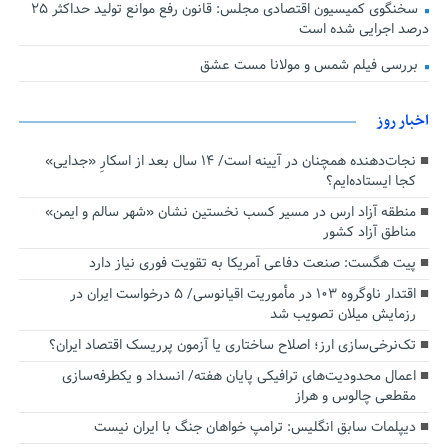
سخنگوی کمیسیون اقتصادی مجلس: قانون رفع موانع تولید حداکثر ۲۵
درصد اجرایی شده است
بررسی فیلم شمس و مولانا مست عشق
اخبار روز
نجات‌دهنده‌ همچنان در آیینه است/ ۱۴ سال بعد از اسکارِ «جدایی»
کجا ایستاده‌ایم؟
منطقه آزاد ارس در مسیر کسب نخستین نشان «شهر سالم و ایمن»
مناطق آزاد کشور
پیت هگست: صنعت دفاعی آمریکا به تقویت فوری نیاز دارد
اقتدار ناوگروه ۱۰۳ در مأموریت‌ اقیانوسی/ ۵ درخواست ایران در
رزمایش میلان تصویب شد
تک‌نرخی‌سازی ارز؛ اصلاح ساختاری یا آزمون پرریسک اقتصاد ایران؟
اعمال محدودیت‌های ترافیکی پایان هفته/ انسداد و یکطرفه‌سازی
مقطعی چالوس و هراز
دیپلمات سابق انگلیس:‌ ترامپ خواهان جنگ با ایران نیست