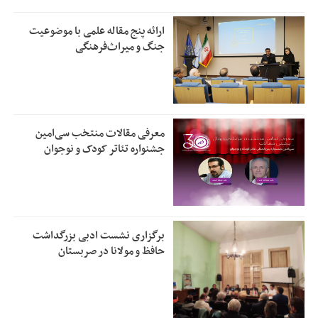
ارائه پنج مقاله علمی با موضوعیت
جنگ و میراث‌فرهنگی
معرفی مقالات منتخب سی‌امین
جشنواره تئاتر کودک و نوجوان
برگزاری نشست ادبی بزرگداشت
حافظ و مولانا در صربستان