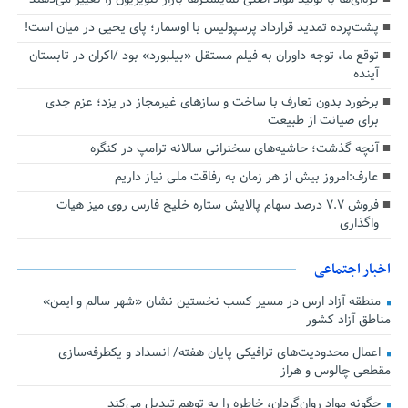
پشت‌پرده تمدید قرارداد پرسپولیس با اوسمار؛ پای یحیی در میان است!
توقع ما، توجه داوران به فیلم مستقل «بیلبورد» بود /اکران در تابستان
آینده
برخورد بدون تعارف با ساخت‌ و سازهای غیرمجاز در یزد؛ عزم جدی
برای صیانت از طبیعت
آنچه گذشت؛ حاشیه‌های سخنرانی سالانه ترامپ در کنگره
عارف:امروز بیش از هر زمان به رفاقت ملی نیاز داریم
فروش ۷.۷ درصد سهام پالایش ستاره خلیج فارس روی میز هیات
واگذاری
اخبار اجتماعی
منطقه آزاد ارس در مسیر کسب نخستین نشان «شهر سالم و ایمن»
مناطق آزاد کشور
اعمال محدودیت‌های ترافیکی پایان هفته/ انسداد و یکطرفه‌سازی
مقطعی چالوس و هراز
چگونه مواد روان‌گردان، خاطره را به توهم تبدیل می‌کند