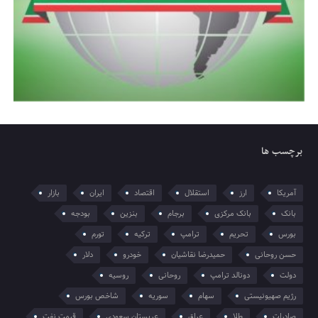
برچسب ها
آمریکا
ارز
استقلال
اقتصاد
ایران
بازار
بانک
بانک مرکزی
برجام
بنزین
بودجه
بورس
تحریم
ترامپ
ترکیه
تورم
حسن روحانی
حمیدرضا نقاشیان
خودرو
دلار
دولت
دونالد ترامپ
روحانی
روسیه
رژیم صهیونیستی
سهام
سوریه
شاخص بورس
صادرات
طلا
عراق
عربستان سعودی
قیمت نفت