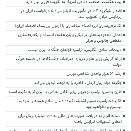
پیت هگست: صنعت دفاعی آمریکا به تقویت فوری نیاز دارد
اقتدار ناوگروه ۱۰۳ در مأموریت‌ اقیانوسی/ ۵ درخواست ایران در
رزمایش میلان تصویب شد
تک‌نرخی‌سازی ارز؛ اصلاح ساختاری یا آزمون پرریسک اقتصاد ایران؟
اعمال محدودیت‌های ترافیکی پایان هفته/ انسداد و یکطرفه‌سازی
مقطعی چالوس و هراز
دیپلمات سابق انگلیس:‌ ترامپ خواهان جنگ با ایران نیست
ارائه گزارش وزیر علوم درباره اعتراضات دانشگاه‌ها در جلسه هیأت
دولت
رشد ۶۱ هزار واحدی شاخص بورس
چگونه مواد روان‌گردان، خاطره را به توهم تبدیل می‌کند
فارن پالسی: ترامپ توجیهی برای تقابل نظامی با ایران ارایه نکرده است
قالیباف:ترامپ تصمیم اشتباه نگیرد/ دنبال سلاح هسته‌ای نبودیم،
نیستیم و نخواهیم بود
آستانه الزام به دریافت صورت های مالی به ۱۰۰ میلیارد ریال برای
اعطای تسهیلات افزایش یافت
کره‌ای‌ها با تولید مواد اصلی نمایشگرها بازار تلویزیون را تغییر می‌دهند