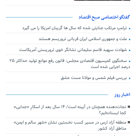
گفتگو اختصاصی صبح اقتصاد
ترامپ مرتکب جنایتی شده که سال ها گریبان امریکا را می گیرد
ملت و جمهوری اسلامی ایران قربانی تروریسم هستند
شهادت سپهبد قاسم سلیمانی نشانگر خوی تروریستی آمریکاست
سخنگوی کمیسیون اقتصادی مجلس: قانون رفع موانع تولید حداکثر ۲۵
درصد اجرایی شده است
بررسی فیلم شمس و مولانا مست عشق
اخبار روز
نجات‌دهنده‌ همچنان در آیینه است/ ۱۴ سال بعد از اسکارِ «جدایی»
کجا ایستاده‌ایم؟
منطقه آزاد ارس در مسیر کسب نخستین نشان «شهر سالم و ایمن»
مناطق آزاد کشور