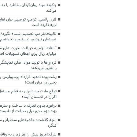
چگونه مواد روان‌گردان، خاطره را به 
می‌کند
فارن پالسی: ترامپ توجیهی برای تقابل
ارایه نکرده است
قالیباف:ترامپ تصمیم اشتباه نگیرد/ 
هسته‌ای نبودیم، نیستیم و نخواهیم 
میلیارد ریال برای اعطای تسهیلات اف
کره‌ای‌ها با تولید مواد اصلی نمایشگره
را تغییر می‌دهند
پشت‌پرده تمدید قرارداد پرسپولیس با
یحیی در میان است!
توقع ما، توجه داوران به فیلم مستقل
اکران در تابستان آینده
برخورد بدون تعارف با ساخت‌ و سازه
یزد؛ عزم جدی برای صیانت از طبیعت
آنچه گذشت؛ حاشیه‌های سخنرانی سال
کنگره
عارف:امروز بیش از هر زمان به رفاقت