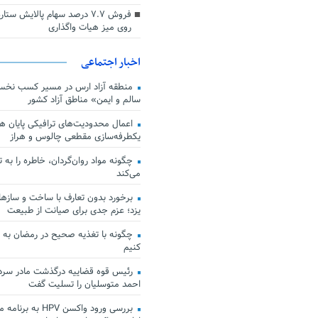
فروش ۷.۷ درصد سهام پالایش س
روی میز هیات واگذاری
اخبار اجتماعی
منطقه آزاد ارس در مسیر کسب نخس
سالم و ایمن» مناطق آزاد کشور
اعمال محدودیت‌های ترافیکی پایان هف
یکطرفه‌سازی مقطعی چالوس و هراز
چگونه مواد روان‌گردان، خاطره را به 
می‌کند
برخورد بدون تعارف با ساخت‌ و سازها
یزد؛ عزم جدی برای صیانت از طبیعت
چگونه با تغذیه صحیح در رمضان به
کنیم
رئیس قوه قضاییه درگذشت مادر سردار
احمد متوسلیان را تسلیت گفت
بررسی ورود واکسن HPV