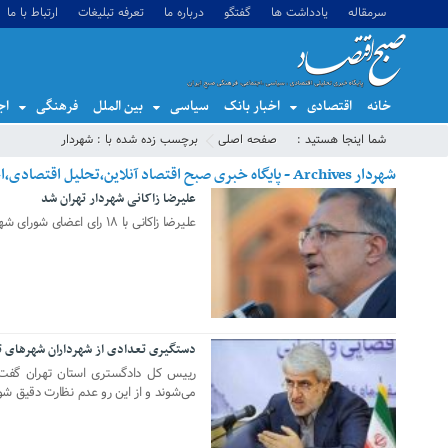
سرمقاله
یادداشت ها
گفتگو
درباره ما
تعرفه تبلیغات
ارتباط با ما
خانه
اقتصادی
اخبار بانک
سیاسی
بین الملل
فرهنگی
اج
شما اینجا هستید :
صفحه اصلی
برچسب زده شده با : شهردار
شهردار Archives - پایگاه خبری صبح اقتصاد آنلاین،تحلیل اقتصادی،اخبار اقتصادی
علیرضا زاکانی شهردار تهران شد
08 آگوست 2021
علیرضا زاکانی با ١٨ رای اعضای شورای شهر، شهردار تهران شد.
دستگیری تعدادی از شهرداران شهرهای ت
28 سپتامبر 2020
رییس کل دادگستری استان تهران گفت:
می‌شوند و از این رو عدم نظارت دقیق ش