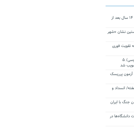
نجات‌دهنده‌ همچنان در آیینه است/ ۱۴ سال بعد از
ستین نشان «شهر
 تقویت فوری
اقتدار ناوگروه ۱۰۳ در مأموریت‌ اقیانوسی/ ۵
صویب شد
ا آزمون پرریسک
فته/ انسداد و
ن جنگ با ایران
ت دانشگاه‌ها در