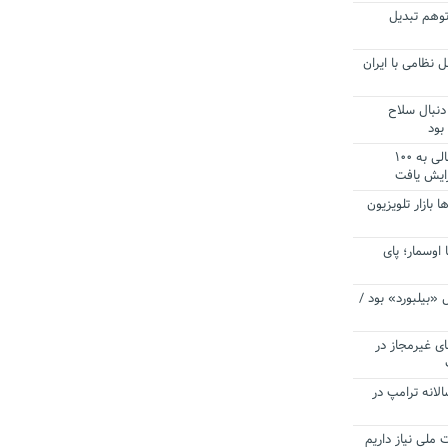
توهم تبدیل
 نظامی با ایران
دنبال سلاح
بود
آستانه الزام به دریافت صورت های مالی به ۱۰۰
زایش یافت
ا بازار تلویزیون
 اوسمار؛ پای
 «بیلبورد» بود /
ای غیرمجاز در
انه ترامپ در
 ملی نیاز داریم