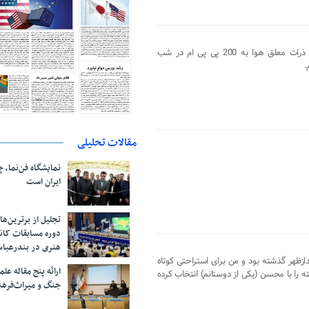
شهردار تهران گفت: با توجه به رسیدن ذرات معلق هوا به 200 پی پی ام در شب
.
مقالات تحلیلی
نمایشگاه فن‌نما، 
ایران است
تجلیل از بر‌ترین‌
دوره مسابقات کان
هنری در بندرعبا
ریف زاده : ساعت کمی از 3 بعدازظهر گذشته بود و من برای استراحتی کوتاه
ارائه پنج مقاله ع
 را با محسن (یکی از دوستانم) انتخاب کرده
جنگ و میراث‌فره