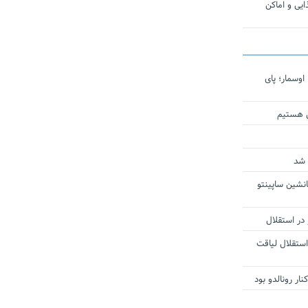
یی و اماکن
اوسمار؛ پای
ی هستیم
 شد
انشین ساپینتو
 در استقلال
استقلال لیاقت
ار رونالدو بود