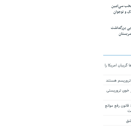
تخب سی‌امین
ک و نوجوان
بی بزرگداشت
صربستان
ریبان امریکا را
 تروریسم هستند
 خوی تروریستی
انون رفع موانع
شق