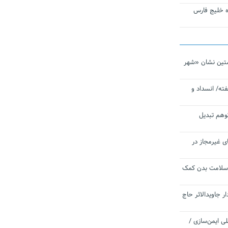
تاره خلیج فارس
تین نشان «شهر
ته/ انسداد و
توهم تبدیل
ی غیرمجاز در
 سلامت بدن کمک
 جاویدالاثر حاج
 به برنامه ملی ایمن‌سازی /