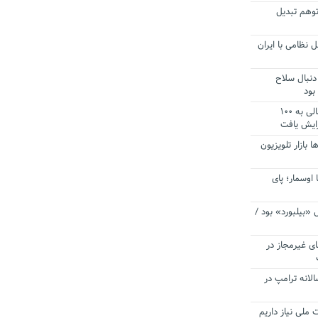
توهم تبدیل
 نظامی با ایران
دنبال سلاح
بود
آستانه الزام به دریافت صورت های مالی به ۱۰۰
زایش یافت
ا بازار تلویزیون
 اوسمار؛ پای
 «بیلبورد» بود /
ای غیرمجاز در
انه ترامپ در
 ملی نیاز داریم