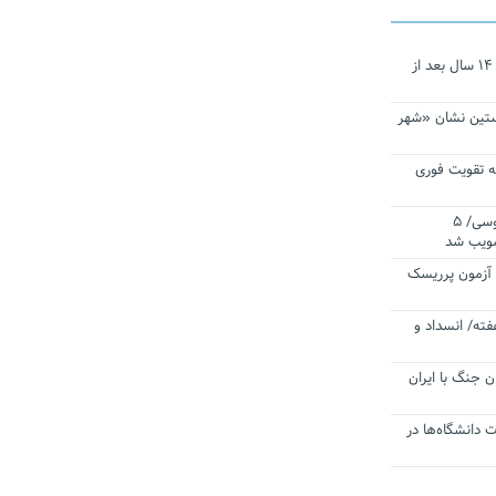
نجات‌دهنده‌ همچنان در آیینه است/ ۱۴ سال بعد از
ستین نشان «شهر
 تقویت فوری
اقتدار ناوگروه ۱۰۳ در مأموریت‌ اقیانوسی/ ۵
صویب شد
ا آزمون پرریسک
فته/ انسداد و
ن جنگ با ایران
ت دانشگاه‌ها در