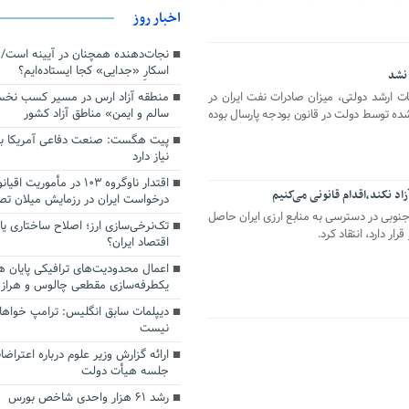
اخبار روز
اسکارِ «جدایی» کجا ایستاده‌ایم؟
منطقه آزاد ارس در مسیر کسب نخ
ت ارشد دولتی، میزان صادرات نفت ایران در
سالم و ایمن» مناطق آزاد کشور
 شده توسط دولت در قانون بودجه پارسال بوده
پیت هگست: صنعت دفاعی آمریکا به
نیاز دارد
اد نکند،اقدام قانونی می‌کنیم
درخواست ایران در رزمایش میلان ت
جنوبی در دسترسی به منابع ارزی ایران حاصل
تک‌نرخی‌سازی ارز؛ اصلاح ساختاری ی
ار دارد، انتقاد کرد.
اقتصاد ایران؟
اعمال محدودیت‌های ترافیکی پایان ه
یکطرفه‌سازی مقطعی چالوس و هراز
دیپلمات سابق انگلیس:‌ ترامپ خواها
نیست
ارائه گزارش وزیر علوم درباره اعتراضا
جلسه هیأت دولت
رشد ۶۱ هزار واحدی شاخص بورس