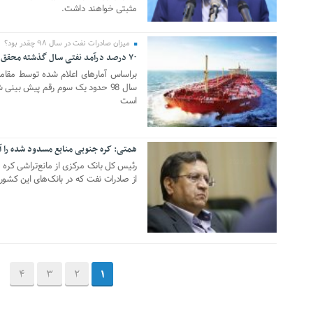
مثبتی خواهند داشت.
میزان صادرات نفت در سال ۹۸ چقدر بود؟
۷۰ درصد درآمد نفتی سال گذشته محقق نشد
19 ژوئن 2020
براساس آمارهای اعلام شده توسط مقاما
سال 98 حدود یک سوم رقم پیش بینی
است
همتی: کره جنوبی منابع مسدود شده را آز
10 ژوئن 2020
رئیس کل بانک مرکزی از مانع‌تراشی کره 
از صادرات نفت که در بانک‌های این کشور قر
4
3
2
1