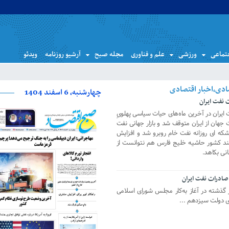
تماعی
ورزشی
علم و فناوری
مجله صبح
آرشیو روزنامه
ویدئو
چهارشنبه، 6 اسفند 1404
 نفت ایران
یران در آخرین ماه‌های حیات سیاسی پهلویِ
1 صادرات 10 درصد نفت جهان از ایران متوقف شد و بازار جهانی نفت
د پنج میلیون و 500 هزار بشکه ای روزانه نفت خام روبرو شد و افزایش
چند کشور حاشیه خلیج فارس هم نتوانست از
نی بکاهد.
 صادرات نفت ایران
گذشته در آغاز به‌کار مجلس شورای اسلامی
ی دولت سیزدهم ...