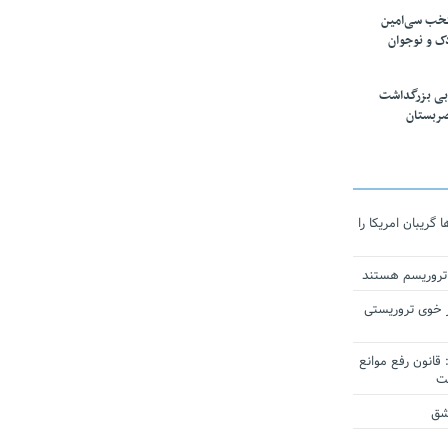
تخب سی‌امین
ک و نوجوان
بی بزرگداشت
صربستان
ریبان امریکا را
 تروریسم هستند
 خوی تروریستی
انون رفع موانع
شق