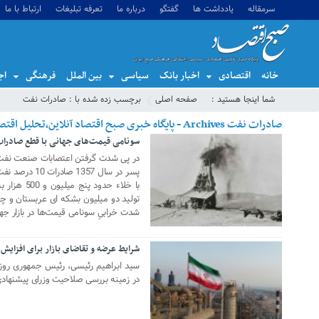
سرمقاله
یادداشت ها
گفتگو
درباره ما
تعرفه تبلیغات
ارتباط با ما
خانه
اقتصادی
اخبار بانک
سیاسی
بین الملل
فرهنگی
اج
شما اینجا هستید :
صفحه اصلی
برچسب زده شده با : صادرات نفت
صادرات نفت Archives - پایگاه خبری صبح اقتصاد آنلاین،تحلیل اقتصادی،اخبار اقتصادی
سونامی قیمت‌های جهانی با قطع صادرات
26 دسامبر 2021
در پی شدت گرفتن اعتصابات صنعت نفت ا
پسر در سال 357
با خلاء حدو
تولید دو میلیون بشکه ای عربستان و 
شدت خرابیِ سونامی قیمت‌ها در بازار جها
شرایط عرضه و تقاضای بازار برای افزایش
22 آگوست 2021
سید ابراهیم رئیسی، رئیس جمهوری روز 
در زمینه بررسی صلاحیت وزرای پیشنهاد