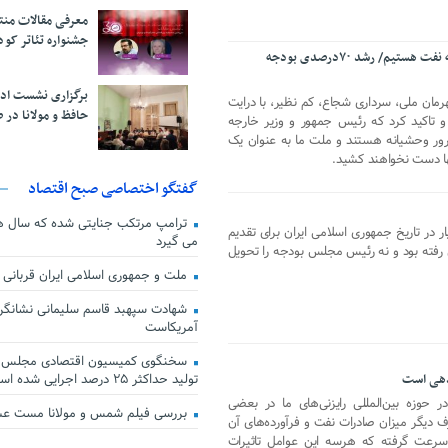
معرفی مقالات من
جشنواره تئاتر کود
آماده صادرات دو میلیون و ۳۰۰هزار بشکه نفت هستیم/ رشد ۷۰درصدی بودجه
برگزاری نشست اد
مان ملی، سرداری شجاع، کم نظیر، با درایت
حافظ و مولانا در 
و تاکید کرد که رئیس جمهور و وزیر خارجه
ترور وحشیانه هستند و ملت ما به عنوان یک
نها دست نخواهند کشید.
گفتگو اختصاصی صبح اقتصاد
ترامپ مرتکب جنایتی شده که سال ها گ
رماه ۹۹ برای اولین بار در تاریخ جمهوری اسلامی ایران برای تقدیم
می گیرد
رفته بود و نه رئیس مجلس بودجه را تحویل
ملت و جمهوری اسلامی ایران قربانی
شهادت سپهبد قاسم سلیمانی نشانگر
آمریکاست
سخنگوی کمیسیون اقتصادی مجلس: ق
تولید حداکثر ۲۵ درصد اجرایی شده است
ردهی است
 حوزه بین‌المللی رایزنی‌های ما در بعضی
بررسی فیلم شمس و مولانا مست ع
 دیگر میزان صادرات نفت و فرآورده‌های آن
 سرعت گرفته که هرسه این عوامل تاثیرات