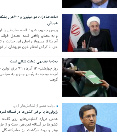
عمرانی
30 دسامبر 2020
رییس جمهور، شهید قاسم سلیمانی را قهر
و به معنای واقعی کلمه معتدل خواند 
آمریکا از مسوولان اصلی این جنایت و 
حق، تا گرفتن انتقام خون عزیزشان، از آ
بودجه تقدیمی دولت شکلی است
06 دسامبر 2020
روز چهارشنبه ۱۲ آذ
لایحه بودجه نه رئیس جمهور به مجلس 
گرفت
روایت همتی از گشایش‌های ارزی
رایزنی‌ها با برخی کشورها در آستانه ثم
21 سپتامبر 2020
همتی درباره گشایش‌های ارزی گفت: در
کشورها در آستانه ثمردهی است و از طرف
بهتر و روند بازگشت ارز صادرکنندگان