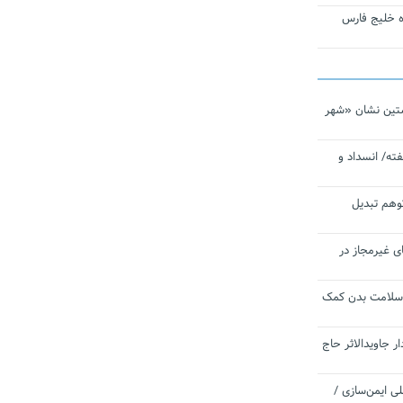
تاره خلیج فارس
تین نشان «شهر
ته/ انسداد و
توهم تبدیل
ی غیرمجاز در
 سلامت بدن کمک
 جاویدالاثر حاج
 به برنامه ملی ایمن‌سازی /