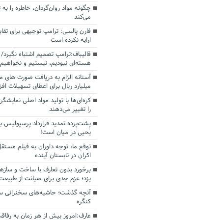
چگونه مواد روان‌گردان، خاطره را به 
می‌کند
فارن پالسی: ترامپ توجیهی برای تقابل
ارایه نکرده است
قالیباف:ترامپ تصمیم اشتباه نگیرد/ 
هسته‌ای نبودیم، نیستیم و نخواهیم 
میلیارد ریال برای اعطای تسهیلات اف
کره‌ای‌ها با تولید مواد اصلی نمایشگره
را تغییر می‌دهند
پشت‌پرده تمدید قرارداد پرسپولیس با
یحیی در میان است!
توقع ما، توجه داوران به فیلم مستقل
اکران در تابستان آینده
برخورد بدون تعارف با ساخت‌ و سازه
یزد؛ عزم جدی برای صیانت از طبیعت
آنچه گذشت؛ حاشیه‌های سخنرانی سال
کنگره
عارف:امروز بیش از هر زمان به رفاقت