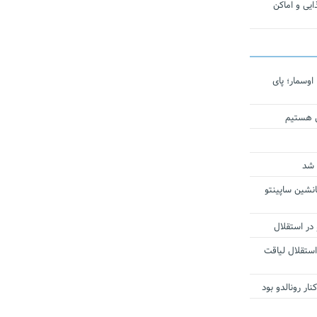
یی و اماکن
اوسمار؛ پای
ی هستیم
 شد
انشین ساپینتو
 در استقلال
استقلال لیاقت
ار رونالدو بود