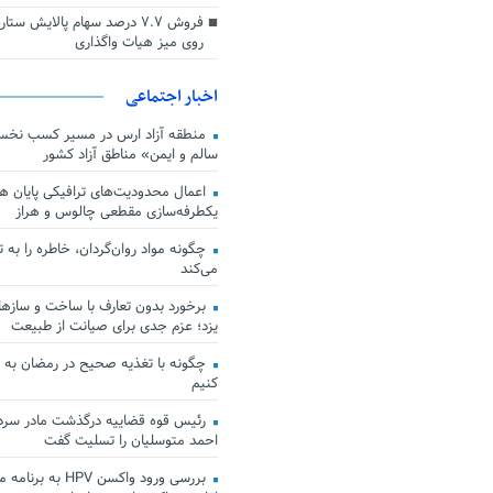
فروش ۷.۷ درصد سهام پالایش س
روی میز هیات واگذاری
اخبار اجتماعی
منطقه آزاد ارس در مسیر کسب نخس
سالم و ایمن» مناطق آزاد کشور
اعمال محدودیت‌های ترافیکی پایان هف
یکطرفه‌سازی مقطعی چالوس و هراز
چگونه مواد روان‌گردان، خاطره را به 
می‌کند
برخورد بدون تعارف با ساخت‌ و سازها
یزد؛ عزم جدی برای صیانت از طبیعت
چگونه با تغذیه صحیح در رمضان به
کنیم
رئیس قوه قضاییه درگذشت مادر سردار
احمد متوسلیان را تسلیت گفت
بررسی ورود واکسن HPV