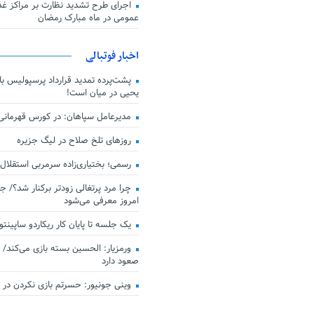
اجرای طرح تشدید نظارت بر مراکز غذا
عمومی در ماه مبارک رمضان
اخبار فوتبالی
پشت‌پرده تمدید قرارداد پرسپولیس با 
یحیی در میان است!
مدیرعامل سپاهان: در کورس قهرمان
روزهای تلخ صلاح در لیگ جزیره
رسمی؛ بختیاری‌زاده سرمربی استقلال
چرا مرد پرتغالی زودتر برکنار شد؟/ ج
امروز معرفی می‌شود
یک جلسه تا پایان کار ریکاردو ساپینتو
ورمزیار: الحسین بسته بازی می‌کند/ 
صعود دارد
وینی جونیور: حسرتم بازی نکردن در کن