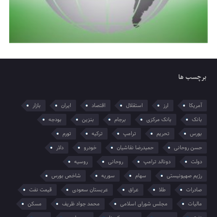
برچسب ها
آمریکا
ارز
استقلال
اقتصاد
ایران
بازار
بانک
بانک مرکزی
برجام
بنزین
بودجه
بورس
تحریم
ترامپ
ترکیه
تورم
حسن روحانی
حمیدرضا نقاشیان
خودرو
دلار
دولت
دونالد ترامپ
روحانی
روسیه
رژیم صهیونیستی
سهام
سوریه
شاخص بورس
صادرات
طلا
عراق
عربستان سعودی
قیمت نفت
مالیات
مجلس شورای اسلامی
محمد جواد ظریف
مسکن