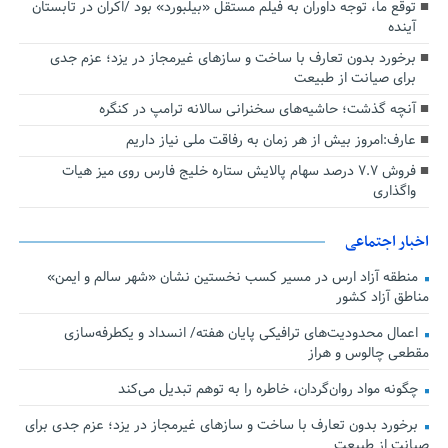
توقع ما، توجه داوران به فیلم مستقل «بیلبورد» بود /اکران در تابستان
آینده
برخورد بدون تعارف با ساخت‌ و سازهای غیرمجاز در یزد؛ عزم جدی
برای صیانت از طبیعت
آنچه گذشت؛ حاشیه‌های سخنرانی سالانه ترامپ در کنگره
عارف:امروز بیش از هر زمان به رفاقت ملی نیاز داریم
فروش ۷.۷ درصد سهام پالایش ستاره خلیج فارس روی میز هیات
واگذاری
اخبار اجتماعی
منطقه آزاد ارس در مسیر کسب نخستین نشان «شهر سالم و ایمن»
مناطق آزاد کشور
اعمال محدودیت‌های ترافیکی پایان هفته/ انسداد و یکطرفه‌سازی
مقطعی چالوس و هراز
چگونه مواد روان‌گردان، خاطره را به توهم تبدیل می‌کند
برخورد بدون تعارف با ساخت‌ و سازهای غیرمجاز در یزد؛ عزم جدی برای
صیانت از طبیعت