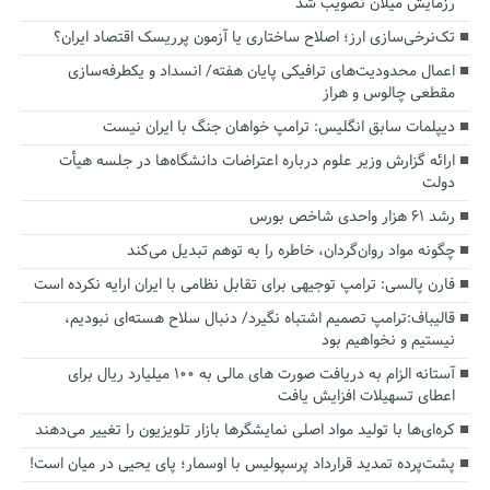
رزمایش میلان تصویب شد
تک‌نرخی‌سازی ارز؛ اصلاح ساختاری یا آزمون پرریسک اقتصاد ایران؟
اعمال محدودیت‌های ترافیکی پایان هفته/ انسداد و یکطرفه‌سازی
مقطعی چالوس و هراز
دیپلمات سابق انگلیس:‌ ترامپ خواهان جنگ با ایران نیست
ارائه گزارش وزیر علوم درباره اعتراضات دانشگاه‌ها در جلسه هیأت
دولت
رشد ۶۱ هزار واحدی شاخص بورس
چگونه مواد روان‌گردان، خاطره را به توهم تبدیل می‌کند
فارن پالسی: ترامپ توجیهی برای تقابل نظامی با ایران ارایه نکرده است
قالیباف:ترامپ تصمیم اشتباه نگیرد/ دنبال سلاح هسته‌ای نبودیم،
نیستیم و نخواهیم بود
آستانه الزام به دریافت صورت های مالی به ۱۰۰ میلیارد ریال برای
اعطای تسهیلات افزایش یافت
کره‌ای‌ها با تولید مواد اصلی نمایشگرها بازار تلویزیون را تغییر می‌دهند
پشت‌پرده تمدید قرارداد پرسپولیس با اوسمار؛ پای یحیی در میان است!